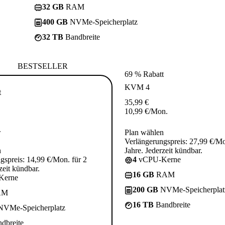
32 GB
RAM
400 GB
NVMe-Speicherplatz
32 TB
Bandbreite
BESTSELLER
69 % Rabatt
KVM 4
t
35,99
€
10,99
€
/Mon.
.
Plan wählen
Verlängerungspreis: 27,99 €/Mo
n
Jahre. Jederzeit kündbar.
gspreis: 14,99 €/Mon. für 2
4
vCPU-Kerne
zeit kündbar.
16 GB
RAM
Kerne
200 GB
NVMe-Speicherplat
AM
16 TB
Bandbreite
VMe-Speicherplatz
dbreite