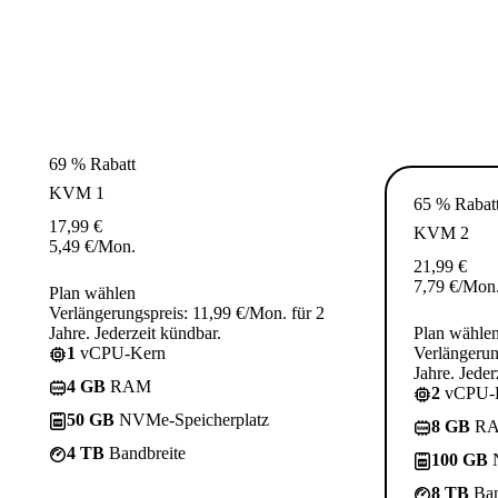
69 % Rabatt
KVM 1
65 % Rabat
17,99
€
KVM 2
5,49
€
/Mon.
21,99
€
7,79
€
/Mon
Plan wählen
Verlängerungspreis: 11,99 €/Mon. für 2
Jahre. Jederzeit kündbar.
Plan wähle
1
vCPU-Kern
Verlängerun
Jahre. Jeder
4 GB
RAM
2
vCPU-
50 GB
NVMe-Speicherplatz
8 GB
R
4 TB
Bandbreite
100 GB
N
8 TB
Ban