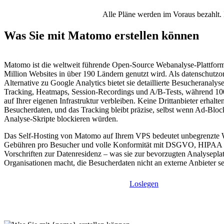
Alle Pläne werden im Voraus bezahlt. 
Was Sie mit Matomo erstellen können
Matomo ist die weltweit führende Open-Source Webanalyse-Plattform
Million Websites in über 190 Ländern genutzt wird. Als datenschutzor
Alternative zu Google Analytics bietet sie detaillierte Besucheranaly
Tracking, Heatmaps, Session-Recordings und A/B-Tests, während 10
auf Ihrer eigenen Infrastruktur verbleiben. Keine Drittanbieter erhalte
Besucherdaten, und das Tracking bleibt präzise, selbst wenn Ad-Bloc
Analyse-Skripte blockieren würden.
Das Self-Hosting von Matomo auf Ihrem VPS bedeutet unbegrenzte W
Gebühren pro Besucher und volle Konformität mit DSGVO, HIPAA 
Vorschriften zur Datenresidenz – was sie zur bevorzugten Analyseplat
Organisationen macht, die Besucherdaten nicht an externe Anbieter 
Loslegen