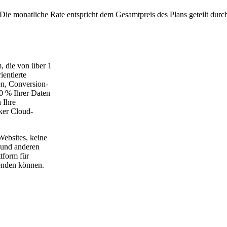
Die monatliche Rate entspricht dem Gesamtpreis des Plans geteilt durc
, die von über 1
ientierte
sen, Conversion-
0 % Ihrer Daten
n Ihre
ker Cloud-
ebsites, keine
und anderen
tform für
senden können.