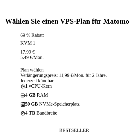
Wählen Sie einen VPS-Plan für Matomo
69 % Rabatt
KVM 1
17,99
€
5,49
€
/Mon.
Plan wählen
Verlängerungspreis: 11,99 €/Mon. für 2 Jahre.
Jederzeit kündbar.
1
vCPU-Kern
4 GB
RAM
50 GB
NVMe-Speicherplatz
4 TB
Bandbreite
BESTSELLER