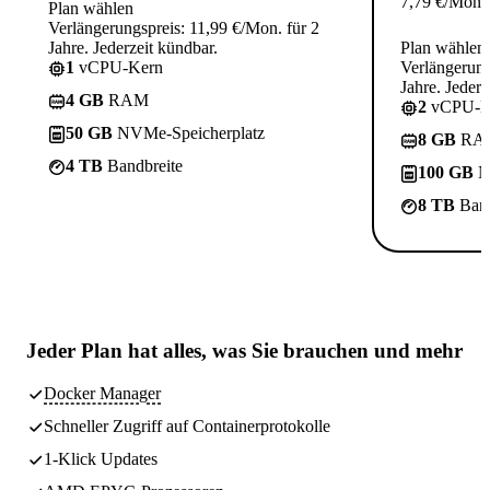
7,79
€
/Mon.
Plan wählen
Verlängerungspreis: 11,99 €/Mon. für 2
Jahre. Jederzeit kündbar.
Plan wählen
1
vCPU-Kern
Verlängerung
Jahre. Jederz
4 GB
RAM
2
vCPU-K
50 GB
NVMe-Speicherplatz
8 GB
RA
4 TB
Bandbreite
100 GB
N
8 TB
Band
Jeder Plan hat
alles, was Sie brauchen
und mehr
Docker Manager
Schneller Zugriff auf Containerprotokolle
1-Klick Updates