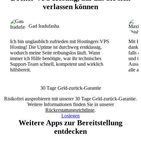
verlassen können
Gad Iradufasha
Ich bin unglaublich zufrieden mit Hostingers VPS
Mit Ho
Hosting! Die Uptime ist durchweg erstklassig,
dank d
wodurch meine Seite reibungslos läuft. Wann
falls 
immer ich Hilfe benötigte, war ihr technisches
und ih
Support-Team schnell, kompetent und wirklich
Ausse
hilfsbereit.
alle a
30 Tage Geld-zurück-Garantie
Risikofrei ausprobieren mit unserer 30 Tage Geld-zurück-Garantie.
Weitere Informationen finden Sie in unserer
Rückerstattungsrichtlinie
.
Loslegen
Weitere Apps zur Bereitstellung
entdecken