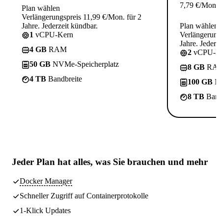
7,79
€
/Mon.
Plan wählen
Verlängerungspreis 11,99 €/Mon. für 2
Jahre. Jederzeit kündbar.
Plan wählen
1
vCPU-Kern
Verlängerung
Jahre. Jederz
4 GB
RAM
2
vCPU-K
50 GB
NVMe-Speicherplatz
8 GB
RA
4 TB
Bandbreite
100 GB
N
8 TB
Band
Jeder Plan hat
alles, was Sie brauchen
und mehr
Docker Manager
Schneller Zugriff auf Containerprotokolle
1-Klick Updates