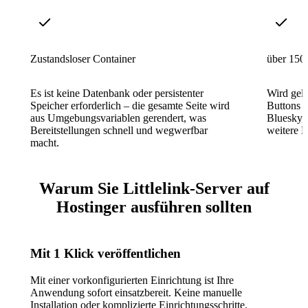
Zustandsloser Container
über 150
Es ist keine Datenbank oder persistenter
Wird geli
Speicher erforderlich – die gesamte Seite wird
Buttons 
aus Umgebungsvariablen gerendert, was
Bluesky, 
Bereitstellungen schnell und wegwerfbar
weitere D
macht.
Warum Sie Littlelink-Server auf
Hostinger ausführen sollten
Mit 1 Klick veröffentlichen
Mit einer vorkonfigurierten Einrichtung ist Ihre
Anwendung sofort einsatzbereit. Keine manuelle
Installation oder komplizierte Einrichtungsschritte.