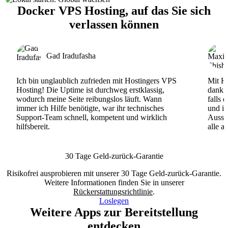
Docker VPS Hosting, auf das Sie sich
verlassen können
Gad Iradufasha
Ich bin unglaublich zufrieden mit Hostingers VPS
Mit Ho
Hosting! Die Uptime ist durchweg erstklassig,
dank d
wodurch meine Seite reibungslos läuft. Wann
falls 
immer ich Hilfe benötigte, war ihr technisches
und ih
Support-Team schnell, kompetent und wirklich
Ausse
hilfsbereit.
alle a
30 Tage Geld-zurück-Garantie
Risikofrei ausprobieren mit unserer 30 Tage Geld-zurück-Garantie.
Weitere Informationen finden Sie in unserer
Rückerstattungsrichtlinie
.
Loslegen
Weitere Apps zur Bereitstellung
entdecken