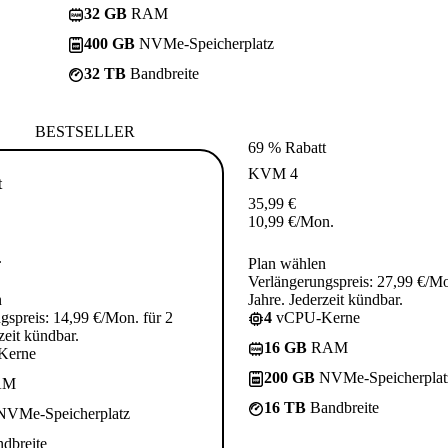
32 GB
RAM
400 GB
NVMe-Speicherplatz
32 TB
Bandbreite
BESTSELLER
69 % Rabatt
KVM 4
t
35,99
€
10,99
€
/Mon.
.
Plan wählen
Verlängerungspreis: 27,99 €/Mo
n
Jahre. Jederzeit kündbar.
gspreis: 14,99 €/Mon. für 2
4
vCPU-Kerne
zeit kündbar.
16 GB
RAM
Kerne
200 GB
NVMe-Speicherplat
AM
16 TB
Bandbreite
VMe-Speicherplatz
dbreite