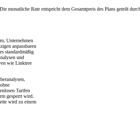
Die monatliche Rate entspricht dem Gesamtpreis des Plans geteilt durc
lern, Unternehmen
inzigen anpassbaren
 es standardmäßig
Analysen und
ven wie Linktree
heranalysen,
 ohne
enlosen Tarifen
orm gesperrt wird.
eite wird zu einem