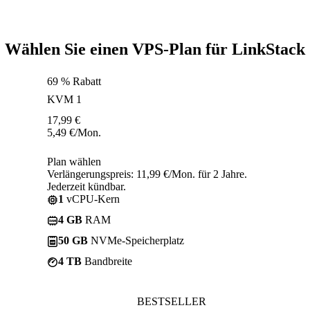
Wählen Sie einen VPS-Plan für LinkStack
69 % Rabatt
KVM 1
17,99
€
5,49
€
/Mon.
Plan wählen
Verlängerungspreis: 11,99 €/Mon. für 2 Jahre.
Jederzeit kündbar.
1
vCPU-Kern
4 GB
RAM
50 GB
NVMe-Speicherplatz
4 TB
Bandbreite
BESTSELLER