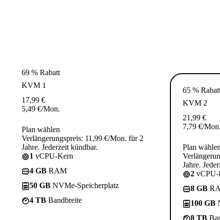
69 % Rabatt
KVM 1
65 % Rabat
17,99
€
KVM 2
5,49
€
/Mon.
21,99
€
7,79
€
/Mon
Plan wählen
Verlängerungspreis: 11,99 €/Mon. für 2
Jahre. Jederzeit kündbar.
Plan wähle
1
vCPU-Kern
Verlängerun
Jahre. Jeder
4 GB
RAM
2
vCPU-
50 GB
NVMe-Speicherplatz
8 GB
R
4 TB
Bandbreite
100 GB
N
8 TB
Ban