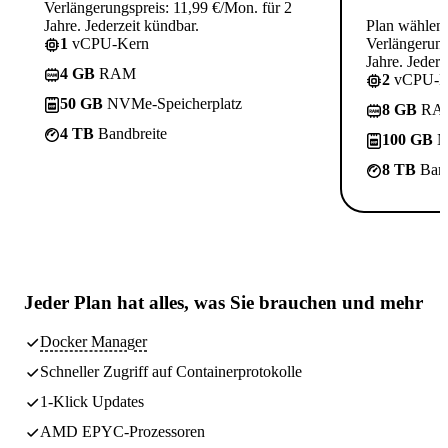
Verlängerungspreis: 11,99 €/Mon. für 2
Jahre. Jederzeit kündbar.
Plan wählen
1
vCPU-Kern
Verlängerung
Jahre. Jederz
4 GB
RAM
2
vCPU-K
50 GB
NVMe-Speicherplatz
8 GB
RA
4 TB
Bandbreite
100 GB
N
8 TB
Band
Jeder Plan hat
alles, was Sie brauchen
und mehr
Docker Manager
Schneller Zugriff auf Containerprotokolle
1-Klick Updates
AMD EPYC-Prozessoren