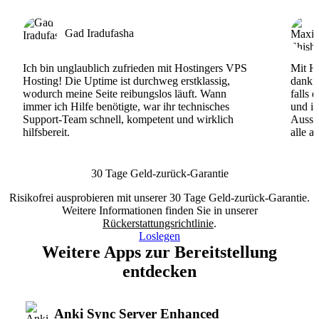
Gad Iradufasha
Ich bin unglaublich zufrieden mit Hostingers VPS
Mit Ho
Hosting! Die Uptime ist durchweg erstklassig,
dank d
wodurch meine Seite reibungslos läuft. Wann
falls 
immer ich Hilfe benötigte, war ihr technisches
und ih
Support-Team schnell, kompetent und wirklich
Ausse
hilfsbereit.
alle a
30 Tage Geld-zurück-Garantie
Risikofrei ausprobieren mit unserer 30 Tage Geld-zurück-Garantie.
Weitere Informationen finden Sie in unserer
Rückerstattungsrichtlinie
.
Loslegen
Weitere Apps zur Bereitstellung
entdecken
Anki Sync Server Enhanced