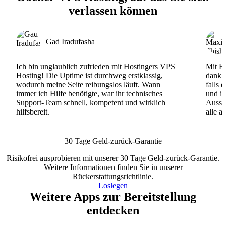
verlassen können
Gad Iradufasha
Ich bin unglaublich zufrieden mit Hostingers VPS
Mit Ho
Hosting! Die Uptime ist durchweg erstklassig,
dank d
wodurch meine Seite reibungslos läuft. Wann
falls 
immer ich Hilfe benötigte, war ihr technisches
und ih
Support-Team schnell, kompetent und wirklich
Ausse
hilfsbereit.
alle a
30 Tage Geld-zurück-Garantie
Risikofrei ausprobieren mit unserer 30 Tage Geld-zurück-Garantie.
Weitere Informationen finden Sie in unserer
Rückerstattungsrichtlinie
.
Loslegen
Weitere Apps zur Bereitstellung
entdecken