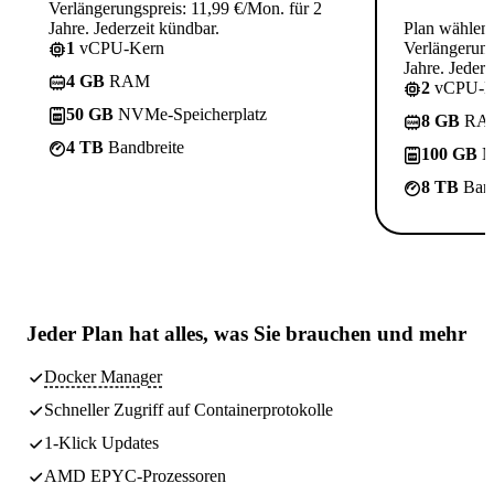
Verlängerungspreis: 11,99 €/Mon. für 2
Jahre. Jederzeit kündbar.
Plan wählen
1
vCPU-Kern
Verlängerung
Jahre. Jederz
4 GB
RAM
2
vCPU-K
50 GB
NVMe-Speicherplatz
8 GB
RA
4 TB
Bandbreite
100 GB
N
8 TB
Band
Jeder Plan hat
alles, was Sie brauchen
und mehr
Docker Manager
Schneller Zugriff auf Containerprotokolle
1-Klick Updates
AMD EPYC-Prozessoren