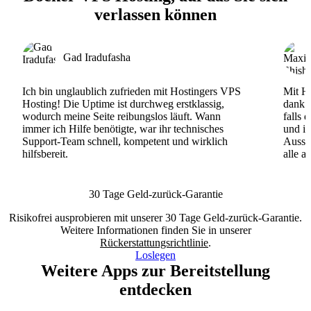
verlassen können
Gad Iradufasha
Ich bin unglaublich zufrieden mit Hostingers VPS
Mit Ho
Hosting! Die Uptime ist durchweg erstklassig,
dank d
wodurch meine Seite reibungslos läuft. Wann
falls 
immer ich Hilfe benötigte, war ihr technisches
und ih
Support-Team schnell, kompetent und wirklich
Ausse
hilfsbereit.
alle a
30 Tage Geld-zurück-Garantie
Risikofrei ausprobieren mit unserer 30 Tage Geld-zurück-Garantie.
Weitere Informationen finden Sie in unserer
Rückerstattungsrichtlinie
.
Loslegen
Weitere Apps zur Bereitstellung
entdecken