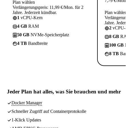
7,79
€
/Mon.
Plan wählen
Verlängerungspreis: 11,99 €/Mon. für 2
Jahre. Jederzeit kündbar.
Plan wählen
1
vCPU-Kern
Verlängerung
Jahre. Jederz
4 GB
RAM
2
vCPU-K
50 GB
NVMe-Speicherplatz
8 GB
RA
4 TB
Bandbreite
100 GB
N
8 TB
Band
Jeder Plan hat
alles, was Sie brauchen
und mehr
Docker Manager
Schneller Zugriff auf Containerprotokolle
1-Klick Updates