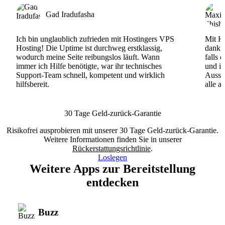
Gad Iradufasha
Ich bin unglaublich zufrieden mit Hostingers VPS
Mit Ho
Hosting! Die Uptime ist durchweg erstklassig,
dank d
wodurch meine Seite reibungslos läuft. Wann
falls 
immer ich Hilfe benötigte, war ihr technisches
und ih
Support-Team schnell, kompetent und wirklich
Ausse
hilfsbereit.
alle a
30 Tage Geld-zurück-Garantie
Risikofrei ausprobieren mit unserer 30 Tage Geld-zurück-Garantie.
Weitere Informationen finden Sie in unserer
Rückerstattungsrichtlinie
.
Loslegen
Weitere Apps zur Bereitstellung
entdecken
Buzz