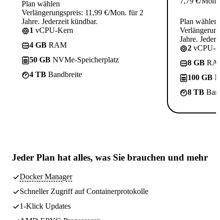
7,79
€
/Mon.
Plan wählen
Verlängerungspreis: 11,99 €/Mon. für 2
Jahre. Jederzeit kündbar.
Plan wählen
1
vCPU-Kern
Verlängerung
Jahre. Jederz
4 GB
RAM
2
vCPU-K
50 GB
NVMe-Speicherplatz
8 GB
RA
4 TB
Bandbreite
100 GB
N
8 TB
Band
Jeder Plan hat
alles, was Sie brauchen
und mehr
Docker Manager
Schneller Zugriff auf Containerprotokolle
1-Klick Updates