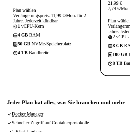
21,99
€
7,79
€
/Mon.
Plan wählen
Verlängerungspreis: 11,99 €/Mon. für 2
Jahre. Jederzeit kündbar.
Plan wählen
1
vCPU-Kern
Verlängerung
Jahre. Jederz
4 GB
RAM
2
vCPU-K
50 GB
NVMe-Speicherplatz
8 GB
RA
4 TB
Bandbreite
100 GB
N
8 TB
Band
Jeder Plan hat
alles, was Sie brauchen
und mehr
Docker Manager
Schneller Zugriff auf Containerprotokolle
1-Klick Updates