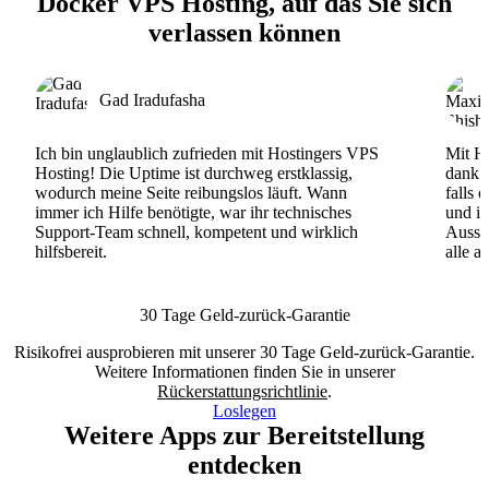
Docker VPS Hosting, auf das Sie sich
verlassen können
Gad Iradufasha
Ich bin unglaublich zufrieden mit Hostingers VPS
Mit Ho
Hosting! Die Uptime ist durchweg erstklassig,
dank d
wodurch meine Seite reibungslos läuft. Wann
falls 
immer ich Hilfe benötigte, war ihr technisches
und ih
Support-Team schnell, kompetent und wirklich
Ausse
hilfsbereit.
alle a
30 Tage Geld-zurück-Garantie
Risikofrei ausprobieren mit unserer 30 Tage Geld-zurück-Garantie.
Weitere Informationen finden Sie in unserer
Rückerstattungsrichtlinie
.
Loslegen
Weitere Apps zur Bereitstellung
entdecken