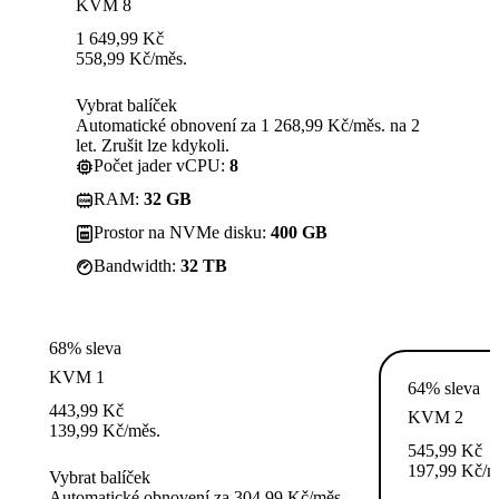
KVM 8
1 649,99
Kč
558,99
Kč
/měs.
Vybrat balíček
Automatické obnovení za 1 268,99 Kč/měs. na 2
let. Zrušit lze kdykoli.
Počet jader vCPU:
8
RAM:
32 GB
Prostor na NVMe disku:
400 GB
Bandwidth:
32 TB
68% sleva
KVM 1
64% sleva
443,99
Kč
KVM 2
139,99
Kč
/měs.
545,99
Kč
197,99
Kč
/m
Vybrat balíček
Automatické obnovení za 304,99 Kč/měs.