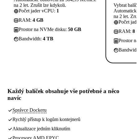
na 2 let. Zrušit lze kdykoli.
Vybrat balíč
Počet jader vCPU:
1
Automatické
na 2 let. Zruš
RAM:
4 GB
Počet jad
Prostor na NVMe disku:
50 GB
RAM:
8 
Bandwidth:
4 TB
Prostor n
Bandwidt
Každý balíček obsahuje
vše potřebné
a něco
navíc
Správce Dockeru
Rychlý přístup k logům kontejnerů
Aktualizace jedním kliknutím
Procesory AMD EPYC