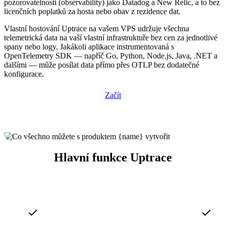
pozorovatelnosti (observability) jako Datadog a New Relic, a to bez
licenčních poplatků za hosta nebo obav z rezidence dat.
Vlastní hostování Uptrace na vašem VPS udržuje všechna
telemetrická data na vaší vlastní infrastruktuře bez cen za jednotlivé
spany nebo logy. Jakákoli aplikace instrumentovaná s
OpenTelemetry SDK — napříč Go, Python, Node.js, Java, .NET a
dalšími — může posílat data přímo přes OTLP bez dodatečné
konfigurace.
Začít
Hlavní funkce Uptrace