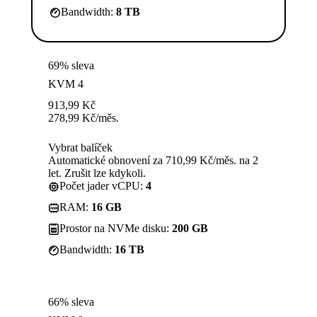
Bandwidth:
8 TB
69% sleva
KVM 4
913,99
Kč
278,99
Kč
/měs.
Vybrat balíček
Automatické obnovení za 710,99 Kč/měs. na 2
let. Zrušit lze kdykoli.
Počet jader vCPU:
4
RAM:
16 GB
Prostor na NVMe disku:
200 GB
Bandwidth:
16 TB
66% sleva