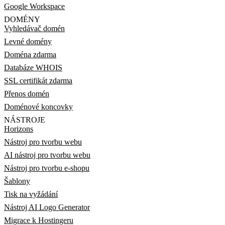
Google Workspace
DOMÉNY
Vyhledávač domén
Levné domény
Doména zdarma
Databáze WHOIS
SSL certifikát zdarma
Přenos domén
Doménové koncovky
NÁSTROJE
Horizons
Nástroj pro tvorbu webu
AI nástroj pro tvorbu webu
Nástroj pro tvorbu e-shopu
Šablony
Tisk na vyžádání
Nástroj AI Logo Generator
Migrace k Hostingeru