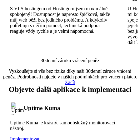
S VPS hostingem od Hostingeru jsem maximálně
U Host
spokojený! Dostupnost je naprosto špičková, takže
mi ko
můj web běží bez jediného problému. A kdykoliv
spojen
potřebuju s něčím pomoct, technická podpora
jejich
reaguje vždy rychle a je velmi nápomocná.
bez ja
vývojá
dál! 
30denní záruka vrácení peněz
Vyzkoušejte si vše bez rizika díky naší 30denní záruce vrácení
peněz. Podrobnosti najdete v našich
podmínkách pro vracení plateb
.
Začít
Objevte další aplikace k implementaci
Uptime Kuma
Uptime Kuma je krásný, samoobslužný monitorovací
nástroj.
Implementovat