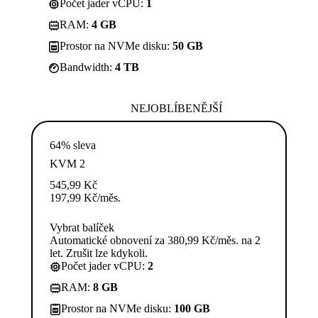
Počet jader vCPU:
1
RAM:
4 GB
Prostor na NVMe disku:
50 GB
Bandwidth:
4 TB
NEJOBLÍBENĚJŠÍ
64% sleva
KVM 2
545,99
Kč
197,99
Kč
/měs.
Vybrat balíček
Automatické obnovení za 380,99 Kč/měs. na 2
let. Zrušit lze kdykoli.
Počet jader vCPU:
2
RAM:
8 GB
Prostor na NVMe disku:
100 GB