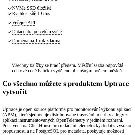
NVMe SSD úložiště
Rychlost sítě 1 Gb/s
Veřejné API
Datacentra
po celém světě
Doména na 1 rok zdarma
Všechny balíčky se hradí předem. Měsíční sazba odpovídá
celkové ceně balíčku vydělené příslušným počtem měsíců.
Co všechno můžete s produktem Uptrace
vytvořit
Uptrace je open-source platforma pro monitorování výkonu aplikací
(APM), která sjednocuje distribuované trasování, metriky a logy z
aplikací instrumentovaných OpenTelemetry v jediném rozhraní.
Postavená na ClickHouse pro ukládání telemetrických dat s vysokou
propustností a na PostgreSQL pro metadata, poskytuje možnosti