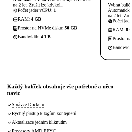
na 2 let. Zrušit lze kdykoli.
Vybrat balíč
Počet jader vCPU:
1
Automatické
na 2 let. Zruš
RAM:
4 GB
Počet jad
Prostor na NVMe disku:
50 GB
RAM:
8 
Bandwidth:
4 TB
Prostor n
Bandwidt
Každý balíček obsahuje
vše potřebné
a něco
navíc
Správce Dockeru
Rychlý přístup k logům kontejnerů
Aktualizace jedním kliknutím
Procesory AMD EPYC