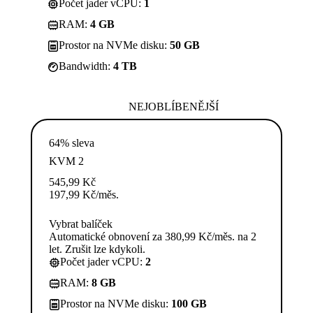
Počet jader vCPU:
1
RAM:
4 GB
Prostor na NVMe disku:
50 GB
Bandwidth:
4 TB
NEJOBLÍBENĚJŠÍ
64% sleva
KVM 2
545,99
Kč
197,99
Kč
/měs.
Vybrat balíček
Automatické obnovení za 380,99 Kč/měs. na 2
let. Zrušit lze kdykoli.
Počet jader vCPU:
2
RAM:
8 GB
Prostor na NVMe disku:
100 GB