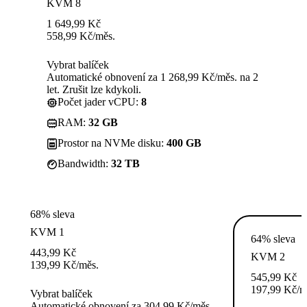
KVM 8
1 649,99
Kč
558,99
Kč
/měs.
Vybrat balíček
Automatické obnovení za 1 268,99 Kč/měs. na 2
let. Zrušit lze kdykoli.
Počet jader vCPU:
8
RAM:
32 GB
Prostor na NVMe disku:
400 GB
Bandwidth:
32 TB
68% sleva
KVM 1
64% sleva
443,99
Kč
KVM 2
139,99
Kč
/měs.
545,99
Kč
197,99
Kč
/m
Vybrat balíček
Automatické obnovení za 304,99 Kč/měs.