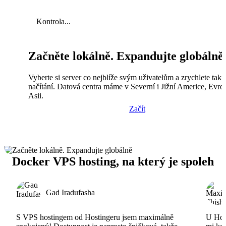
Kontrola...
Začněte lokálně. Expandujte globálně
Vyberte si server co nejblíže svým uživatelům a zrychlete tak
načítání. Datová centra máme v Severní i Jižní Americe, Evro
Asii.
Začít
Docker VPS hosting, na který je spoleh
Gad Iradufasha
S VPS hostingem od Hostingeru jsem maximálně
U Host