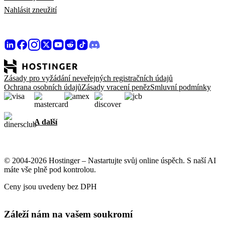
Nahlásit zneužití
Zásady pro vyžádání neveřejných registračních údajů
Ochrana osobních údajů
Zásady vracení peněz
Smluvní podmínky
A další
© 2004-2026 Hostinger – Nastartujte svůj online úspěch. S naší AI
máte vše plně pod kontrolou.
Ceny jsou uvedeny bez DPH
Záleží nám na vašem soukromí