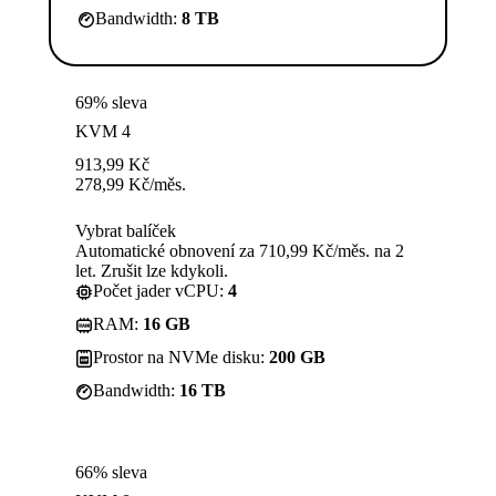
Bandwidth:
8 TB
69% sleva
KVM 4
913,99
Kč
278,99
Kč
/měs.
Vybrat balíček
Automatické obnovení za 710,99 Kč/měs. na 2
let. Zrušit lze kdykoli.
Počet jader vCPU:
4
RAM:
16 GB
Prostor na NVMe disku:
200 GB
Bandwidth:
16 TB
66% sleva