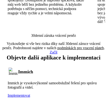
spokojený! Dostupnost je naprosto špičková, takže
mi ko
můj web běží bez jediného problému. A kdykoliv
spojen
potřebuju s něčím pomoct, technická podpora
jejich
reaguje vždy rychle a je velmi nápomocná.
bez ja
vývojá
dál! 
30denní záruka vrácení peněz
Vyzkoušejte si vše bez rizika díky naší 30denní záruce vrácení
peněz. Podrobnosti najdete v našich
podmínkách pro vracení plateb
.
Začít
Objevte další aplikace k implementaci
Immich
Immich je vysokovýkonné samoobslužné řešení pro správu
fotografií a videí.
Implementovat