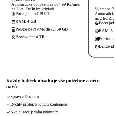
Automatické obnovení za 304,99 Kč/měs.
na 2 let. Zrušit lze kdykoli.
Vybrat balíč
Počet jader vCPU:
1
Automatické
na 2 let. Zruš
RAM:
4 GB
Počet jad
Prostor na NVMe disku:
50 GB
RAM:
8 
Bandwidth:
4 TB
Prostor n
Bandwidt
Každý balíček obsahuje
vše potřebné
a něco
navíc
Správce Dockeru
Rychlý přístup k logům kontejnerů
Aktualizace jedním kliknutím