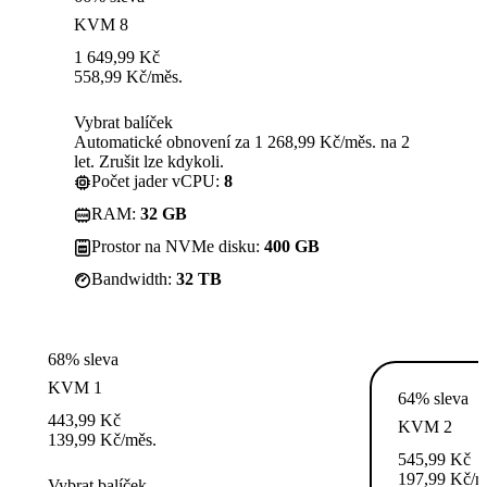
KVM 8
1 649,99
Kč
558,99
Kč
/měs.
Vybrat balíček
Automatické obnovení za 1 268,99 Kč/měs. na 2
let. Zrušit lze kdykoli.
Počet jader vCPU:
8
RAM:
32 GB
Prostor na NVMe disku:
400 GB
Bandwidth:
32 TB
68% sleva
KVM 1
64% sleva
443,99
Kč
KVM 2
139,99
Kč
/měs.
545,99
Kč
197,99
Kč
/m
Vybrat balíček