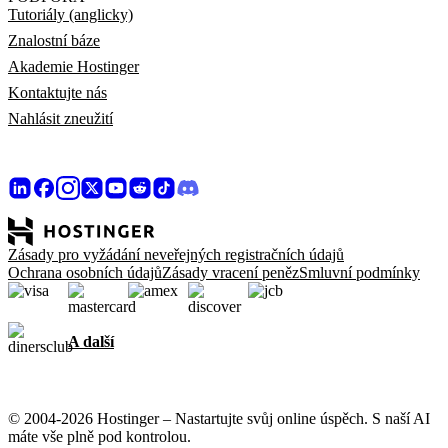
Tutoriály (anglicky)
Znalostní báze
Akademie Hostinger
Kontaktujte nás
Nahlásit zneužití
Zásady pro vyžádání neveřejných registračních údajů
Ochrana osobních údajů
Zásady vracení peněz
Smluvní podmínky
A další
© 2004-2026 Hostinger – Nastartujte svůj online úspěch. S naší AI
máte vše plně pod kontrolou.