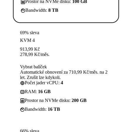
Prostor na NVMe disku:
100 GB
Bandwidth:
8 TB
69% sleva
KVM 4
913,99
Kč
278,99
Kč
/měs.
Vybrat balíček
Automatické obnovení za 710,99 Kč/měs. na 2
let. Zrušit lze kdykoli.
Počet jader vCPU:
4
RAM:
16 GB
Prostor na NVMe disku:
200 GB
Bandwidth:
16 TB
66% sleva