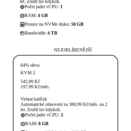
let. Zrušit lze kdykoli.
Počet jader vCPU:
1
RAM:
4 GB
Prostor na NVMe disku:
50 GB
Bandwidth:
4 TB
NEJOBLÍBENĚJŠÍ
64% sleva
KVM 2
545,99
Kč
197,99
Kč
/měs.
Vybrat balíček
Automatické obnovení za 380,99 Kč/měs. na 2
let. Zrušit lze kdykoli.
Počet jader vCPU:
2
RAM:
8 GB