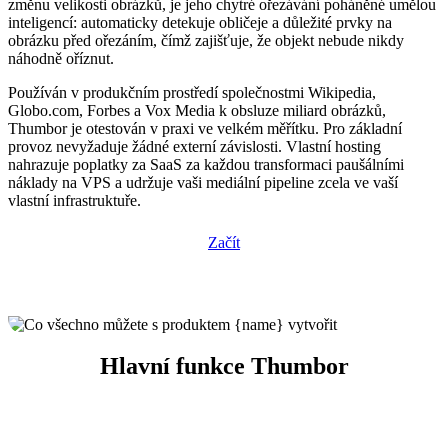
změnu velikosti obrázků, je jeho chytré ořezávání poháněné umělou
inteligencí: automaticky detekuje obličeje a důležité prvky na
obrázku před ořezáním, čímž zajišťuje, že objekt nebude nikdy
náhodně oříznut.
Používán v produkčním prostředí společnostmi Wikipedia,
Globo.com, Forbes a Vox Media k obsluze miliard obrázků,
Thumbor je otestován v praxi ve velkém měřítku. Pro základní
provoz nevyžaduje žádné externí závislosti. Vlastní hosting
nahrazuje poplatky za SaaS za každou transformaci paušálními
náklady na VPS a udržuje vaši mediální pipeline zcela ve vaší
vlastní infrastruktuře.
Začít
Hlavní funkce Thumbor