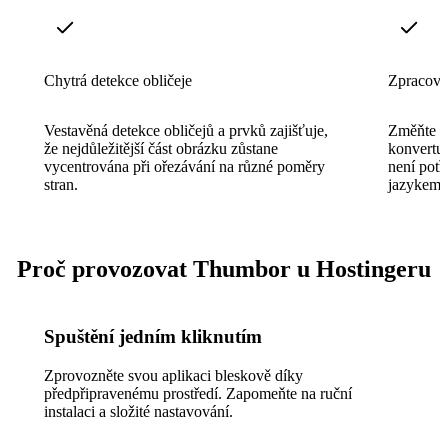
Chytrá detekce obličeje
Zpracová
Vestavěná detekce obličejů a prvků zajišťuje,
Změňte vel
že nejdůležitější část obrázku zůstane
konvertu
vycentrována při ořezávání na různé poměry
není pot
stran.
jazykem 
Proč provozovat Thumbor u Hostingeru
Spuštění jedním kliknutím
Zprovozněte svou aplikaci bleskově díky
předpřipravenému prostředí. Zapomeňte na ruční
instalaci a složité nastavování.