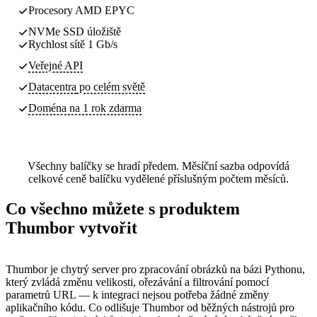
Procesory AMD EPYC
NVMe SSD úložiště
Rychlost sítě 1 Gb/s
Veřejné API
Datacentra
po celém světě
Doména na 1 rok zdarma
Všechny balíčky se hradí předem. Měsíční sazba odpovídá
celkové ceně balíčku vydělené příslušným počtem měsíců.
Co všechno můžete s produktem
Thumbor vytvořit
Thumbor je chytrý server pro zpracování obrázků na bázi Pythonu,
který zvládá změnu velikosti, ořezávání a filtrování pomocí
parametrů URL — k integraci nejsou potřeba žádné změny
aplikačního kódu. Co odlišuje Thumbor od běžných nástrojů pro