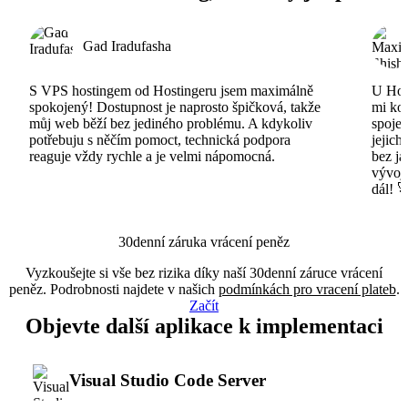
Gad Iradufasha
S VPS hostingem od Hostingeru jsem maximálně
U Host
spokojený! Dostupnost je naprosto špičková, takže
mi ko
můj web běží bez jediného problému. A kdykoliv
spojen
potřebuju s něčím pomoct, technická podpora
jejich
reaguje vždy rychle a je velmi nápomocná.
bez ja
vývojá
dál! 
30denní záruka vrácení peněz
Vyzkoušejte si vše bez rizika díky naší 30denní záruce vrácení
peněz. Podrobnosti najdete v našich
podmínkách pro vracení plateb
.
Začít
Objevte další aplikace k implementaci
Visual Studio Code Server