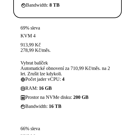
Bandwidth:
8 TB
69% sleva
KVM 4
913,99
Kč
278,99
Kč
/měs.
Vybrat balíček
Automatické obnovení za 710,99 Kč/měs. na 2
let. Zrušit lze kdykoli.
Počet jader vCPU:
4
RAM:
16 GB
Prostor na NVMe disku:
200 GB
Bandwidth:
16 TB
66% sleva