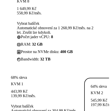
KVM 8
1 649,99
Kč
558,99
Kč
/měs.
Vybrat balíček
Automatické obnovení za 1 268,99 Kč/měs. na 2
let. Zrušit lze kdykoli.
Počet jader vCPU:
8
RAM:
32 GB
Prostor na NVMe disku:
400 GB
Bandwidth:
32 TB
68% sleva
KVM 1
64% sleva
443,99
Kč
KVM 2
139,99
Kč
/měs.
545,99
Kč
197,99
Kč
/m
Vybrat balíček
Automatické obnovení za 304,99 Kč/měs.