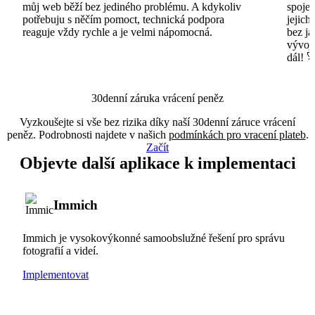
můj web běží bez jediného problému. A kdykoliv
spojen
potřebuju s něčím pomoct, technická podpora
jejich
reaguje vždy rychle a je velmi nápomocná.
bez ja
vývojá
dál! 
30denní záruka vrácení peněz
Vyzkoušejte si vše bez rizika díky naší 30denní záruce vrácení
peněz. Podrobnosti najdete v našich
podmínkách pro vracení plateb
.
Začít
Objevte další aplikace k implementaci
Immich
Immich je vysokovýkonné samoobslužné řešení pro správu
fotografií a videí.
Implementovat