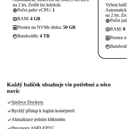
na 2 let. Zrušit lze kdykoli.
Vybrat balíč
Počet jader vCPU:
1
Automatické
na 2 let. Zruš
RAM:
4 GB
Počet jad
Prostor na NVMe disku:
50 GB
RAM:
8 
Bandwidth:
4 TB
Prostor n
Bandwidt
Každý balíček obsahuje
vše potřebné
a něco
navíc
Správce Dockeru
Rychlý přístup k logům kontejnerů
Aktualizace jedním kliknutím
Procesory AMD EPYC