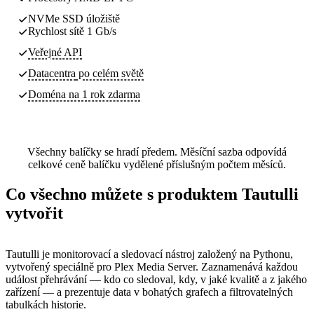
NVMe SSD úložiště
Rychlost sítě 1 Gb/s
Veřejné API
Datacentra
po celém světě
Doména na 1 rok zdarma
Všechny balíčky se hradí předem. Měsíční sazba odpovídá
celkové ceně balíčku vydělené příslušným počtem měsíců.
Co všechno můžete s produktem Tautulli
vytvořit
Tautulli je monitorovací a sledovací nástroj založený na Pythonu,
vytvořený speciálně pro Plex Media Server. Zaznamenává každou
událost přehrávání — kdo co sledoval, kdy, v jaké kvalitě a z jakého
zařízení — a prezentuje data v bohatých grafech a filtrovatelných
tabulkách historie.