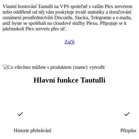
Vlastní hostování Tautulli na VPS společně s vaším Plex serverem
nebo odděleně od něj vám poskytuje trvalé statistiky a doručování
oznámení prostřednictvím Discordu, Slacku, Telegramu a e-mailu,
aniž byste se spoléhali na cloudové služby Plexu. Připojuje se k
jakémukoli Plex serveru přes síť.
Začít
Hlavní funkce Tautulli
Historie přehrávání
Přizpůso