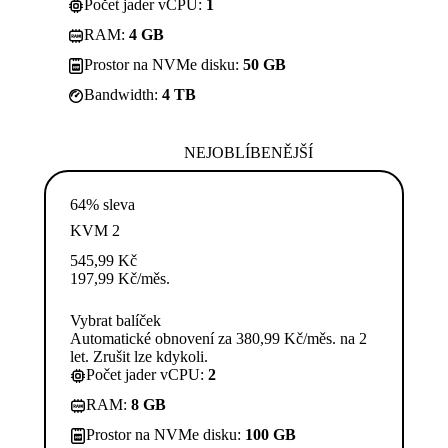
Počet jader vCPU:
1
RAM:
4 GB
Prostor na NVMe disku:
50 GB
Bandwidth:
4 TB
NEJOBLÍBENĚJŠÍ
64% sleva
KVM 2
545,99
Kč
197,99
Kč
/měs.
Vybrat balíček
Automatické obnovení za 380,99 Kč/měs. na 2
let. Zrušit lze kdykoli.
Počet jader vCPU:
2
RAM:
8 GB
Prostor na NVMe disku:
100 GB