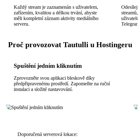
Každý stream je zaznamenán s uživatelem,
Odesílejt
zařízením, kvalitou a délkou trvání, abyste
streamů, 
měli kompletní záznam aktivity mediálního
uživatelů
serveru.
Telegramu
Proč provozovat Tautulli u Hostingeru
Spuštění jedním kliknutím
Zprovozněte svou aplikaci bleskově díky
předpřipravenému prostředí. Zapomeňte na ruční
instalaci a složité nastavování.
Doporučená serverová lokace: