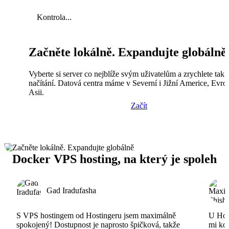
Kontrola...
Začněte lokálně. Expandujte globálně
Vyberte si server co nejblíže svým uživatelům a zrychlete tak
načítání. Datová centra máme v Severní i Jižní Americe, Evro
Asii.
Začít
Docker VPS hosting, na který je spoleh
Gad Iradufasha
S VPS hostingem od Hostingeru jsem maximálně
U Host
spokojený! Dostupnost je naprosto špičková, takže
mi ko