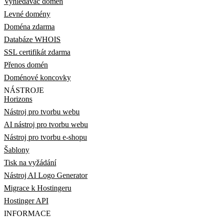
Vyhledávač domén
Levné domény
Doména zdarma
Databáze WHOIS
SSL certifikát zdarma
Přenos domén
Doménové koncovky
NÁSTROJE
Horizons
Nástroj pro tvorbu webu
AI nástroj pro tvorbu webu
Nástroj pro tvorbu e-shopu
Šablony
Tisk na vyžádání
Nástroj AI Logo Generator
Migrace k Hostingeru
Hostinger API
INFORMACE