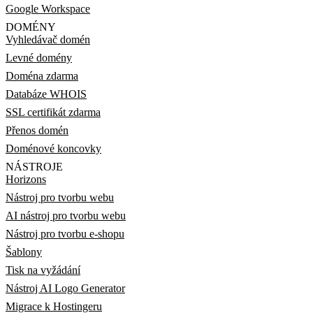
Google Workspace
DOMÉNY
Vyhledávač domén
Levné domény
Doména zdarma
Databáze WHOIS
SSL certifikát zdarma
Přenos domén
Doménové koncovky
NÁSTROJE
Horizons
Nástroj pro tvorbu webu
AI nástroj pro tvorbu webu
Nástroj pro tvorbu e-shopu
Šablony
Tisk na vyžádání
Nástroj AI Logo Generator
Migrace k Hostingeru