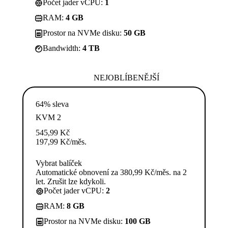
Počet jader vCPU:
1
RAM:
4 GB
Prostor na NVMe disku:
50 GB
Bandwidth:
4 TB
NEJOBLÍBENĚJŠÍ
64% sleva
KVM 2
545,99
Kč
197,99
Kč
/měs.
Vybrat balíček
Automatické obnovení za 380,99 Kč/měs. na 2
let. Zrušit lze kdykoli.
Počet jader vCPU:
2
RAM:
8 GB
Prostor na NVMe disku:
100 GB