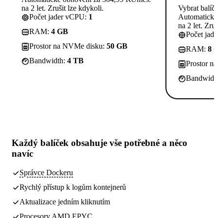
na 2 let. Zrušit lze kdykoli.
Vybrat balíč
Počet jader vCPU:
1
Automatické
na 2 let. Zruš
RAM:
4 GB
Počet jad
Prostor na NVMe disku:
50 GB
RAM:
8 
Bandwidth:
4 TB
Prostor n
Bandwidt
Každý balíček obsahuje
vše potřebné
a něco
navíc
Správce Dockeru
Rychlý přístup k logům kontejnerů
Aktualizace jedním kliknutím
Procesory AMD EPYC