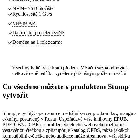
NVMe SSD úložiště
Rychlost sítě 1 Gb/s
Veřejné API
Datacentra
po celém světě
Doména na 1 rok zdarma
Všechny balíčky se hradí předem. Měsíční sazba odpovídá
celkové ceně balíčku vydělené příslušným počtem měsíců.
Co všechno můžete s produktem Stump
vytvořit
Stump je rychlý, open-source mediální server pro komiksy, mangu a
e-knihy, postavený v Rustu. Uspořádává vaše knihovny EPUB,
PDF, CBZ a CBR do prohledávatelného webového rozhraní s
vestavěnou čtečkou a zpřístupňuje katalog OPDS, takže jakákoli
kompatibilní e-čtečka nebo aplikace může streamovat vaši sbírku