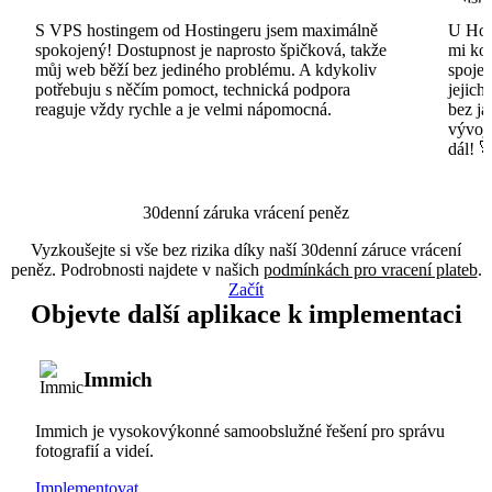
S VPS hostingem od Hostingeru jsem maximálně
U Host
spokojený! Dostupnost je naprosto špičková, takže
mi ko
můj web běží bez jediného problému. A kdykoliv
spojen
potřebuju s něčím pomoct, technická podpora
jejich
reaguje vždy rychle a je velmi nápomocná.
bez ja
vývojá
dál! 
30denní záruka vrácení peněz
Vyzkoušejte si vše bez rizika díky naší 30denní záruce vrácení
peněz. Podrobnosti najdete v našich
podmínkách pro vracení plateb
.
Začít
Objevte další aplikace k implementaci
Immich
Immich je vysokovýkonné samoobslužné řešení pro správu
fotografií a videí.
Implementovat