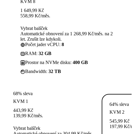
KVM 8
1 649,99
Kč
558,99
Kč
/měs.
Vybrat balíček
Automatické obnovení za 1 268,99 Kč/měs. na 2
let. Zrušit lze kdykoli.
Počet jader vCPU:
8
RAM:
32 GB
Prostor na NVMe disku:
400 GB
Bandwidth:
32 TB
68% sleva
KVM 1
64% sleva
443,99
Kč
KVM 2
139,99
Kč
/měs.
545,99
Kč
197,99
Kč
/m
Vybrat balíček
Automatické obnovení za 304,99 Kč/měs.