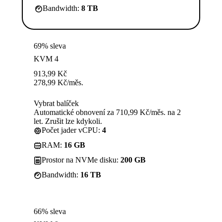
Bandwidth:
8 TB
69% sleva
KVM 4
913,99
Kč
278,99
Kč
/měs.
Vybrat balíček
Automatické obnovení za 710,99 Kč/měs. na 2
let. Zrušit lze kdykoli.
Počet jader vCPU:
4
RAM:
16 GB
Prostor na NVMe disku:
200 GB
Bandwidth:
16 TB
66% sleva