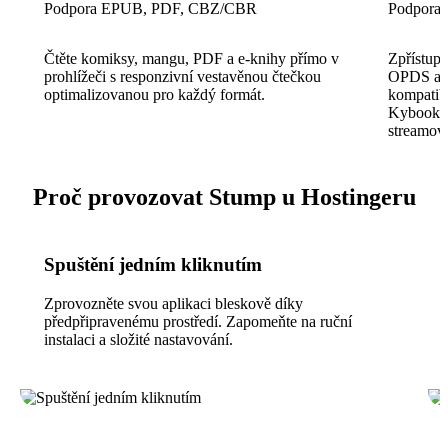
Podpora EPUB, PDF, CBZ/CBR
Podpora 
Čtěte komiksy, mangu, PDF a e-knihy přímo v
Zpřístupn
prohlížeči s responzivní vestavěnou čtečkou
OPDS a O
optimalizovanou pro každý formát.
kompatib
Kybook, 
streamova
Proč provozovat Stump u Hostingeru
Spuštění jedním kliknutím
Zprovozněte svou aplikaci bleskově díky
předpřipravenému prostředí. Zapomeňte na ruční
instalaci a složité nastavování.