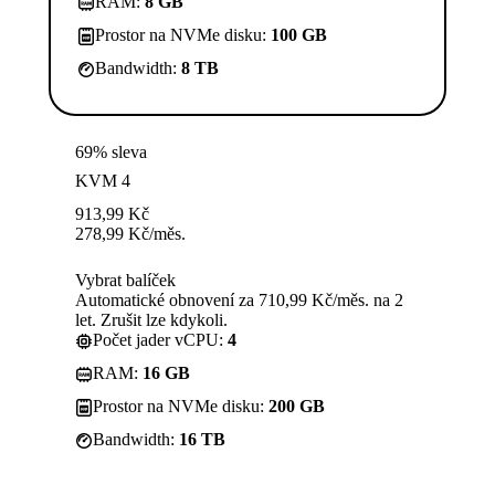
RAM:
8 GB
Prostor na NVMe disku:
100 GB
Bandwidth:
8 TB
69% sleva
KVM 4
913,99
Kč
278,99
Kč
/měs.
Vybrat balíček
Automatické obnovení za 710,99 Kč/měs. na 2
let. Zrušit lze kdykoli.
Počet jader vCPU:
4
RAM:
16 GB
Prostor na NVMe disku:
200 GB
Bandwidth:
16 TB