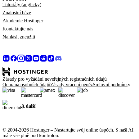
Tutoriály (anglicky)
Znalostní báze
Akademie Hostinger
Kontaktujte nás
Nahlásit zneužití
Zásady pro vyžádání neveřejných registračních údajů
Ochrana osobních údajů
Zásady vracení peněz
Smluvní podmínky
A další
© 2004-2026 Hostinger – Nastartujte svůj online úspěch. S naší AI
máte vše plně pod kontrolou.