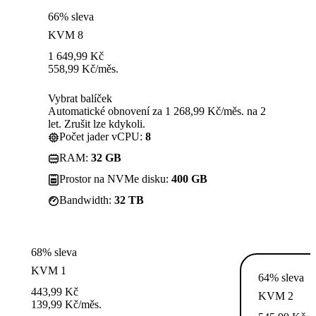
66% sleva
KVM 8
1 649,99
Kč
558,99
Kč
/měs.
Vybrat balíček
Automatické obnovení za 1 268,99 Kč/měs. na 2
let. Zrušit lze kdykoli.
Počet jader vCPU:
8
RAM:
32 GB
Prostor na NVMe disku:
400 GB
Bandwidth:
32 TB
68% sleva
KVM 1
64% sleva
443,99
Kč
KVM 2
139,99
Kč
/měs.