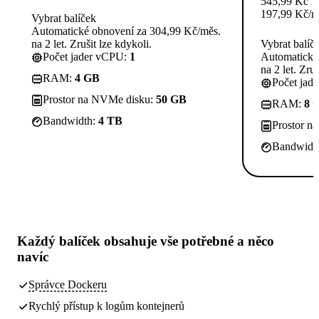
545,99
Kč
197,99
Kč
/m
Vybrat balíček
Automatické obnovení za 304,99 Kč/měs.
na 2 let. Zrušit lze kdykoli.
Vybrat balíč
Počet jader vCPU:
1
Automatické
na 2 let. Zruš
RAM:
4 GB
Počet jad
Prostor na NVMe disku:
50 GB
RAM:
8 
Bandwidth:
4 TB
Prostor n
Bandwidt
Každý balíček obsahuje
vše potřebné
a něco
navíc
Správce Dockeru
Rychlý přístup k logům kontejnerů