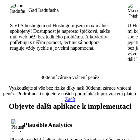
Gad Iradufasha
S VPS hostingem od Hostingeru jsem maximálně
U Host
spokojený! Dostupnost je naprosto špičková, takže
mi ko
můj web běží bez jediného problému. A kdykoliv
spojen
potřebuju s něčím pomoct, technická podpora
jejich
reaguje vždy rychle a je velmi nápomocná.
bez ja
vývojá
dál! 
30denní záruka vrácení peněz
Vyzkoušejte si vše bez rizika díky naší 30denní záruce vrácení
peněz. Podrobnosti najdete v našich
podmínkách pro vracení plateb
.
Začít
Objevte další aplikace k implementaci
Plausible Analytics
Plausible je lehká alternativa Google Analytics s důrazem na