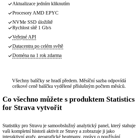
Aktualizace jedním kliknutím
Procesory AMD EPYC
NVMe SSD úložiště
Rychlost sítě 1 Gb/s
Veřejné API
Datacentra
po celém světě
Doména na 1 rok zdarma
Všechny balíčky se hradí předem. Měsíční sazba odpovídá
celkové ceně balíčku vydělené příslušným počtem měsíců.
Co všechno můžete s produktem Statistics
for Strava vytvořit
Statistiky pro Stravu je samoobslužný analytický panel, který stahuje
vaši kompletní historii aktivit ze Stravy a zobrazuje ji jako
interaktivní grafy, geografické heatmapy, zprávy o používání