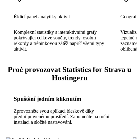
Řídicí panel analytiky aktivit
Geografi
Komplexní statistiky s interaktivními grafy
Vizualizu
pokrývající celkové součty, trendy, osobní
tepelné m
rekordy a tréninkovou zátěž napříč všemi typy
zaznamena
aktivit.
oblíbená 
Proč provozovat Statistics for Strava u
Hostingeru
Spuštění jedním kliknutím
Zprovozněte svou aplikaci bleskově díky
předpřipravenému prostředí. Zapomeňte na ruční
instalaci a složité nastavování.