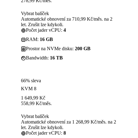
278,99
Kč
/měs.
Vybrat balíček
Automatické obnovení za 710,99 Kč/měs. na 2
let. Zrušit lze kdykoli.
Počet jader vCPU:
4
RAM:
16 GB
Prostor na NVMe disku:
200 GB
Bandwidth:
16 TB
66% sleva
KVM 8
1 649,99
Kč
558,99
Kč
/měs.
Vybrat balíček
Automatické obnovení za 1 268,99 Kč/měs. na 2
let. Zrušit lze kdykoli.
Počet jader vCPU:
8