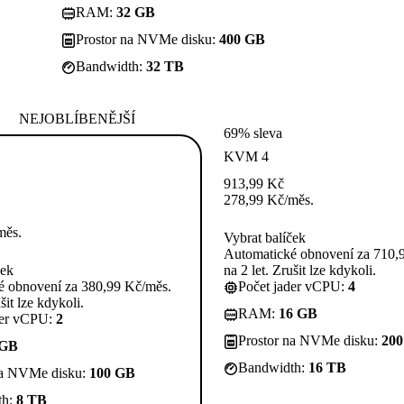
RAM:
32 GB
Prostor na NVMe disku:
400 GB
Bandwidth:
32 TB
NEJOBLÍBENĚJŠÍ
69% sleva
KVM 4
913,99
Kč
278,99
Kč
/měs.
měs.
Vybrat balíček
Automatické obnovení za 710,
ček
na 2 let. Zrušit lze kdykoli.
é obnovení za 380,99 Kč/měs.
Počet jader vCPU:
4
šit lze kdykoli.
RAM:
16 GB
der vCPU:
2
Prostor na NVMe disku:
20
 GB
Bandwidth:
16 TB
na NVMe disku:
100 GB
th:
8 TB