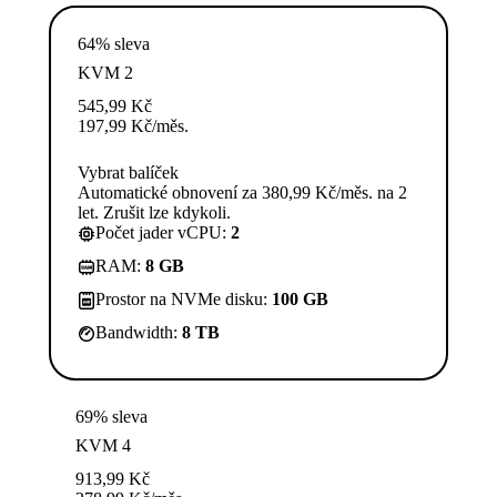
64% sleva
KVM 2
545,99
Kč
197,99
Kč
/měs.
Vybrat balíček
Automatické obnovení za 380,99 Kč/měs. na 2
let. Zrušit lze kdykoli.
Počet jader vCPU:
2
RAM:
8 GB
Prostor na NVMe disku:
100 GB
Bandwidth:
8 TB
69% sleva
KVM 4
913,99
Kč