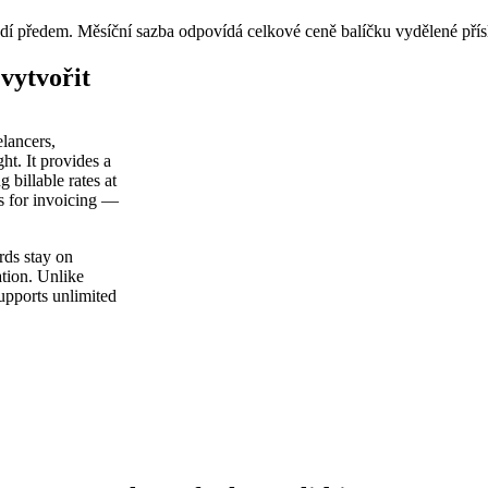
adí předem. Měsíční sazba odpovídá celkové ceně balíčku vydělené pří
vytvořit
elancers,
ht. It provides a
 billable rates at
ts for invoicing —
rds stay on
ation. Unlike
supports unlimited