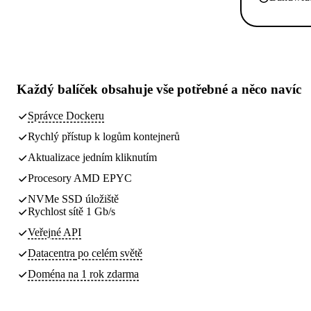
Každý balíček obsahuje
vše potřebné
a něco navíc
Správce Dockeru
Rychlý přístup k logům kontejnerů
Aktualizace jedním kliknutím
Procesory AMD EPYC
NVMe SSD úložiště
Rychlost sítě 1 Gb/s
Veřejné API
Datacentra
po celém světě
Doména na 1 rok zdarma