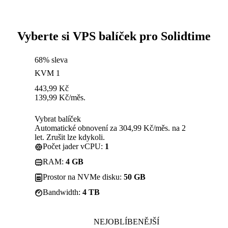
Vyberte si VPS balíček pro Solidtime
68% sleva
KVM 1
443,99
Kč
139,99
Kč
/měs.
Vybrat balíček
Automatické obnovení za 304,99 Kč/měs. na 2
let. Zrušit lze kdykoli.
Počet jader vCPU:
1
RAM:
4 GB
Prostor na NVMe disku:
50 GB
Bandwidth:
4 TB
NEJOBLÍBENĚJŠÍ