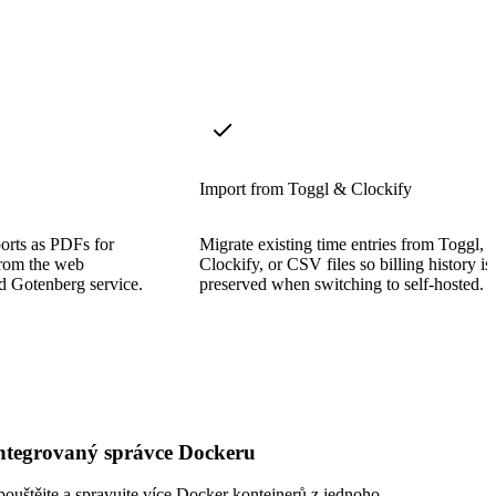
Import from Toggl & Clockify
ports as PDFs for
Migrate existing time entries from Toggl,
 from the web
Clockify, or CSV files so billing history is
ed Gotenberg service.
preserved when switching to self-hosted.
ntegrovaný správce Dockeru
pouštějte a spravujte více Docker kontejnerů z jednoho