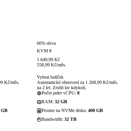
66% sleva
KVM 8
1 649,99
Kč
558,99
Kč
/měs.
Vybrat balíček
99 Kč/měs.
Automatické obnovení za 1 268,99 Kč/měs.
na 2 let. Zrušit lze kdykoli.
Počet jader vCPU:
8
RAM:
32 GB
0 GB
Prostor na NVMe disku:
400 GB
Bandwidth:
32 TB