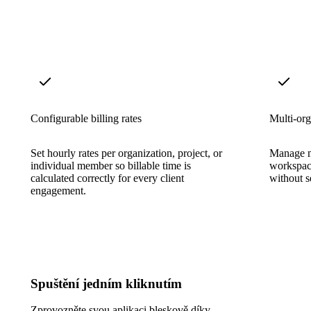
Configurable billing rates
Multi-org
Set hourly rates per organization, project, or
Manage mu
individual member so billable time is
workspace
calculated correctly for every client
without s
engagement.
Spuštění jedním kliknutím
Zprovozněte svou aplikaci bleskově díky