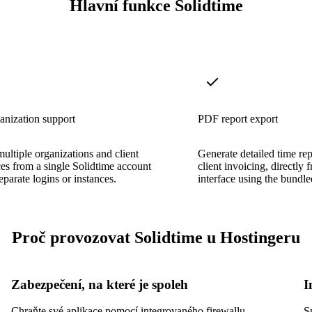
Hlavní funkce Solidtime
anization support
PDF report export
ltiple organizations and client
Generate detailed time re
s from a single Solidtime account
client invoicing, directly
eparate logins or instances.
interface using the bundl
Proč provozovat Solidtime u Hostingeru
Zabezpečení, na které je spoleh
I
Chraňte své aplikace pomocí integrovaného firewallu,
S