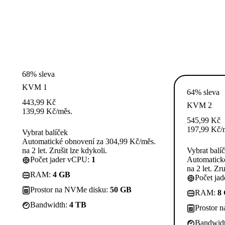
68% sleva
KVM 1
64% sleva
443,99
Kč
KVM 2
139,99
Kč
/měs.
545,99
Kč
197,99
Kč
/
Vybrat balíček
Automatické obnovení za 304,99 Kč/měs.
na 2 let. Zrušit lze kdykoli.
Vybrat balí
Počet jader vCPU:
1
Automatick
na 2 let. Zru
RAM:
4 GB
Počet ja
Prostor na NVMe disku:
50 GB
RAM:
8
Bandwidth:
4 TB
Prostor 
Bandwid