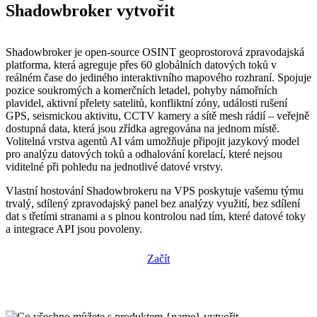
Shadowbroker vytvořit
Shadowbroker je open-source OSINT geoprostorová zpravodajská
platforma, která agreguje přes 60 globálních datových toků v
reálném čase do jediného interaktivního mapového rozhraní. Spojuje
pozice soukromých a komerčních letadel, pohyby námořních
plavidel, aktivní přelety satelitů, konfliktní zóny, události rušení
GPS, seismickou aktivitu, CCTV kamery a sítě mesh rádií – veřejně
dostupná data, která jsou zřídka agregována na jednom místě.
Volitelná vrstva agentů AI vám umožňuje připojit jazykový model
pro analýzu datových toků a odhalování korelací, které nejsou
viditelné při pohledu na jednotlivé datové vrstvy.
Vlastní hostování Shadowbrokeru na VPS poskytuje vašemu týmu
trvalý, sdílený zpravodajský panel bez analýzy využití, bez sdílení
dat s třetími stranami a s plnou kontrolou nad tím, které datové toky
a integrace API jsou povoleny.
Začít