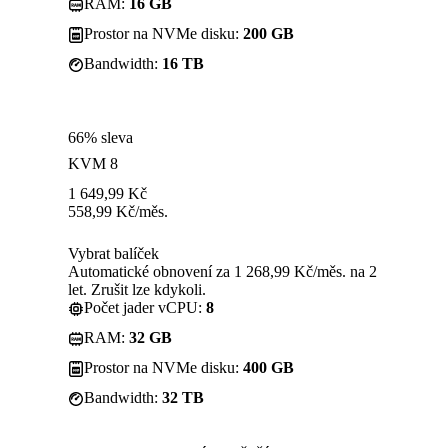
RAM:
16 GB
Prostor na NVMe disku:
200 GB
Bandwidth:
16 TB
66% sleva
KVM 8
1 649,99
Kč
558,99
Kč
/měs.
Vybrat balíček
Automatické obnovení za 1 268,99 Kč/měs. na 2
let. Zrušit lze kdykoli.
Počet jader vCPU:
8
RAM:
32 GB
Prostor na NVMe disku:
400 GB
Bandwidth:
32 TB