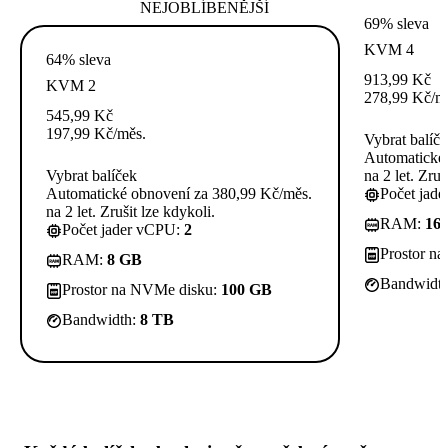
NEJOBLÍBENĚJŠÍ
69% sleva
KVM 4
64% sleva
913,99
Kč
KVM 2
278,99
Kč
/m
545,99
Kč
197,99
Kč
/měs.
Vybrat balíč
Automatické 
Vybrat balíček
na 2 let. Zruš
Automatické obnovení za 380,99 Kč/měs.
Počet jad
na 2 let. Zrušit lze kdykoli.
RAM:
16
Počet jader vCPU:
2
Prostor n
RAM:
8 GB
Bandwidt
Prostor na NVMe disku:
100 GB
Bandwidth:
8 TB