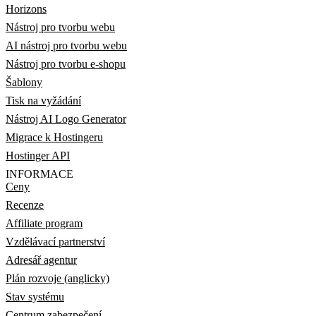
Horizons
Nástroj pro tvorbu webu
AI nástroj pro tvorbu webu
Nástroj pro tvorbu e-shopu
Šablony
Tisk na vyžádání
Nástroj AI Logo Generator
Migrace k Hostingeru
Hostinger API
INFORMACE
Ceny
Recenze
Affiliate program
Vzdělávací partnerství
Adresář agentur
Plán rozvoje (anglicky)
Stav systému
Centrum zabezpečení