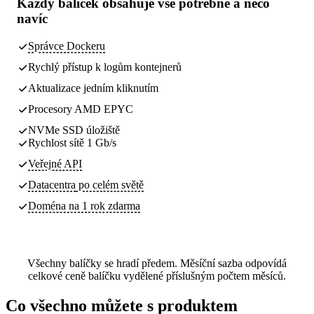
Každý balíček obsahuje
vše potřebné
a něco
navíc
Správce Dockeru
Rychlý přístup k logům kontejnerů
Aktualizace jedním kliknutím
Procesory AMD EPYC
NVMe SSD úložiště
Rychlost sítě 1 Gb/s
Veřejné API
Datacentra
po celém světě
Doména na 1 rok zdarma
Všechny balíčky se hradí předem. Měsíční sazba odpovídá
celkové ceně balíčku vydělené příslušným počtem měsíců.
Co všechno můžete s produktem