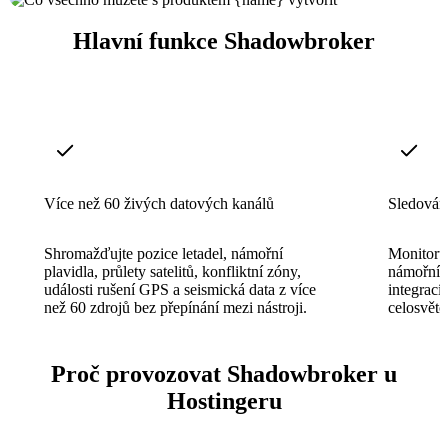
Hlavní funkce Shadowbroker
Více než 60 živých datových kanálů
Sledování
Shromažďujte pozice letadel, námořní
Monitoruj
plavidla, průlety satelitů, konfliktní zóny,
námořní 
události rušení GPS a seismická data z více
integrac
než 60 zdrojů bez přepínání mezi nástroji.
celosvěto
Proč provozovat Shadowbroker u
Hostingeru