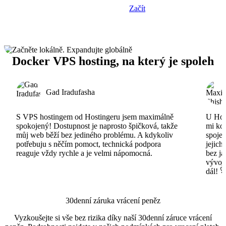
Začít
Docker VPS hosting, na který je spoleh
Gad Iradufasha
S VPS hostingem od Hostingeru jsem maximálně
U Host
spokojený! Dostupnost je naprosto špičková, takže
mi ko
můj web běží bez jediného problému. A kdykoliv
spojen
potřebuju s něčím pomoct, technická podpora
jejich
reaguje vždy rychle a je velmi nápomocná.
bez ja
vývojá
dál! 
30denní záruka vrácení peněz
Vyzkoušejte si vše bez rizika díky naší 30denní záruce vrácení