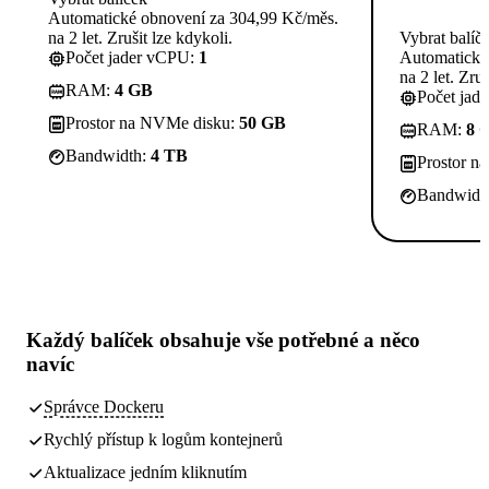
Automatické obnovení za 304,99 Kč/měs.
na 2 let. Zrušit lze kdykoli.
Vybrat balíč
Počet jader vCPU:
1
Automatické
na 2 let. Zruš
RAM:
4 GB
Počet jad
Prostor na NVMe disku:
50 GB
RAM:
8 
Bandwidth:
4 TB
Prostor n
Bandwidt
Každý balíček obsahuje
vše potřebné
a něco
navíc
Správce Dockeru
Rychlý přístup k logům kontejnerů
Aktualizace jedním kliknutím