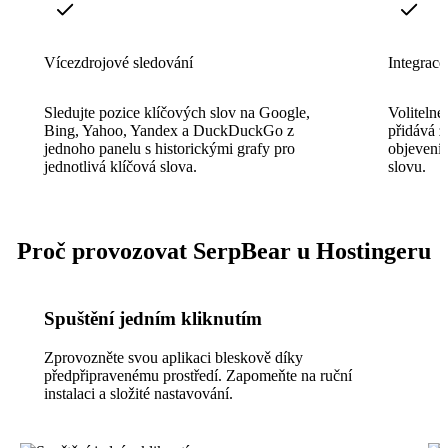
Vícezdrojové sledování
Integrac
Sledujte pozice klíčových slov na Google,
Volitelné
Bing, Yahoo, Yandex a DuckDuckGo z
přidává z
jednoho panelu s historickými grafy pro
objevení
jednotlivá klíčová slova.
slovu.
Proč provozovat SerpBear u Hostingeru
Spuštění jedním kliknutím
Zprovozněte svou aplikaci bleskově díky
předpřipravenému prostředí. Zapomeňte na ruční
instalaci a složité nastavování.