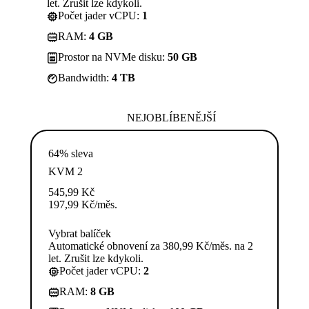
let. Zrušit lze kdykoli.
Počet jader vCPU:
1
RAM:
4 GB
Prostor na NVMe disku:
50 GB
Bandwidth:
4 TB
NEJOBLÍBENĚJŠÍ
64% sleva
KVM 2
545,99
Kč
197,99
Kč
/měs.
Vybrat balíček
Automatické obnovení za 380,99 Kč/měs. na 2
let. Zrušit lze kdykoli.
Počet jader vCPU:
2
RAM:
8 GB