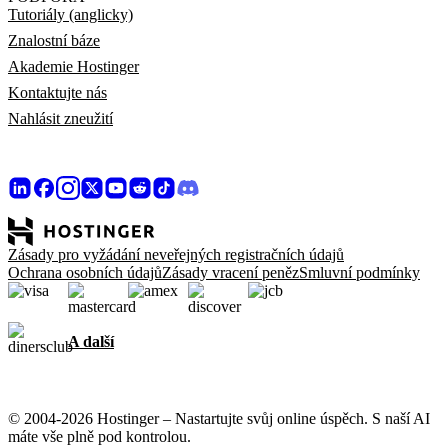
Tutoriály (anglicky)
Znalostní báze
Akademie Hostinger
Kontaktujte nás
Nahlásit zneužití
Zásady pro vyžádání neveřejných registračních údajů
Ochrana osobních údajů
Zásady vracení peněz
Smluvní podmínky
A další
© 2004-2026 Hostinger – Nastartujte svůj online úspěch. S naší AI
máte vše plně pod kontrolou.