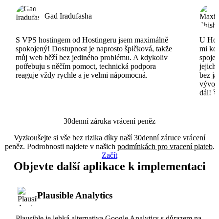
Gad Iradufasha
S VPS hostingem od Hostingeru jsem maximálně
U Host
spokojený! Dostupnost je naprosto špičková, takže
mi ko
můj web běží bez jediného problému. A kdykoliv
spojen
potřebuju s něčím pomoct, technická podpora
jejich
reaguje vždy rychle a je velmi nápomocná.
bez ja
vývojá
dál! 
30denní záruka vrácení peněz
Vyzkoušejte si vše bez rizika díky naší 30denní záruce vrácení
peněz. Podrobnosti najdete v našich
podmínkách pro vracení plateb
.
Začít
Objevte další aplikace k implementaci
Plausible Analytics
Plausible je lehká alternativa Google Analytics s důrazem na