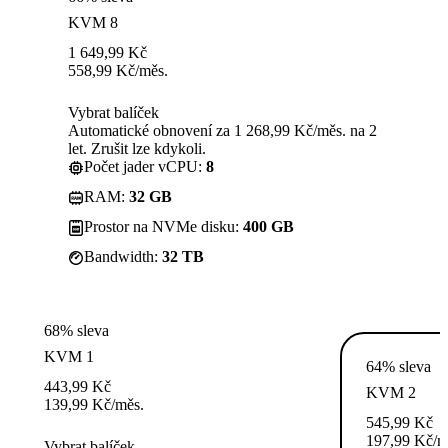
KVM 8
1 649,99
Kč
558,99
Kč
/měs.
Vybrat balíček
Automatické obnovení za 1 268,99 Kč/měs. na 2
let. Zrušit lze kdykoli.
Počet jader vCPU:
8
RAM:
32 GB
Prostor na NVMe disku:
400 GB
Bandwidth:
32 TB
68% sleva
KVM 1
64% sleva
443,99
Kč
KVM 2
139,99
Kč
/měs.
545,99
Kč
197,99
Kč
/m
Vybrat balíček