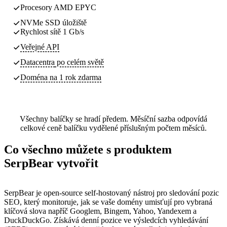
Procesory AMD EPYC
NVMe SSD úložiště
Rychlost sítě 1 Gb/s
Veřejné API
Datacentra
po celém světě
Doména na 1 rok zdarma
Všechny balíčky se hradí předem. Měsíční sazba odpovídá
celkové ceně balíčku vydělené příslušným počtem měsíců.
Co všechno můžete s produktem
SerpBear vytvořit
SerpBear je open-source self-hostovaný nástroj pro sledování pozic
SEO, který monitoruje, jak se vaše domény umisťují pro vybraná
klíčová slova napříč Googlem, Bingem, Yahoo, Yandexem a
DuckDuckGo. Získává denní pozice ve výsledcích vyhledávání