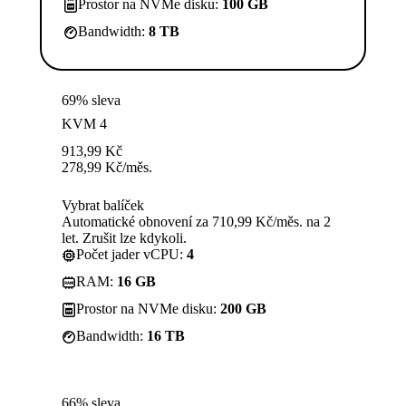
Prostor na NVMe disku:
100 GB
Bandwidth:
8 TB
69% sleva
KVM 4
913,99
Kč
278,99
Kč
/měs.
Vybrat balíček
Automatické obnovení za 710,99 Kč/měs. na 2
let. Zrušit lze kdykoli.
Počet jader vCPU:
4
RAM:
16 GB
Prostor na NVMe disku:
200 GB
Bandwidth:
16 TB
66% sleva