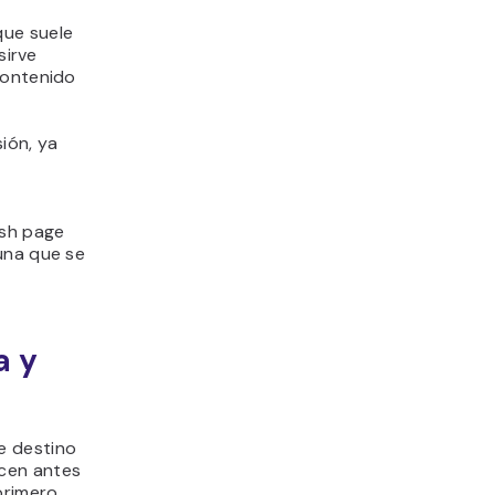
que suele
sirve
contenido
ión, ya
ash page
una que se
a y
e destino
ecen antes
primero