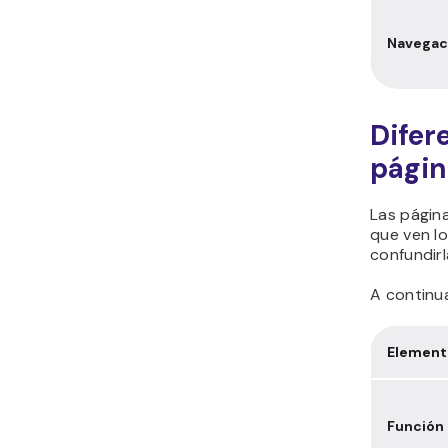
Navegac
Difer
págin
Las página
que ven lo
confundirl
A continua
Element
Función