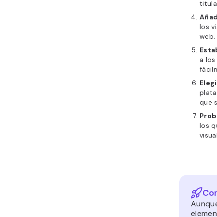
titul
Añad
los v
web.
Esta
a los
fácil
Eleg
plata
que s
Prob
los 
visua
Con
Aunque
elemen