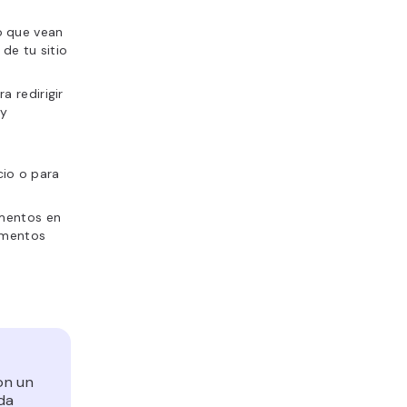
o que vean
 de tu sitio
a redirigir
 y
u
cio o para
ementos en
ementos
on un
da