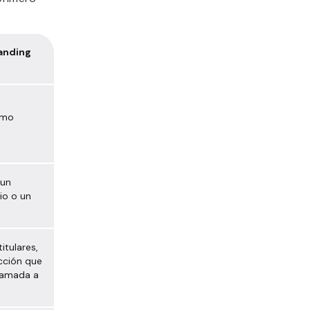
Landing
omo
 un
io o un
itulares,
cción que
lamada a