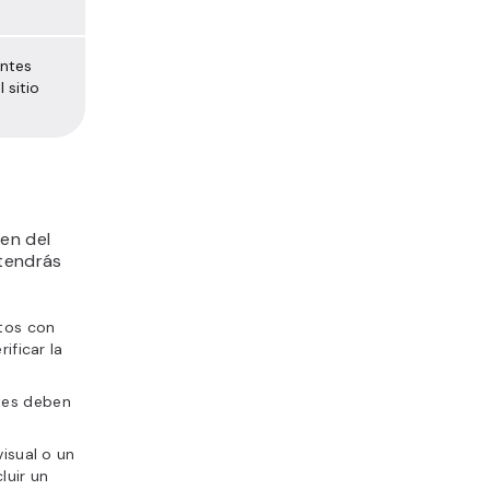
antes
 sitio
en del
 tendrás
tos con
ificar la
ntes deben
visual o un
luir un