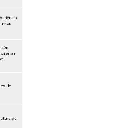
periencia
itantes
ación
 páginas
ño
ntes de
ctura del