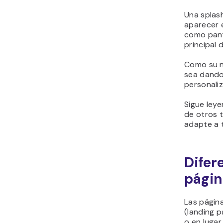
conversiones
Una splas
Cómo optimizar una
aparecer e
splash page
como pant
¿Qué hace que una
principal d
splash page sea buena?
Como su n
Siguientes pasos luego
sea dando
de lanzar tu página
personali
splash
Sigue leye
de otros 
adapte a 
Difer
págin
Las págin
(landing 
o en lugar