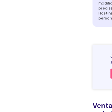
modifi
predis
Hostin
person
Venta