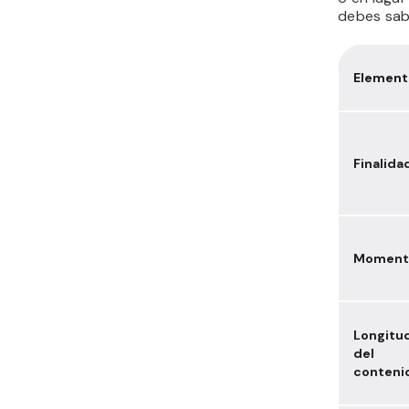
debes sabe
Element
Finalida
Moment
Longitu
del
conteni