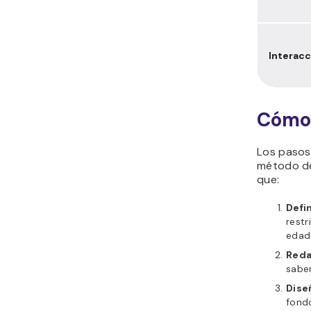
Interacc
Cómo 
Los pasos
método de 
que:
Defin
restr
edad 
Reda
saber
Dise
fondo