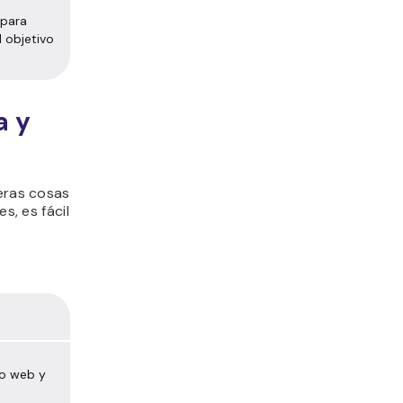
 para
l objetivo
a y
meras cosas
s, es fácil
io web y