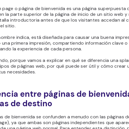
h page o página de bienvenida es una página superpuesta 
n la parte superior de la página de inicio de un sitio web y 
alla introductoria antes de que los visitantes accedan al 
el sitio.
ombre indica, está diseñada para causar una buena impres
 una primera impresión, compartiendo información clave o
zando la experiencia de cada persona.
ndo, porque vamos a explicar en qué se diferencia una spl
tipos de páginas web, por qué puede ser útil y cómo crear 
tus necesidades.
encia entre páginas de bienvenid
as de destino
as de bienvenida se confunden a menudo con las páginas d
page), ya que ambas son páginas independientes que apar
 de una página web normal. Para entender esta distinción, 