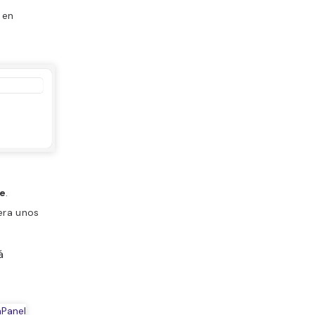
c en
te
.
era unos
á