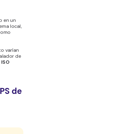
 o en un
ema local,
 como
to varían
talador de
o
ISO
PS de