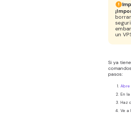
Imp
¡Impo
borrar
seguri
embar
un VP
Si ya tien
comandos s
pasos:
Abre
En la
Haz c
Ve a 