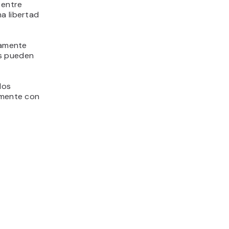
 entre
a libertad
iamente
es pueden
dos
almente con