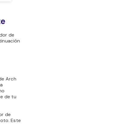
te
idor de
tinuación
e Arch
na
mo
te de tu
or de
moto. Este