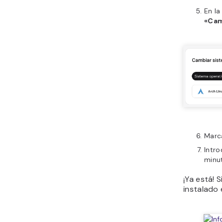
En l
«Cam
Marca
Intro
minut
¡Ya está! 
instalado 