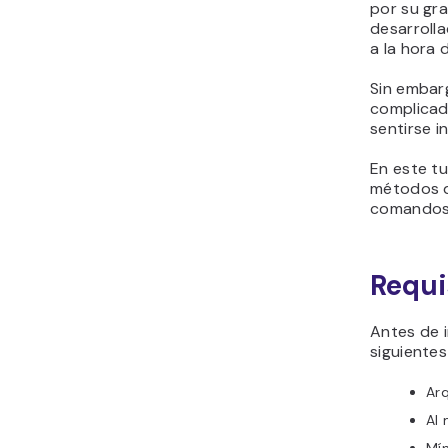
por su gr
desarrolla
a la hora 
Sin embarg
complicad
sentirse i
En este tu
métodos di
comandos. 
Requi
Antes de i
siguientes
Ar
Al