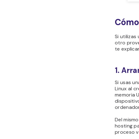
Cómo 
Si utiliza
otro prov
te explic
1. Arr
Si usas un
Linux al 
memoria U
dispositiv
ordenador
Del mismo
hosting pa
proceso v