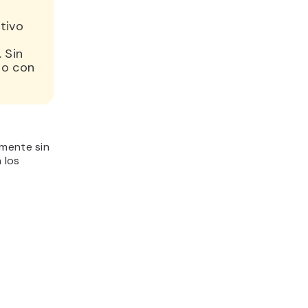
tivo
 Sin
do con
lmente sin
 los
.