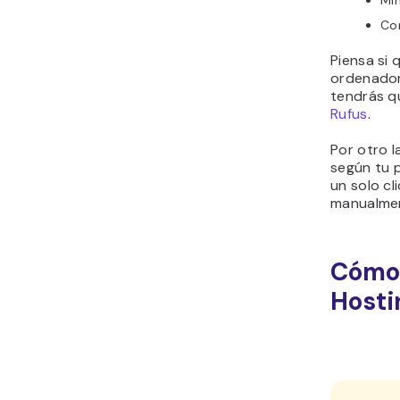
Mí
Con
Piensa si 
ordenador 
tendrás q
Rufus
.
Por otro l
según tu p
un solo cl
manualme
Cómo 
Hosti