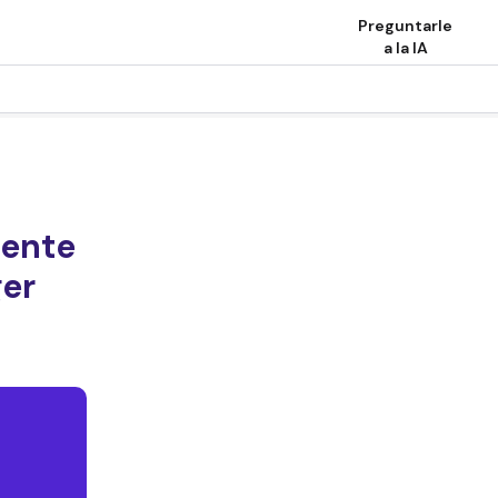
Preguntarle
a la IA
mente
ger