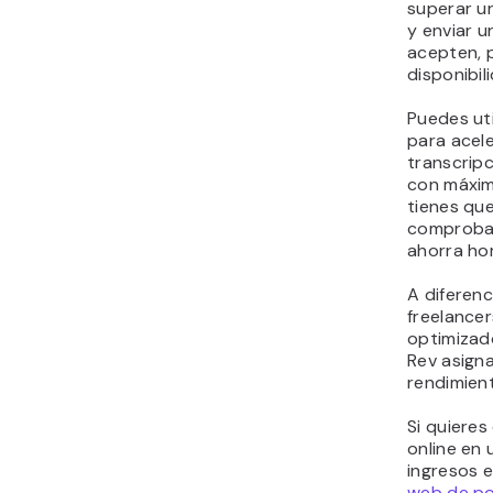
superar u
y enviar u
acepten, 
disponibil
Puedes ut
para acel
transcrip
con máxima
tienes que
comprobaci
ahorra hor
A diferen
freelancer
optimizad
Rev asigna
rendimien
Si quieres
online en
ingresos 
web de po