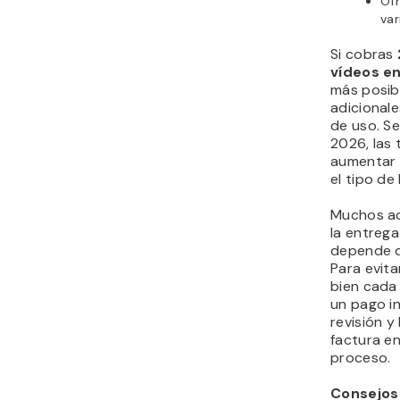
Ofr
va
Si cobras
vídeos e
más posib
adicional
de uso. Se
2026, las 
aumentar e
el tipo de 
Muchos ac
la entrega
depende d
Para evita
bien cada 
un pago in
revisión y 
factura e
proceso.
Consejos