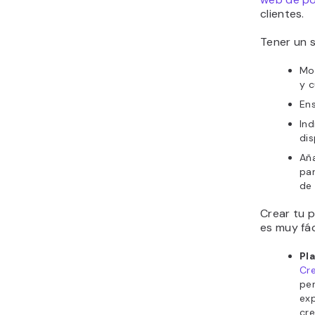
clientes.
Tener un s
Mos
y c
Ens
Ind
dis
Aña
par
de 
Crear tu p
es muy fác
Pl
Cr
pe
ex
cre