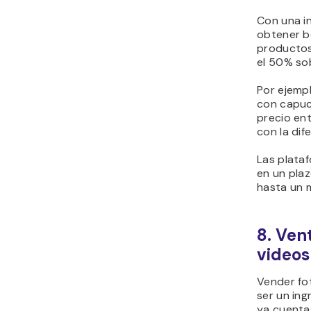
Con una in
obtener b
productos
el 50% sob
Por ejempl
con capuch
precio en
con la dif
Las plata
en un pla
hasta un 
8. Ven
videos
Vender fo
ser un ing
ya cuenta