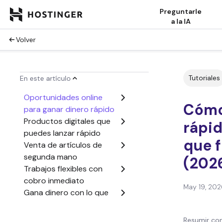
Preguntarle
a la IA
Volver
Tutoriales
En este artículo
Oportunidades online
Cómo
para ganar dinero rápido
Productos digitales que
rápid
puedes lanzar rápido
que 
Venta de artículos de
segunda mano
(202
Trabajos flexibles con
cobro inmediato
May 19, 202
Gana dinero con lo que
ya sabes hacer
Cómo generar ingresos
Resumir con