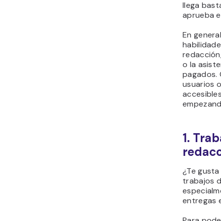
llega bas
aprueba el
En general
habilidade
redacción,
o la asist
pagados. 
usuarios o
accesible
empezand
1. Tra
redacc
¿Te gusta
trabajos 
especialm
entregas 
Para pode