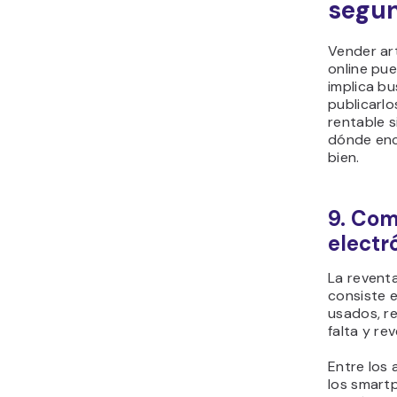
segu
Vender ar
online pue
implica b
publicarlo
rentable 
dónde enc
bien.
9. Com
electr
La reventa
consiste 
usados, re
falta y re
Entre los 
los smartp