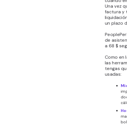
cuando em
Una vez qu
factura y 
liquidació
un plazo d
PeoplePer
de asisten
a 68 $ seg
Como en la
las herram
tengas qu
usadas:
Mi
imp
do
cál
Ho
mar
bo