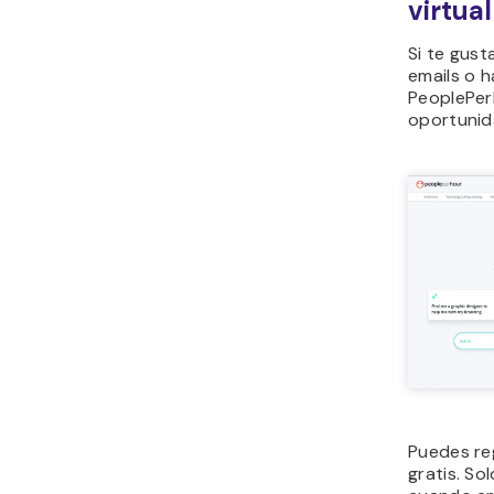
virtual
Si te gust
emails o h
PeoplePer
oportunid
Puedes reg
gratis. So