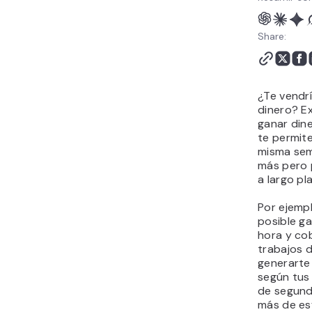
hoy mismo
¿Se puede ganar dinero
Share:
con tus hobbies?
¿Te vendr
dinero? E
ganar din
te permite
misma sem
más pero 
a largo pl
Por ejempl
posible ga
hora y cob
trabajos 
generarte
según tus 
de segund
más de esf