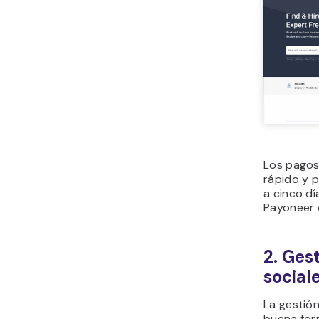
Los pagos
rápido y p
a cinco dí
Payoneer 
2. Ges
social
La gestión
buena for