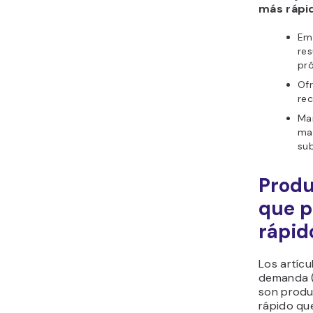
más rápi
Em
res
pró
Of
rec
Man
mat
sub
Produ
que p
rápid
Los artícu
demanda (
son produ
rápido qu