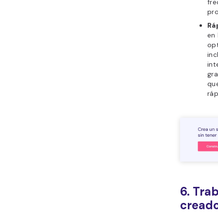
fre
pr
Rá
en 
opt
inc
int
gra
que
ráp
6. Tra
cread