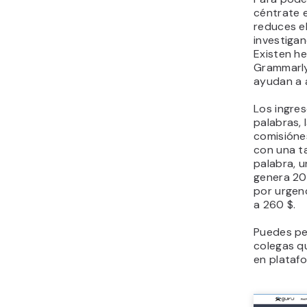
céntrate 
reduces e
investigan
Existen h
Grammarly
ayudan a ag
Los ingre
palabras, 
comisiónes
con una ta
palabra, u
genera 20
por urgenc
a 260 $.
Puedes pe
colegas q
en plataf