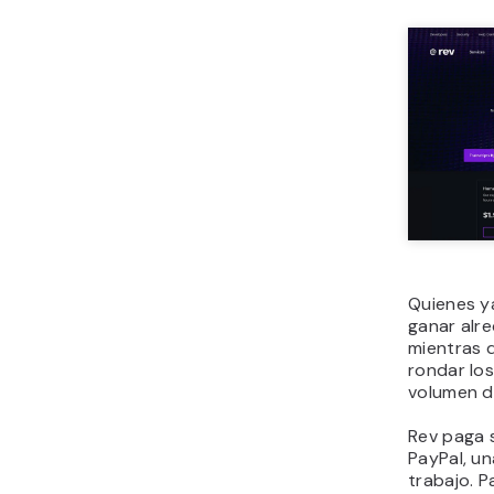
Quienes y
ganar alre
mientras 
rondar los
volumen d
Rev paga 
PayPal, u
trabajo. 