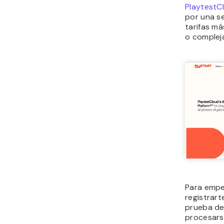
PlaytestC
por una s
tarifas má
o complej
Para empe
registrar
prueba de 
procesars