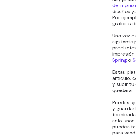
de impres
diseños y
Por ejemp
gráficos d
Una vez qu
siguiente 
productos
impresió
Spring
o
S
Estas plat
artículo, 
y subir t
quedará.
Puedes aju
y guardar
terminada.
solo unos 
puedes te
para vend