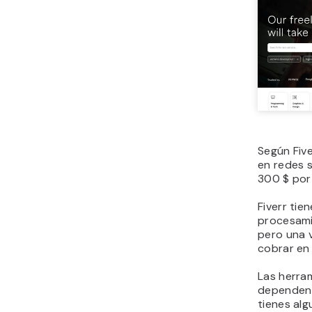
Según Five
en redes 
300 $ por 
Fiverr tie
procesami
pero una 
cobrar en 
Las herra
dependen 
tienes alg