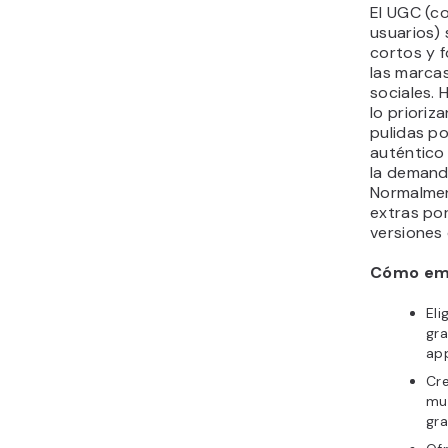
El UGC (c
usuarios) 
cortos y f
las marcas
sociales.
lo prioriz
pulidas p
auténtico 
la demand
Normalmen
extras po
versiones 
Cómo em
Eli
gra
app
Cre
mu
gra