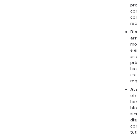
pro
con
con
re
Dis
arr
mo
ele
arr
prá
hac
est
req
At
ofr
hor
blo
sie
dis
co
tut