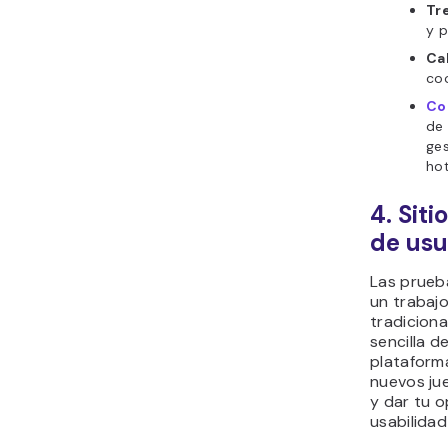
Tre
y p
Ca
coo
Co
de 
ges
hot
4. Sit
de usu
Las prueb
un trabajo
tradiciona
sencilla d
plataform
nuevos jue
y dar tu o
usabilidad