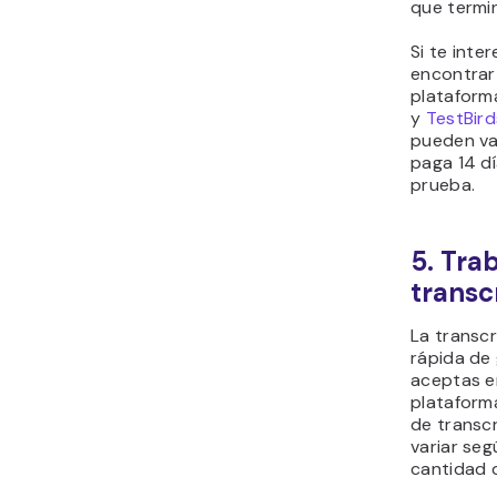
que termin
Si te inte
encontrar
platafor
y
TestBird
pueden var
paga 14 d
prueba.
5. Tra
transc
La transc
rápida de 
aceptas e
plataform
de transcr
variar seg
cantidad 