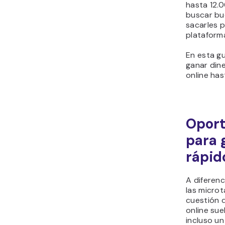
hasta 12.0
buscar bu
sacarles p
plataform
En esta g
ganar din
online has
Oport
para 
rápid
A diferen
las microt
cuestión 
online sue
incluso un