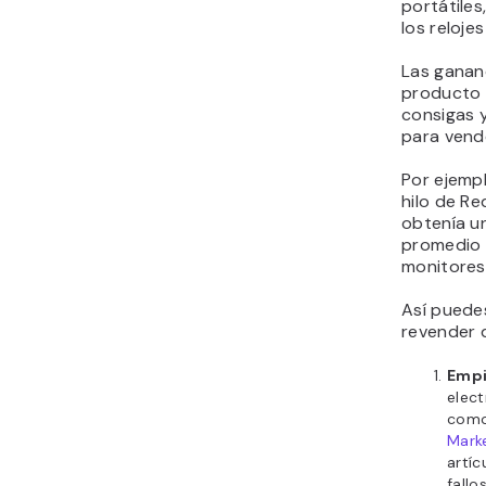
portátiles
los relojes
Las ganan
producto 
consigas 
para vend
Por ejemp
hilo de Re
obtenía u
promedio
monitores
Así puede
revender d
Empi
elec
com
Mark
artíc
fallo