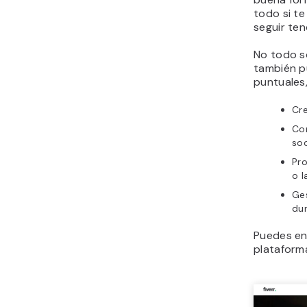
todo si te
seguir ten
No todo so
también p
puntuales
Cr
Con
soc
Pr
o 
Ge
dur
Puedes en
plataform