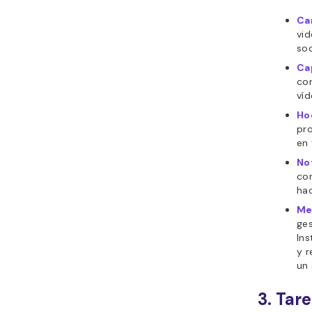
Ca
vid
soc
Ca
cor
víd
Ho
pr
en 
No
con
hac
Me
ge
Ins
y r
un 
3. Tar