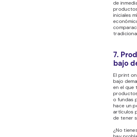
de inmedi
productos
iniciales 
económico
comparaci
tradiciona
7. Pro
bajo 
El print 
bajo dema
en el que 
productos
o fundas 
hace un p
artículos 
de tener s
¿No tiene
hay probl