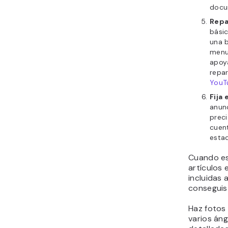
docu
Repa
bási
una 
menu
apoya
repa
YouT
Fija 
anunc
prec
cuent
estad
Cuando est
artículos 
incluidas 
conseguist
Haz fotos
varios áng