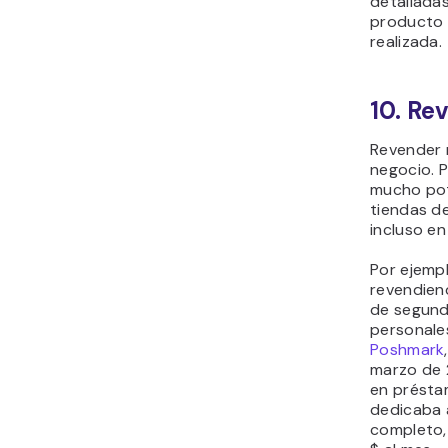
detallada
producto 
realizada.
10. Re
Revender 
negocio. 
mucho pot
tiendas d
incluso en
Por ejemp
revendien
de segund
personale
Poshmark
marzo de 
en présta
dedicaba 
completo,