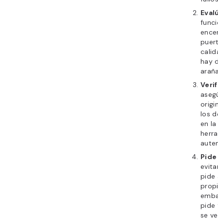
Eval
funci
ence
puert
calid
hay 
araña
Veri
aseg
origi
los 
en la
herra
auten
Pide
evita
pide
prop
embal
pide 
se ve