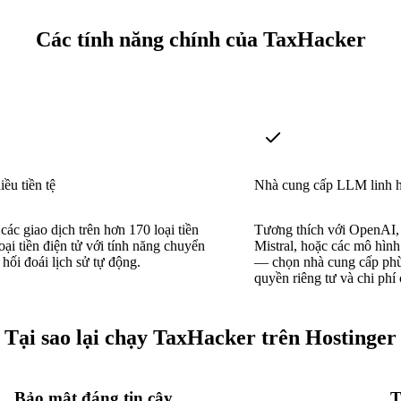
Các tính năng chính của TaxHacker
iều tiền tệ
Nhà cung cấp LLM linh h
các giao dịch trên hơn 170 loại tiền
Tương thích với OpenAI,
loại tiền điện tử với tính năng chuyển
Mistral, hoặc các mô hìn
á hối đoái lịch sử tự động.
— chọn nhà cung cấp phù
quyền riêng tư và chi phí
Tại sao lại chạy TaxHacker trên Hostinger
Bảo mật đáng tin cậy
T