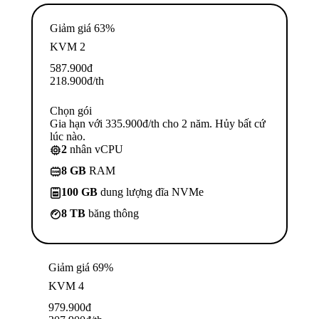
Giảm giá 63%
KVM 2
587.900
đ
218.900
đ
/th
Chọn gói
Gia hạn với 335.900đ/th cho 2 năm. Hủy bất cứ
lúc nào.
2
nhân vCPU
8 GB
RAM
100 GB
dung lượng đĩa NVMe
8 TB
băng thông
Giảm giá 69%
KVM 4
979.900
đ