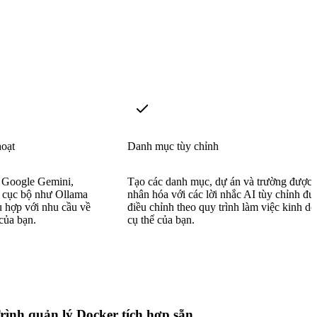
oạt
Danh mục tùy chỉnh
 Google Gemini,
Tạo các danh mục, dự án và trường được 
h cục bộ như Ollama
nhân hóa với các lời nhắc AI tùy chỉnh đư
 hợp với nhu cầu về
điều chỉnh theo quy trình làm việc kinh d
 của bạn.
cụ thể của bạn.
rình quản lý Docker tích hợp sẵn