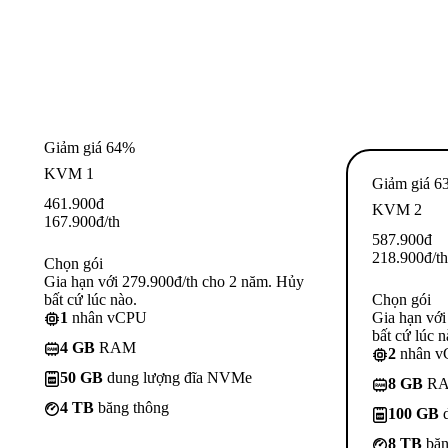
Giảm giá 64%
KVM 1
Giảm giá 6
461.900
đ
KVM 2
167.900
đ
/th
587.900
đ
218.900
đ
/th
Chọn gói
Gia hạn với 279.900đ/th cho 2 năm. Hủy
bất cứ lúc nào.
Chọn gói
1
nhân vCPU
Gia hạn với
bất cứ lúc n
4 GB
RAM
2
nhân 
50 GB
dung lượng đĩa NVMe
8 GB
R
4 TB
băng thông
100 GB
d
8 TB
băn