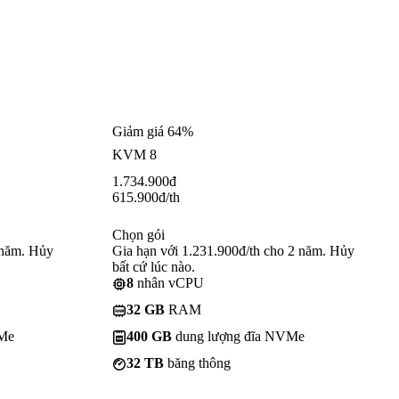
Giảm giá 64%
KVM 8
1.734.900
đ
615.900
đ
/th
Chọn gói
 năm. Hủy
Gia hạn với 1.231.900đ/th cho 2 năm. Hủy
bất cứ lúc nào.
8
nhân vCPU
32 GB
RAM
VMe
400 GB
dung lượng đĩa NVMe
32 TB
băng thông