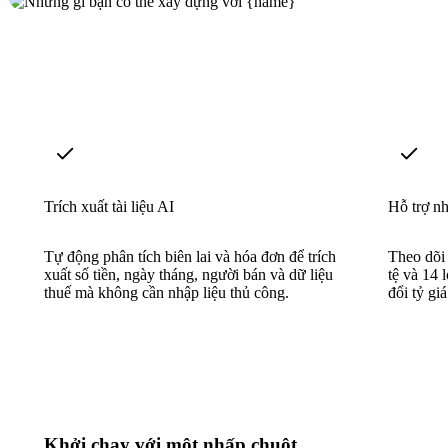
Trích xuất tài liệu AI
Hỗ trợ nh
Tự động phân tích biên lai và hóa đơn để trích
Theo dõi 
xuất số tiền, ngày tháng, người bán và dữ liệu
tệ và 14 
thuế mà không cần nhập liệu thủ công.
đổi tỷ gi
Khởi chạy với một nhấp chuột