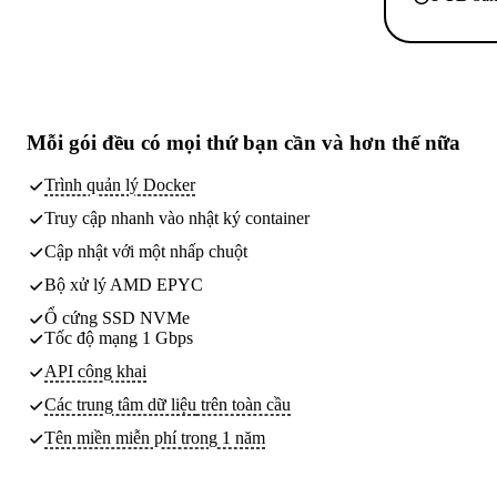
Mỗi gói đều có
mọi thứ bạn cần
và hơn thế nữa
Trình quản lý Docker
Truy cập nhanh vào nhật ký container
Cập nhật với một nhấp chuột
Bộ xử lý AMD EPYC
Ổ cứng SSD NVMe
Tốc độ mạng 1 Gbps
API công khai
Các trung tâm dữ liệu
trên toàn cầu
Tên miền miễn phí trong 1 năm