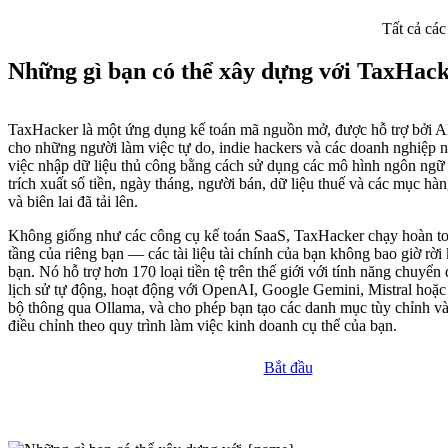
Tất cả các
Những gì bạn có thể xây dựng với TaxHac
TaxHacker là một ứng dụng kế toán mã nguồn mở, được hỗ trợ bởi A
cho những người làm việc tự do, indie hackers và các doanh nghiệp n
việc nhập dữ liệu thủ công bằng cách sử dụng các mô hình ngôn ngữ 
trích xuất số tiền, ngày tháng, người bán, dữ liệu thuế và các mục hà
và biên lai đã tải lên.
Không giống như các công cụ kế toán SaaS, TaxHacker chạy hoàn toà
tầng của riêng bạn — các tài liệu tài chính của bạn không bao giờ rờ
bạn. Nó hỗ trợ hơn 170 loại tiền tệ trên thế giới với tính năng chuyển 
lịch sử tự động, hoạt động với OpenAI, Google Gemini, Mistral hoặc
bộ thông qua Ollama, và cho phép bạn tạo các danh mục tùy chỉnh và
điều chỉnh theo quy trình làm việc kinh doanh cụ thể của bạn.
Bắt đầu