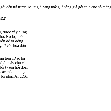
 gói đều trả trước. Mức giá hàng tháng là tổng giá gói chia cho số tháng
ker
I, được xây dựng
hỏ. Nó loại bỏ
lớn để tự động
ng từ các hóa đơn
n trên cơ sở hạ
i khỏi máy chủ của
đổi tỷ giá hối đoái
 các mô hình cục
 lời nhắc AI được