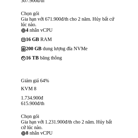
307.900
đ
/th
Chọn gói
Gia hạn với 671.900đ/th cho 2 năm. Hủy bất cứ
lúc nào.
4
nhân vCPU
16 GB
RAM
200 GB
dung lượng đĩa NVMe
16 TB
băng thông
Giảm giá 64%
KVM 8
1.734.900
đ
615.900
đ
/th
Chọn gói
Gia hạn với 1.231.900đ/th cho 2 năm. Hủy bất
cứ lúc nào.
8
nhân vCPU