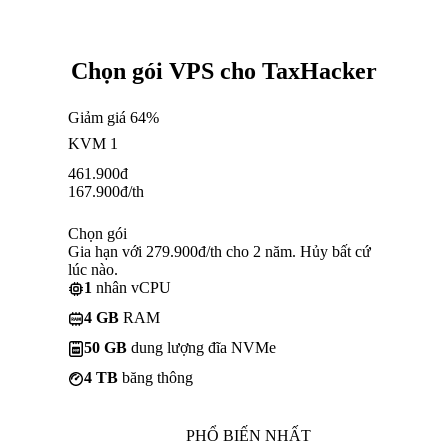
Chọn gói VPS cho TaxHacker
Giảm giá 64%
KVM 1
461.900
đ
167.900
đ
/th
Chọn gói
Gia hạn với 279.900đ/th cho 2 năm. Hủy bất cứ
lúc nào.
1
nhân vCPU
4 GB
RAM
50 GB
dung lượng đĩa NVMe
4 TB
băng thông
PHỔ BIẾN NHẤT