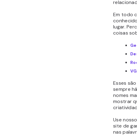
relaciona
Em todo c
conhecido
lugar. Pe
coisas so
Ge
De
Ro
VG
Esses são
sempre há
nomes mai
mostrar q
criativida
Use noss
site de g
nas palavr