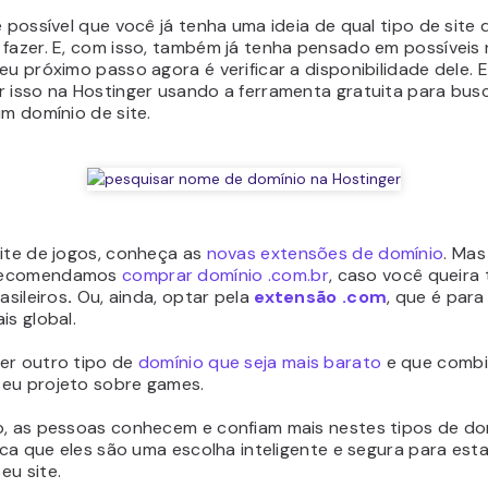
é possível que você já tenha uma ideia de qual tipo de site
 fazer. E, com isso, também já tenha pensado em possíveis
eu próximo passo agora é verificar a disponibilidade dele. 
r isso na Hostinger usando a ferramenta gratuita para bus
um domínio de site.
site de jogos, conheça as
novas extensões de domínio
. Mas
recomendamos
comprar domínio .com.br
, caso você queira 
asileiros
.
Ou, ainda, optar pela
extensão .com
, que é par
is global.
er outro tipo de
domínio que seja mais barato
e que combi
eu projeto sobre games
.
o, as pessoas conhecem e confiam mais nestes tipos de do
fica que eles são uma escolha inteligente e segura para es
eu site.