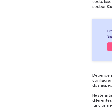
cedo. Iss
souber
Co
Dependend
configurar
dos aspect
Neste arti
diferentes
funcionan