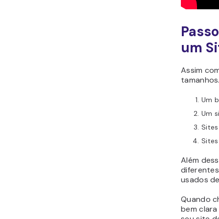
Passo
um Si
Assim com
tamanhos.
Um b
Um s
Sites
Sites
Além dess
diferente
usados de
Quando che
bem clara
seu site 