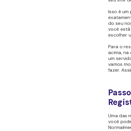
Isso é um 
exatamente
do seu no
você está
escolher 
Para o re
acima, na 
um servido
vamos mos
fazer. Ass
Passo
Regis
Uma das m
você pode
Normalmen