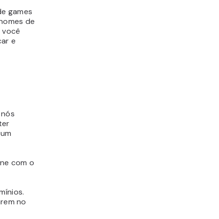
 de games
 nomes de
E você
car e
 nós
ter
a um
ne com o
mínios.
tarem no