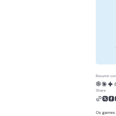
Plataforma para seu Site
de Jogos
Passo 5 - Personalize o
seu Site de Games
Passo 6 - Como Criar um
Servidor de Jogos
Conclusão
Resumir co
Share:
Os games 