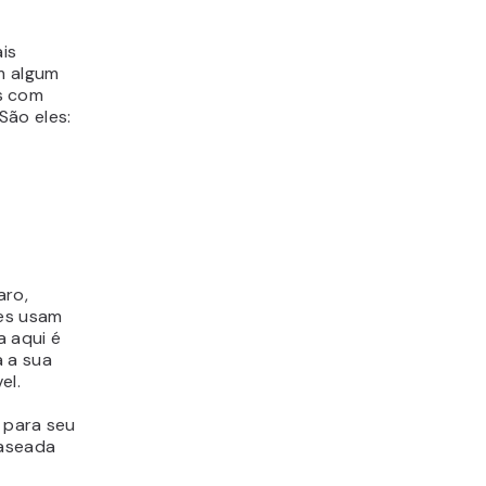
is
m algum
s com
São eles:
aro,
tes usam
a aqui é
a a sua
el.
 para seu
baseada