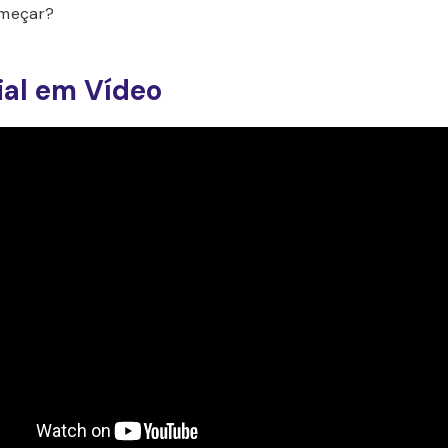
meçar?
ial em Vídeo