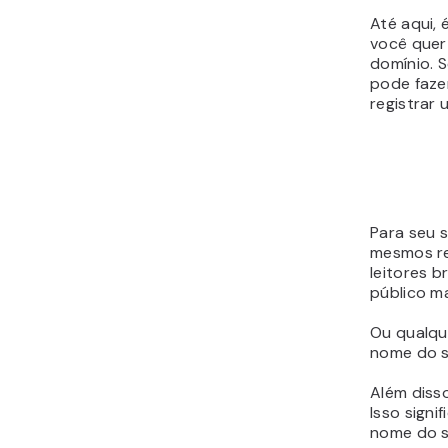
Até aqui, 
você quer
domínio. S
pode faze
registrar 
Para seu 
mesmos 
leitores br
público ma
Ou qualqu
nome do s
Além diss
Isso signi
nome do s