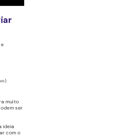
iar
 e
vo).
ra muito
 podem ser
 ideia
car com o