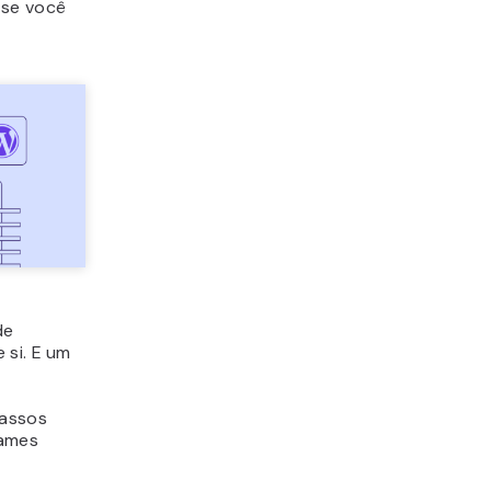
 se você
de
 si. E um
passos
games