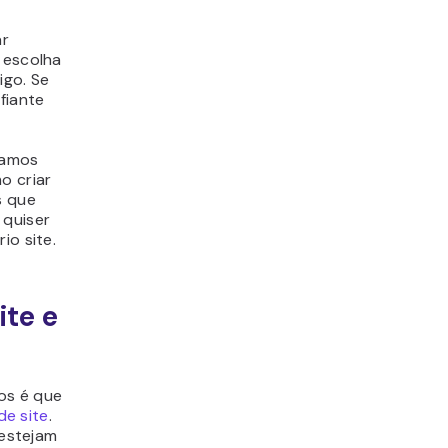
ar
 escolha
igo. Se
fiante
tamos
o criar
s que
 quiser
io site.
ite e
os é que
de site
.
estejam