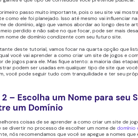
primeiro passo muito importante, pois o seu site vai mostr
 como ele foi planejado. Isso até mesmo vai influenciar na
me de domínio, algo que vamos abordar ao longo deste art
 meio perdido e não sabe no que focar, pode ser mais desa
um nome de domínio condizente com seu futuro site.
stante deste tutorial, vamos focar na quarta opção que lis
qual você vai aprender a como criar um site de jogos e com
r de jogos para ele. Mas fique atento: a maioria das etapa
trar podem ser usadas em qualquer tipo de site que você
im, você pode seguir tudo com tranquilidade e ter seu própr
 2 – Escolha um Nome para seu S
tre um Domínio
elhores coisas de se aprender a como criar um site de jog
 se divertir no processo de escolher um nome de
domínio 
te, nós recomendamos que você se apegue a nomes que 