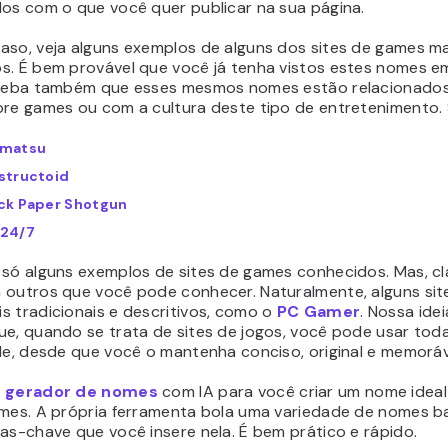
dos com o que você quer publicar na sua página.
aso, veja alguns exemplos de alguns dos sites de games ma
s. É bem provável que você já tenha vistos estes nomes e
rceba também que esses mesmos nomes estão relacionado
bre games ou com a cultura deste tipo de entretenimento. 
matsu
structoid
ck Paper Shotgun
24/7
 só alguns exemplos de sites de games conhecidos. Mas, cl
 outros que você pode conhecer. Naturalmente, alguns si
s tradicionais e descritivos, como o
PC Gamer
. Nossa idei
ue, quando se trata de sites de jogos, você pode usar tod
de, desde que você o mantenha conciso, original e memoráv
o
gerador de nomes
com IA para você criar um nome ideal
ames. A própria ferramenta bola uma variedade de nomes 
as-chave que você insere nela. É bem prático e rápido.