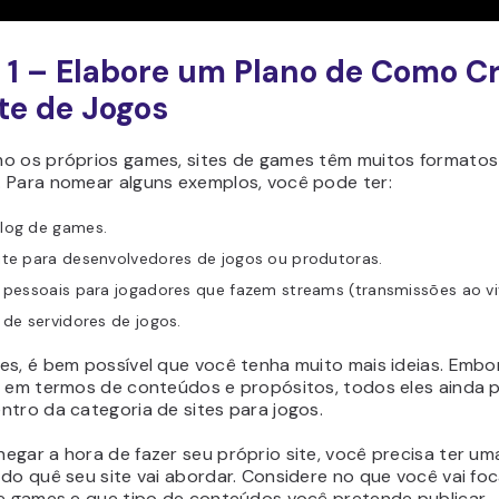
 1 – Elabore um Plano de Como Cr
te de Jogos
o os próprios games, sites de games têm muitos formatos
 Para nomear alguns exemplos, você pode ter:
log de games.
ite para desenvolvedores de jogos ou produtoras.
 pessoais para jogadores que fazem streams (transmissões ao vi
 de servidores de jogos.
es, é bem possível que você tenha muito mais ideias. Embo
s em termos de conteúdos e propósitos, todos eles ainda
ntro da categoria de sites para jogos.
gar a hora de fazer seu próprio site, você precisa ter uma
 do quê seu site vai abordar. Considere no que você vai fo
de games e que tipo de conteúdos você pretende publicar.