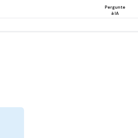
Pergunte
à IA