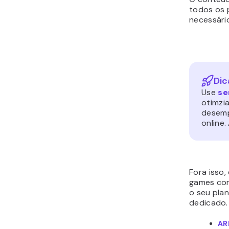
02 Jul •
SITES
•
E-COMMERCE
O que é uma loja de consignação? Um guia
simples para entender como funciona
Como funcionam as lojas de consignação? Que tipos de
produtos elas aceitam? Os itens vendidos em lojas de
consignação...
Por Faradilla Ayunindya