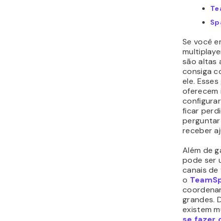
20 Jun •
SITES
•
E-COMMERCE
O que é gestão de estoque no ecommerce?
O gerenciamento de estoque no ecommerce é o conjunto de
sistemas e processos que você usa para acompanhar, controlar
e otimizar seus...
Por Faradilla Ayunindya