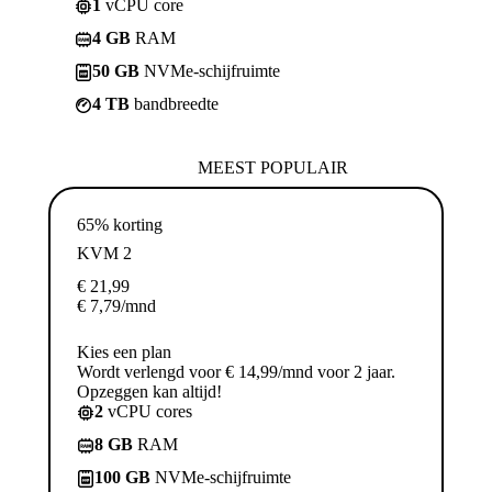
1
vCPU core
4 GB
RAM
50 GB
NVMe-schijfruimte
4 TB
bandbreedte
MEEST POPULAIR
65% korting
KVM 2
€
21,99
€
7,79
/mnd
Kies een plan
Wordt verlengd voor € 14,99/mnd voor 2 jaar.
Opzeggen kan altijd!
2
vCPU cores
8 GB
RAM
100 GB
NVMe-schijfruimte