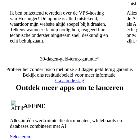
Ik ben ontzettend tevreden over de VPS-hosting
Alles 
van Hostinger! De uptime is altijd uitstekend,
de AI
waardoor mijn website altijd soepel blijft draaien.
als AI
Telkens wanneer ik hulp nodig heb, reageert hun
echt 
technische ondersteuningsteam snel, deskundig en
ontwik
echt behulpzaam.
zijn. 
30-dagen-geld-terug-garantie*
Probeer het zonder risico met onze 30-dagen-geld-terug-garantie.
Bekijk ons
restitutiebeleid
voor meer informatie.
Ga aan de slag
Ontdek meer apps om te lanceren
AFFiNE
Alles-in-één werkruimte die documenten, whiteboards en
databases combineert met AI
Selecteren