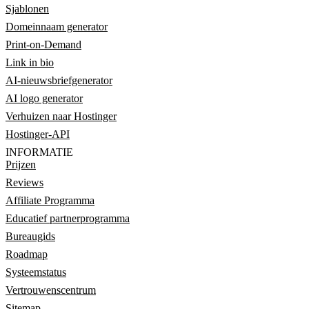
Sjablonen
Domeinnaam generator
Print-on-Demand
Link in bio
AI-nieuwsbriefgenerator
AI logo generator
Verhuizen naar Hostinger
Hostinger-API
INFORMATIE
Prijzen
Reviews
Affiliate Programma
Educatief partnerprogramma
Bureaugids
Roadmap
Systeemstatus
Vertrouwenscentrum
Sitemap