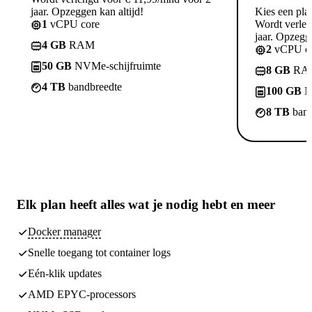
jaar. Opzeggen kan altijd!
Kies een pla
1
vCPU core
Wordt verle
jaar. Opzegge
4 GB
RAM
2
vCPU co
50 GB
NVMe-schijfruimte
8 GB
RA
4 TB
bandbreedte
100 GB
N
8 TB
band
Elk plan heeft
alles wat je nodig hebt
en meer
Docker manager
Snelle toegang tot container logs
Eén-klik updates
AMD EPYC-processors