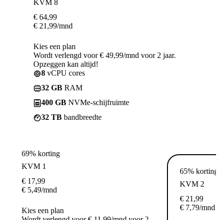
KVM 8
€
64,99
€
21,99
/mnd
Kies een plan
Wordt verlengd voor € 49,99/mnd voor 2 jaar.
Opzeggen kan altijd!
8
vCPU cores
32 GB
RAM
400 GB
NVMe-schijfruimte
32 TB
bandbreedte
69% korting
KVM 1
65% korting
€
17,99
KVM 2
€
5,49
/mnd
€
21,99
€
7,79
/mnd
Kies een plan
Wordt verlengd voor € 11,99/mnd voor 2