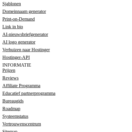
Sjablonen
Domeinnaam generator
Print-on-Demand
Link in bio
AI-nieuwsbriefgenerator
AI logo generator
Verhuizen naar Hostinger
Hostinger-API
INFORMATIE
Prijzen
Reviews
Affiliate Programma
Educatief partnerprogramma
Bureaugids
Roadmap
Systeemstatus
Vertrouwenscentrum
Sitemap