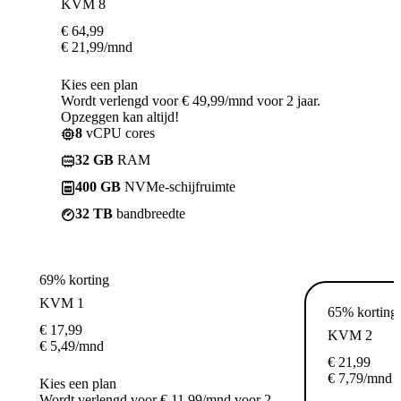
KVM 8
€
64,99
€
21,99
/mnd
Kies een plan
Wordt verlengd voor € 49,99/mnd voor 2 jaar.
Opzeggen kan altijd!
8
vCPU cores
32 GB
RAM
400 GB
NVMe-schijfruimte
32 TB
bandbreedte
69% korting
KVM 1
65% korting
€
17,99
KVM 2
€
5,49
/mnd
€
21,99
€
7,79
/mnd
Kies een plan
Wordt verlengd voor € 11,99/mnd voor 2