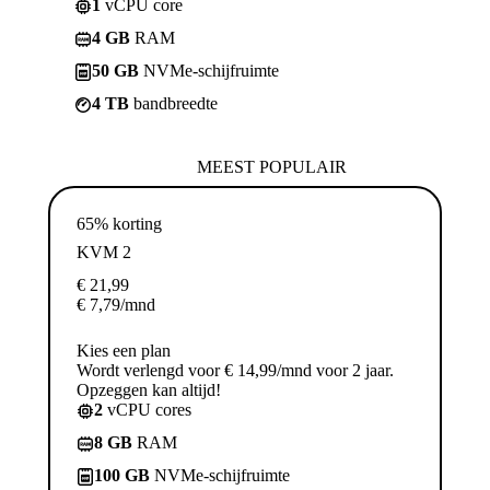
1
vCPU core
4 GB
RAM
50 GB
NVMe-schijfruimte
4 TB
bandbreedte
MEEST POPULAIR
65% korting
KVM 2
€
21,99
€
7,79
/mnd
Kies een plan
Wordt verlengd voor € 14,99/mnd voor 2 jaar.
Opzeggen kan altijd!
2
vCPU cores
8 GB
RAM
100 GB
NVMe-schijfruimte