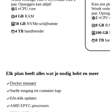
jaar. Opzeggen kan altijd!
Kies een pla
1
vCPU core
Wordt verle
jaar. Opzegge
4 GB
RAM
2
vCPU co
50 GB
NVMe-schijfruimte
8 GB
RA
4 TB
bandbreedte
100 GB
N
8 TB
band
Elk plan heeft
alles wat je nodig hebt
en meer
Docker manager
Snelle toegang tot container logs
Eén-klik updates
AMD EPYC-processors