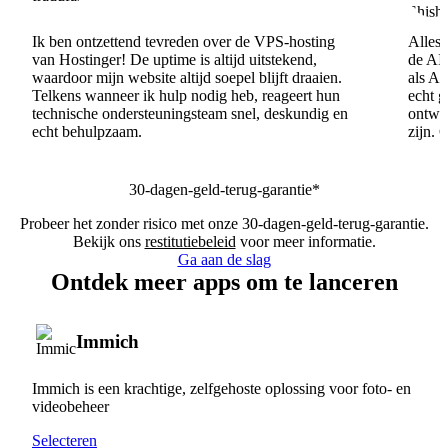
Ik ben ontzettend tevreden over de VPS-hosting
Alles 
van Hostinger! De uptime is altijd uitstekend,
de AI
waardoor mijn website altijd soepel blijft draaien.
als AI
Telkens wanneer ik hulp nodig heb, reageert hun
echt 
technische ondersteuningsteam snel, deskundig en
ontwik
echt behulpzaam.
zijn. 
30-dagen-geld-terug-garantie*
Probeer het zonder risico met onze 30-dagen-geld-terug-garantie.
Bekijk ons
restitutiebeleid
voor meer informatie.
Ga aan de slag
Ontdek meer apps om te lanceren
Immich
Immich is een krachtige, zelfgehoste oplossing voor foto- en
videobeheer
Selecteren