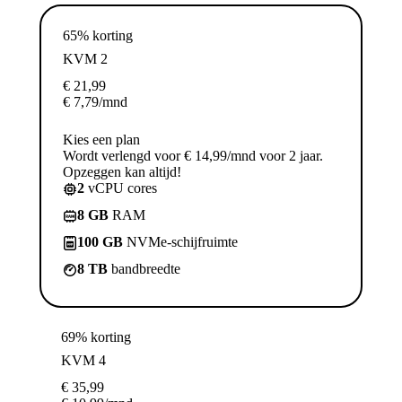
65% korting
KVM 2
€
21,99
€
7,79
/mnd
Kies een plan
Wordt verlengd voor € 14,99/mnd voor 2 jaar.
Opzeggen kan altijd!
2
vCPU cores
8 GB
RAM
100 GB
NVMe-schijfruimte
8 TB
bandbreedte
69% korting
KVM 4
€
35,99