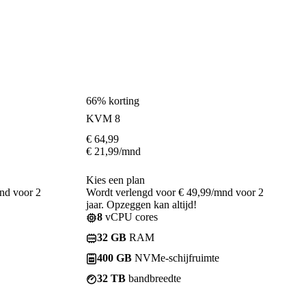
66% korting
KVM 8
€
64,99
€
21,99
/mnd
Kies een plan
nd voor 2
Wordt verlengd voor € 49,99/mnd voor 2
jaar. Opzeggen kan altijd!
8
vCPU cores
32 GB
RAM
400 GB
NVMe-schijfruimte
32 TB
bandbreedte