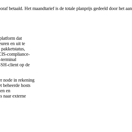
af betaald. Het maandtarief is de totale planprijs gedeeld door het aa
platform dat
uren en uit te
 pakketstatus,
CIS-compliance-
-terminal
SH-client op de
er node in rekening
et beheerde hosts
ten en
ns naar externe