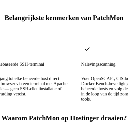
Belangrijkste kenmerken van PatchMon
ebaseerde SSH-terminal
Nalevingsscanning
gang tot elke beheerde host direct
Voer OpenSCAP-, CIS-b
 browser via een terminal met Apache
Docker Bench-beveiliging
e — geen SSH-clientinstallatie of
beheerde hosts en volg d
arding vereist.
in de loop van de tijd zon
tools.
Waarom PatchMon op Hostinger draaien?