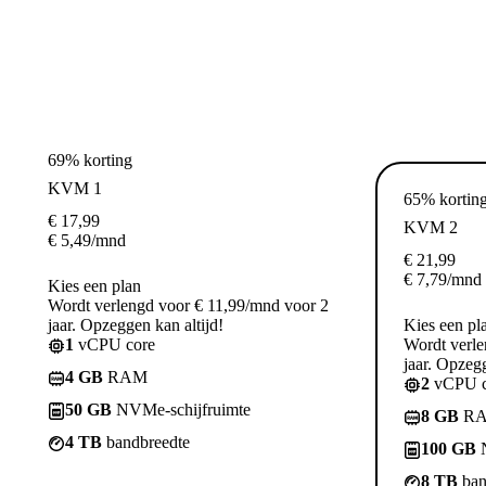
69% korting
KVM 1
65% kortin
€
17,99
KVM 2
€
5,49
/mnd
€
21,99
€
7,79
/mnd
Kies een plan
Wordt verlengd voor € 11,99/mnd voor 2
jaar. Opzeggen kan altijd!
Kies een pl
1
vCPU core
Wordt verle
jaar. Opzegg
4 GB
RAM
2
vCPU c
50 GB
NVMe-schijfruimte
8 GB
R
4 TB
bandbreedte
100 GB
N
8 TB
ban