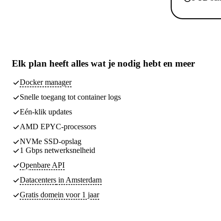
Elk plan heeft
alles wat je nodig hebt
en meer
Docker manager
Snelle toegang tot container logs
Eén-klik updates
AMD EPYC-processors
NVMe SSD-opslag
1 Gbps netwerksnelheid
Openbare API
Datacenters
in Amsterdam
Gratis domein voor 1 jaar