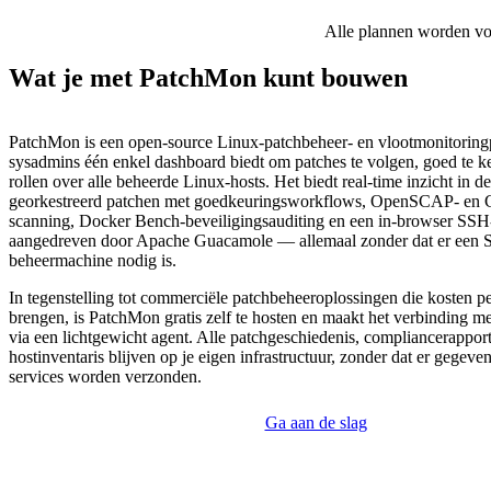
Alle plannen worden voor
Wat je met PatchMon kunt bouwen
PatchMon is een open-source Linux-patchbeheer- en vlootmonitoring
sysadmins één enkel dashboard biedt om patches te volgen, goed te ke
rollen over alle beheerde Linux-hosts. Het biedt real-time inzicht in de
georkestreerd patchen met goedkeuringsworkflows, OpenSCAP- en 
scanning, Docker Bench-beveiligingsauditing en een in-browser SSH
aangedreven door Apache Guacamole — allemaal zonder dat er een S
beheermachine nodig is.
In tegenstelling tot commerciële patchbeheeroplossingen die kosten p
brengen, is PatchMon gratis zelf te hosten en maakt het verbinding m
via een lichtgewicht agent. Alle patchgeschiedenis, compliancerappor
hostinventaris blijven op je eigen infrastructuur, zonder dat er gegeve
services worden verzonden.
Ga aan de slag