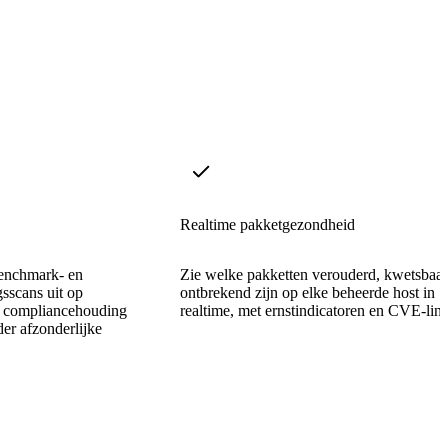
Realtime pakketgezondheid
enchmark- en
Zie welke pakketten verouderd, kwetsbaar
sscans uit op
ontbrekend zijn op elke beheerde host in
e compliancehouding
realtime, met ernstindicatoren en CVE-link
der afzonderlijke