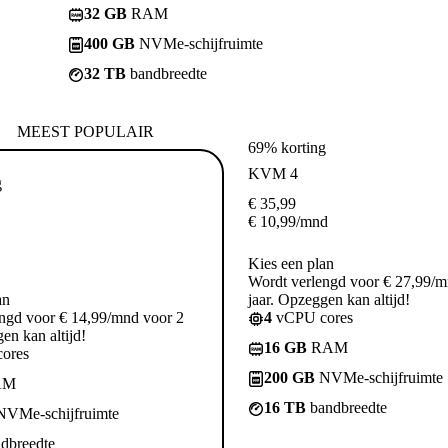
32 GB
RAM
400 GB
NVMe-schijfruimte
32 TB
bandbreedte
MEEST POPULAIR
69% korting
KVM 4
g
€
35,99
€
10,99
/mnd
Kies een plan
Wordt verlengd voor € 27,99/m
an
jaar. Opzeggen kan altijd!
ngd voor € 14,99/mnd voor 2
4
vCPU cores
en kan altijd!
16 GB
RAM
ores
200 GB
NVMe-schijfruimte
AM
16 TB
bandbreedte
VMe-schijfruimte
dbreedte