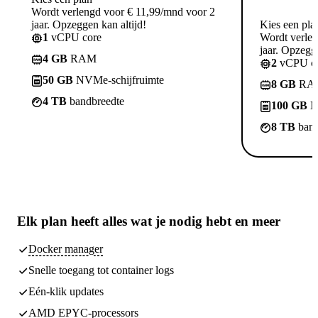
Wordt verlengd voor € 11,99/mnd voor 2
jaar. Opzeggen kan altijd!
Kies een pla
1
vCPU core
Wordt verle
jaar. Opzegge
4 GB
RAM
2
vCPU co
50 GB
NVMe-schijfruimte
8 GB
RA
4 TB
bandbreedte
100 GB
N
8 TB
band
Elk plan heeft
alles wat je nodig hebt
en meer
Docker manager
Snelle toegang tot container logs
Eén-klik updates
AMD EPYC-processors