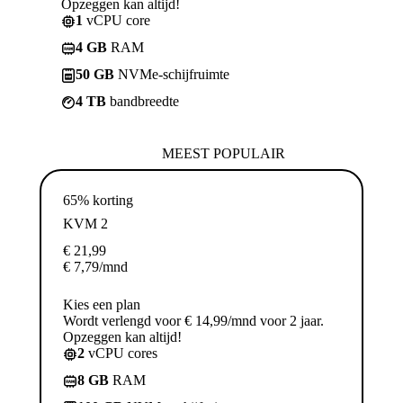
Opzeggen kan altijd!
1
vCPU core
4 GB
RAM
50 GB
NVMe-schijfruimte
4 TB
bandbreedte
MEEST POPULAIR
65% korting
KVM 2
€
21,99
€
7,79
/mnd
Kies een plan
Wordt verlengd voor € 14,99/mnd voor 2 jaar.
Opzeggen kan altijd!
2
vCPU cores
8 GB
RAM