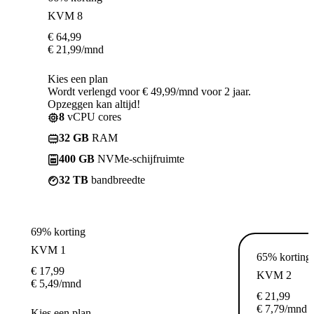
KVM 8
€
64,99
€
21,99
/mnd
Kies een plan
Wordt verlengd voor € 49,99/mnd voor 2 jaar.
Opzeggen kan altijd!
8
vCPU cores
32 GB
RAM
400 GB
NVMe-schijfruimte
32 TB
bandbreedte
69% korting
KVM 1
65% korting
€
17,99
KVM 2
€
5,49
/mnd
€
21,99
€
7,79
/mnd
Kies een plan