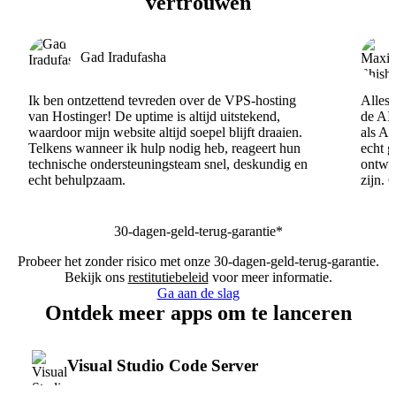
vertrouwen
Gad Iradufasha
Ik ben ontzettend tevreden over de VPS-hosting
Alles 
van Hostinger! De uptime is altijd uitstekend,
de AI
waardoor mijn website altijd soepel blijft draaien.
als AI
Telkens wanneer ik hulp nodig heb, reageert hun
echt 
technische ondersteuningsteam snel, deskundig en
ontwik
echt behulpzaam.
zijn. 
30-dagen-geld-terug-garantie*
Probeer het zonder risico met onze 30-dagen-geld-terug-garantie.
Bekijk ons
restitutiebeleid
voor meer informatie.
Ga aan de slag
Ontdek meer apps om te lanceren
Visual Studio Code Server