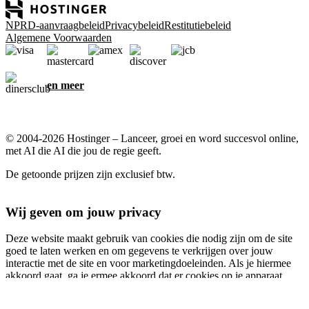
NPRD-aanvraagbeleid
Privacybeleid
Restitutiebeleid
Algemene Voorwaarden
en meer
© 2004-2026 Hostinger – Lanceer, groei en word succesvol online,
met AI die AI die jou de regie geeft.
De getoonde prijzen zijn exclusief btw.
Wij geven om jouw privacy
Deze website maakt gebruik van cookies die nodig zijn om de site
goed te laten werken en om gegevens te verkrijgen over jouw
interactie met de site en voor marketingdoeleinden. Als je hiermee
akkoord gaat, ga je ermee akkoord dat er cookies op je apparaat
worden opgeslagen voor advertentietargeting, personalisatie en
analyse, zoals beschreven in ons
Cookiebeleid
.