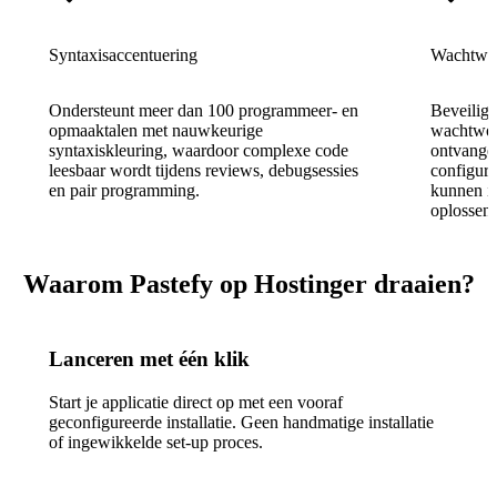
Syntaxisaccentuering
Wachtwoo
Ondersteunt meer dan 100 programmeer- en
Beveilig 
opmaaktalen met nauwkeurige
wachtwoo
syntaxiskleuring, waardoor complexe code
ontvange
leesbaar wordt tijdens reviews, debugsessies
configura
en pair programming.
kunnen in
oplossen
Waarom Pastefy op Hostinger draaien?
Lanceren met één klik
Start je applicatie direct op met een vooraf
geconfigureerde installatie. Geen handmatige installatie
of ingewikkelde set-up proces.