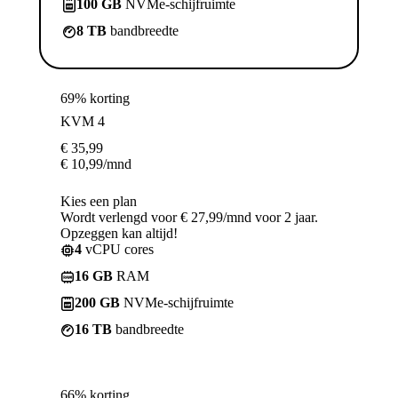
100 GB
NVMe-schijfruimte
8 TB
bandbreedte
69% korting
KVM 4
€
35,99
€
10,99
/mnd
Kies een plan
Wordt verlengd voor € 27,99/mnd voor 2 jaar.
Opzeggen kan altijd!
4
vCPU cores
16 GB
RAM
200 GB
NVMe-schijfruimte
16 TB
bandbreedte
66% korting