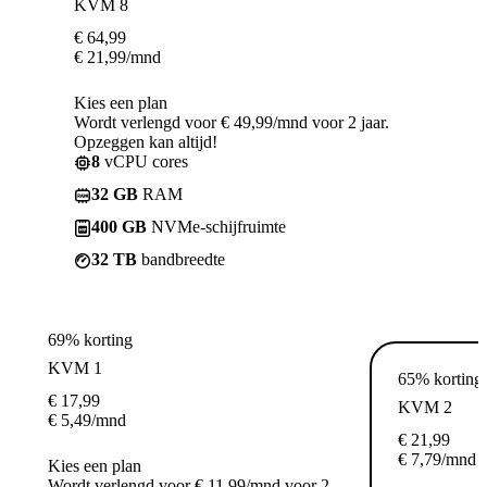
KVM 8
€
64,99
€
21,99
/mnd
Kies een plan
Wordt verlengd voor € 49,99/mnd voor 2 jaar.
Opzeggen kan altijd!
8
vCPU cores
32 GB
RAM
400 GB
NVMe-schijfruimte
32 TB
bandbreedte
69% korting
KVM 1
65% korting
€
17,99
KVM 2
€
5,49
/mnd
€
21,99
€
7,79
/mnd
Kies een plan
Wordt verlengd voor € 11,99/mnd voor 2