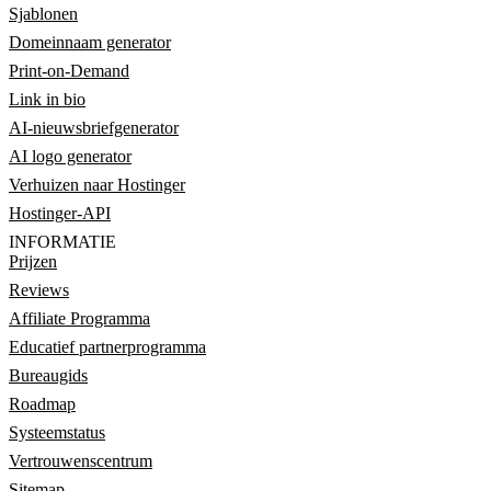
Sjablonen
Domeinnaam generator
Print-on-Demand
Link in bio
AI-nieuwsbriefgenerator
AI logo generator
Verhuizen naar Hostinger
Hostinger-API
INFORMATIE
Prijzen
Reviews
Affiliate Programma
Educatief partnerprogramma
Bureaugids
Roadmap
Systeemstatus
Vertrouwenscentrum
Sitemap