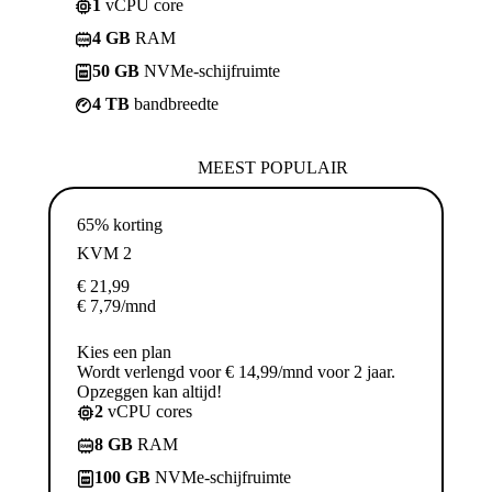
1
vCPU core
4 GB
RAM
50 GB
NVMe-schijfruimte
4 TB
bandbreedte
MEEST POPULAIR
65% korting
KVM 2
€
21,99
€
7,79
/mnd
Kies een plan
Wordt verlengd voor € 14,99/mnd voor 2 jaar.
Opzeggen kan altijd!
2
vCPU cores
8 GB
RAM
100 GB
NVMe-schijfruimte