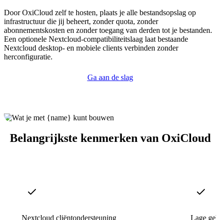
Door OxiCloud zelf te hosten, plaats je alle bestandsopslag op
infrastructuur die jij beheert, zonder quota, zonder
abonnementskosten en zonder toegang van derden tot je bestanden.
Een optionele Nextcloud-compatibiliteitslaag laat bestaande
Nextcloud desktop- en mobiele clients verbinden zonder
herconfiguratie.
Ga aan de slag
Belangrijkste kenmerken van OxiCloud
Nextcloud cliëntondersteuning
Lage geh