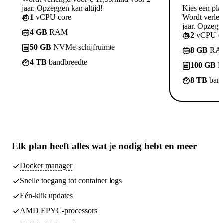
jaar. Opzeggen kan altijd!
Kies een pla
1
vCPU core
Wordt verle
jaar. Opzegge
4 GB
RAM
2
vCPU co
50 GB
NVMe-schijfruimte
8 GB
RA
4 TB
bandbreedte
100 GB
N
8 TB
band
Elk plan heeft
alles wat je nodig hebt
en meer
Docker manager
Snelle toegang tot container logs
Eén-klik updates
AMD EPYC-processors