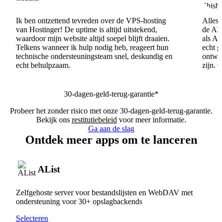
Ik ben ontzettend tevreden over de VPS-hosting
Alles 
van Hostinger! De uptime is altijd uitstekend,
de AI
waardoor mijn website altijd soepel blijft draaien.
als AI
Telkens wanneer ik hulp nodig heb, reageert hun
echt 
technische ondersteuningsteam snel, deskundig en
ontwik
echt behulpzaam.
zijn. 
30-dagen-geld-terug-garantie*
Probeer het zonder risico met onze 30-dagen-geld-terug-garantie.
Bekijk ons
restitutiebeleid
voor meer informatie.
Ga aan de slag
Ontdek meer apps om te lanceren
AList
Zelfgehoste server voor bestandslijsten en WebDAV met
ondersteuning voor 30+ opslagbackends
Selecteren