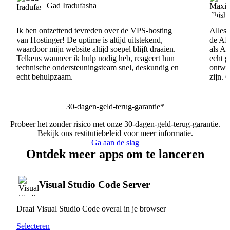
Gad Iradufasha
Ik ben ontzettend tevreden over de VPS-hosting
Alles 
van Hostinger! De uptime is altijd uitstekend,
de AI
waardoor mijn website altijd soepel blijft draaien.
als AI
Telkens wanneer ik hulp nodig heb, reageert hun
echt 
technische ondersteuningsteam snel, deskundig en
ontwik
echt behulpzaam.
zijn. 
30-dagen-geld-terug-garantie*
Probeer het zonder risico met onze 30-dagen-geld-terug-garantie.
Bekijk ons
restitutiebeleid
voor meer informatie.
Ga aan de slag
Ontdek meer apps om te lanceren
Visual Studio Code Server
Draai Visual Studio Code overal in je browser
Selecteren