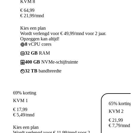
KVM 8
€
64,99
€
21,99
/mnd
Kies een plan
Wordt verlengd voor € 49,99/mnd voor 2 jaar.
Opzeggen kan altijd!
8
vCPU cores
32 GB
RAM
400 GB
NVMe-schijfruimte
32 TB
bandbreedte
69% korting
KVM 1
65% korting
€
17,99
KVM 2
€
5,49
/mnd
€
21,99
€
7,79
/mnd
Kies een plan
Wordt verlengd voor € 11,99/mnd voor 2