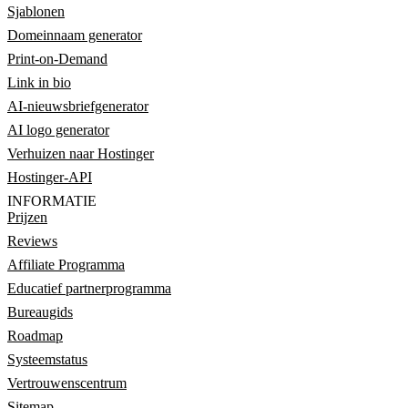
Sjablonen
Domeinnaam generator
Print-on-Demand
Link in bio
AI-nieuwsbriefgenerator
AI logo generator
Verhuizen naar Hostinger
Hostinger-API
INFORMATIE
Prijzen
Reviews
Affiliate Programma
Educatief partnerprogramma
Bureaugids
Roadmap
Systeemstatus
Vertrouwenscentrum
Sitemap