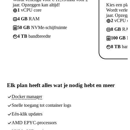
jaar. Opzeggen kan altijd!
Kies een pla
1
vCPU core
Wordt verle
jaar. Opzegge
4 GB
RAM
2
vCPU co
50 GB
NVMe-schijfruimte
8 GB
RA
4 TB
bandbreedte
100 GB
N
8 TB
band
Elk plan heeft
alles wat je nodig hebt
en meer
Docker manager
Snelle toegang tot container logs
Eén-klik updates
AMD EPYC-processors