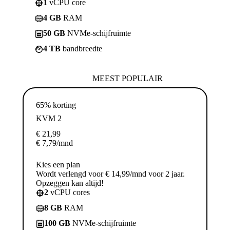
1
vCPU core
4 GB
RAM
50 GB
NVMe-schijfruimte
4 TB
bandbreedte
MEEST POPULAIR
65% korting
KVM 2
€
21,99
€
7,79
/mnd
Kies een plan
Wordt verlengd voor € 14,99/mnd voor 2 jaar.
Opzeggen kan altijd!
2
vCPU cores
8 GB
RAM
100 GB
NVMe-schijfruimte