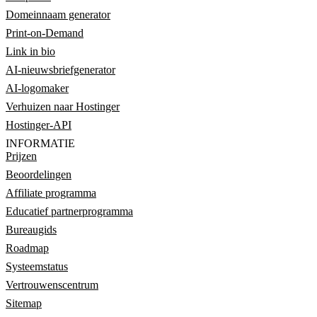
Domeinnaam generator
Print-on-Demand
Link in bio
AI-nieuwsbriefgenerator
AI-logomaker
Verhuizen naar Hostinger
Hostinger-API
INFORMATIE
Prijzen
Beoordelingen
Affiliate programma
Educatief partnerprogramma
Bureaugids
Roadmap
Systeemstatus
Vertrouwenscentrum
Sitemap