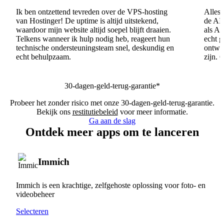
Ik ben ontzettend tevreden over de VPS-hosting
Alles 
van Hostinger! De uptime is altijd uitstekend,
de AI
waardoor mijn website altijd soepel blijft draaien.
als AI
Telkens wanneer ik hulp nodig heb, reageert hun
echt 
technische ondersteuningsteam snel, deskundig en
ontwik
echt behulpzaam.
zijn. 
30-dagen-geld-terug-garantie*
Probeer het zonder risico met onze 30-dagen-geld-terug-garantie.
Bekijk ons
restitutiebeleid
voor meer informatie.
Ga aan de slag
Ontdek meer apps om te lanceren
Immich
Immich is een krachtige, zelfgehoste oplossing voor foto- en
videobeheer
Selecteren