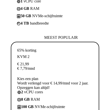
1
vCPU core
4 GB
RAM
50 GB
NVMe-schijfruimte
4 TB
bandbreedte
MEEST POPULAIR
65% korting
KVM 2
€
21,99
€
7,79
/mnd
Kies een plan
Wordt verlengd voor € 14,99/mnd voor 2 jaar.
Opzeggen kan altijd!
2
vCPU cores
8 GB
RAM
100 GB
NVMe-schijfruimte