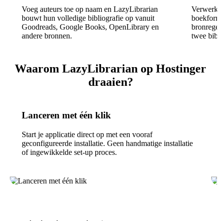
Voeg auteurs toe op naam en LazyLibrarian
Verwerkt 
bouwt hun volledige bibliografie op vanuit
boekforma
Goodreads, Google Books, OpenLibrary en
bronregel
andere bronnen.
twee bibl
Waarom LazyLibrarian op Hostinger
draaien?
Lanceren met één klik
Start je applicatie direct op met een vooraf
geconfigureerde installatie. Geen handmatige installatie
of ingewikkelde set-up proces.