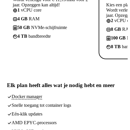
jaar. Opzeggen kan altijd!
Kies een pla
1
vCPU core
Wordt verle
jaar. Opzegge
4 GB
RAM
2
vCPU co
50 GB
NVMe-schijfruimte
8 GB
RA
4 TB
bandbreedte
100 GB
N
8 TB
band
Elk plan heeft
alles wat je nodig hebt
en meer
Docker manager
Snelle toegang tot container logs
Eén-klik updates
AMD EPYC-processors