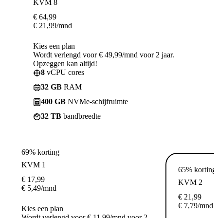
KVM 8
€
64,99
€
21,99
/mnd
Kies een plan
Wordt verlengd voor € 49,99/mnd voor 2 jaar.
Opzeggen kan altijd!
8
vCPU cores
32 GB
RAM
400 GB
NVMe-schijfruimte
32 TB
bandbreedte
69% korting
KVM 1
65% korting
€
17,99
KVM 2
€
5,49
/mnd
€
21,99
€
7,79
/mnd
Kies een plan
Wordt verlengd voor € 11,99/mnd voor 2