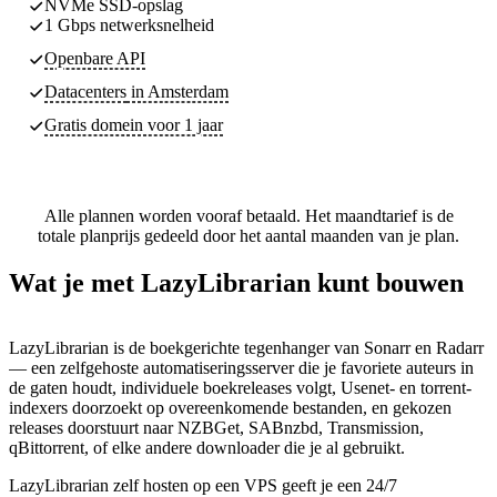
NVMe SSD-opslag
1 Gbps netwerksnelheid
Openbare API
Datacenters
in Amsterdam
Gratis domein voor 1 jaar
Alle plannen worden vooraf betaald. Het maandtarief is de
totale planprijs gedeeld door het aantal maanden van je plan.
Wat je met LazyLibrarian kunt bouwen
LazyLibrarian is de boekgerichte tegenhanger van Sonarr en Radarr
— een zelfgehoste automatiseringsserver die je favoriete auteurs in
de gaten houdt, individuele boekreleases volgt, Usenet- en torrent-
indexers doorzoekt op overeenkomende bestanden, en gekozen
releases doorstuurt naar NZBGet, SABnzbd, Transmission,
qBittorrent, of elke andere downloader die je al gebruikt.
LazyLibrarian zelf hosten op een VPS geeft je een 24/7