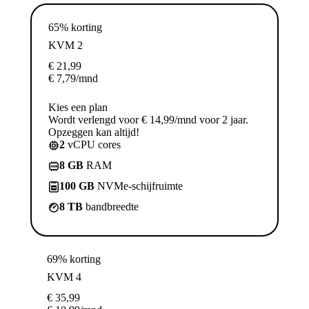
65% korting
KVM 2
€
21,99
€
7,79
/mnd
Kies een plan
Wordt verlengd voor € 14,99/mnd voor 2 jaar.
Opzeggen kan altijd!
2
vCPU cores
8 GB
RAM
100 GB
NVMe-schijfruimte
8 TB
bandbreedte
69% korting
KVM 4
€
35,99