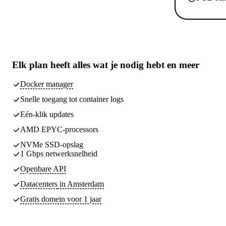
Elk plan heeft
alles wat je nodig hebt
en meer
Docker manager
Snelle toegang tot container logs
Eén-klik updates
AMD EPYC-processors
NVMe SSD-opslag
1 Gbps netwerksnelheid
Openbare API
Datacenters
in Amsterdam
Gratis domein voor 1 jaar