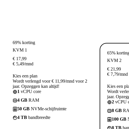
69% korting
KVM 1
65% kortin
€
17,99
KVM 2
€
5,49
/mnd
€
21,99
€
7,79
/mnd
Kies een plan
Wordt verlengd voor € 11,99/mnd voor 2
jaar. Opzeggen kan altijd!
Kies een pl
1
vCPU core
Wordt verle
jaar. Opzegg
4 GB
RAM
2
vCPU c
50 GB
NVMe-schijfruimte
8 GB
R
4 TB
bandbreedte
100 GB
N
8 TB
ban