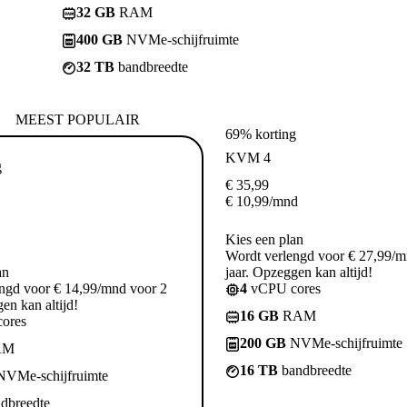
32 GB
RAM
400 GB
NVMe-schijfruimte
32 TB
bandbreedte
MEEST POPULAIR
69% korting
KVM 4
g
€
35,99
€
10,99
/mnd
Kies een plan
Wordt verlengd voor € 27,99/m
an
jaar. Opzeggen kan altijd!
ngd voor € 14,99/mnd voor 2
4
vCPU cores
en kan altijd!
16 GB
RAM
ores
200 GB
NVMe-schijfruimte
AM
16 TB
bandbreedte
VMe-schijfruimte
dbreedte