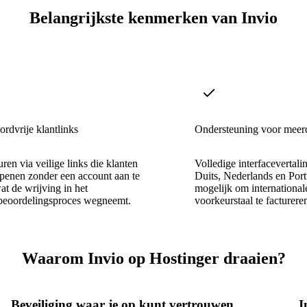
Belangrijkste kenmerken van Invio
rdvrije klantlinks
Ondersteuning voor meerd
uren via veilige links die klanten
Volledige interfacevertal
penen zonder een account aan te
Duits, Nederlands en Por
t de wrijving in het
mogelijk om international
sbeoordelingsproces wegneemt.
voorkeurstaal te facturere
Waarom Invio op Hostinger draaien?
Beveiliging waar je op kunt vertrouwen
I