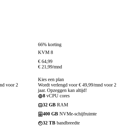
66% korting
KVM 8
€
64,99
€
21,99
/mnd
Kies een plan
nd voor 2
Wordt verlengd voor € 49,99/mnd voor 2
jaar. Opzeggen kan altijd!
8
vCPU cores
32 GB
RAM
400 GB
NVMe-schijfruimte
32 TB
bandbreedte