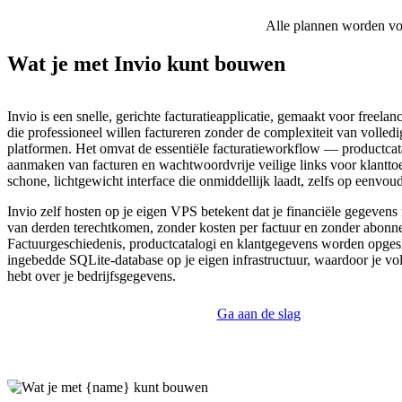
Alle plannen worden voor
Wat je met Invio kunt bouwen
Invio is een snelle, gerichte facturatieapplicatie, gemaakt voor freelan
die professioneel willen factureren zonder de complexiteit van volle
platformen. Het omvat de essentiële facturatieworkflow — productcat
aanmaken van facturen en wachtwoordvrije veilige links voor klantt
schone, lichtgewicht interface die onmiddellijk laadt, zelfs op eenvou
Invio zelf hosten op je eigen VPS betekent dat je financiële gegevens 
van derden terechtkomen, zonder kosten per factuur en zonder abonn
Factuurgeschiedenis, productcatalogi en klantgegevens worden opges
ingebedde SQLite-database op je eigen infrastructuur, waardoor je v
hebt over je bedrijfsgegevens.
Ga aan de slag