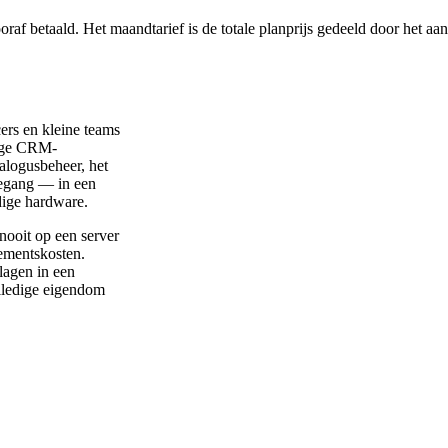
af betaald. Het maandtarief is de totale planprijs gedeeld door het aa
cers en kleine teams
dige CRM-
alogusbeheer, het
oegang — in een
dige hardware.
nooit op een server
ementskosten.
lagen in een
olledige eigendom