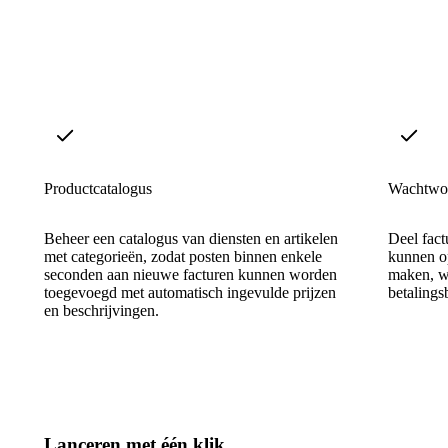
Productcatalogus
Wachtwoo
Beheer een catalogus van diensten en artikelen
Deel fact
met categorieën, zodat posten binnen enkele
kunnen o
seconden aan nieuwe facturen kunnen worden
maken, wa
toegevoegd met automatisch ingevulde prijzen
betaling
en beschrijvingen.
Lanceren met één klik