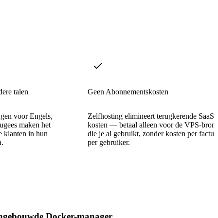
ere talen
Geen Abonnementskosten
ingen voor Engels,
Zelfhosting elimineert terugkerende SaaS-
tugees maken het
kosten — betaal alleen voor de VPS-bron
e klanten in hun
die je al gebruikt, zonder kosten per factuu
n.
per gebruiker.
ngebouwde Docker-manager