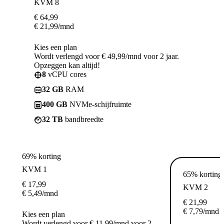
KVM 8
€
64,99
€
21,99
/mnd
Kies een plan
Wordt verlengd voor € 49,99/mnd voor 2 jaar.
Opzeggen kan altijd!
8
vCPU cores
32 GB
RAM
400 GB
NVMe-schijfruimte
32 TB
bandbreedte
69% korting
KVM 1
65% korting
€
17,99
KVM 2
€
5,49
/mnd
€
21,99
€
7,79
/mnd
Kies een plan
Wordt verlengd voor € 11,99/mnd voor 2