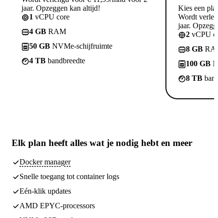
jaar. Opzeggen kan altijd!
Kies een pla
1
vCPU core
Wordt verle
jaar. Opzegge
4 GB
RAM
2
vCPU co
50 GB
NVMe-schijfruimte
8 GB
RA
4 TB
bandbreedte
100 GB
N
8 TB
band
Elk plan heeft
alles wat je nodig hebt
en meer
Docker manager
Snelle toegang tot container logs
Eén-klik updates
AMD EPYC-processors