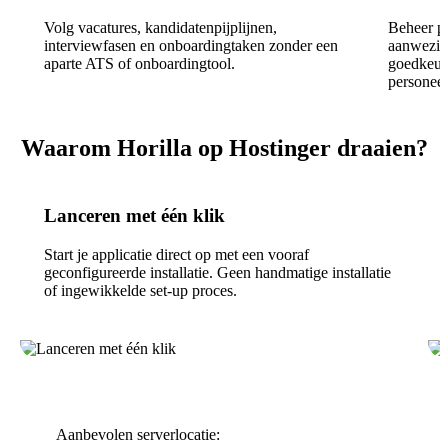
Volg vacatures, kandidatenpijplijnen,
Beheer pl
interviewfasen en onboardingtaken zonder een
aanwezigh
aparte ATS of onboardingtool.
goedkeur
personeel
Waarom Horilla op Hostinger draaien?
Lanceren met één klik
Start je applicatie direct op met een vooraf
geconfigureerde installatie. Geen handmatige installatie
of ingewikkelde set-up proces.
Aanbevolen serverlocatie: