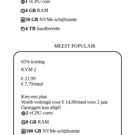
1
vCPU core
4 GB
RAM
50 GB
NVMe-schijfruimte
4 TB
bandbreedte
MEEST POPULAIR
65% korting
KVM 2
€
21,99
€
7,79
/mnd
Kies een plan
Wordt verlengd voor € 14,99/mnd voor 2 jaar.
Opzeggen kan altijd!
2
vCPU cores
8 GB
RAM
100 GB
NVMe-schijfruimte