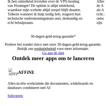
Ik ben ontzettend tevreden over de VPS-hosting
Alles 
van Hostinger! De uptime is altijd uitstekend,
de AI
waardoor mijn website altijd soepel blijft draaien.
als AI
Telkens wanneer ik hulp nodig heb, reageert hun
echt 
technische ondersteuningsteam snel, deskundig en
ontwik
echt behulpzaam.
zijn. 
30-dagen-geld-terug-garantie*
Probeer het zonder risico met onze 30-dagen-geld-terug-garantie.
Bekijk ons
restitutiebeleid
voor meer informatie.
Ga aan de slag
Ontdek meer apps om te lanceren
AFFiNE
Alles-in-één werkruimte die documenten, whiteboards en
databases combineert met AI
Selecteren