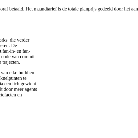
af betaald. Het maandtarief is de totale planprijs gedeeld door het aa
rks, die verder
leren. De
 fan-in- en fan-
e code van commit
 trajecten.
 van elke build en
 knelpunten te
ia een lichtgewicht
alt door meer agents
rtefacten en