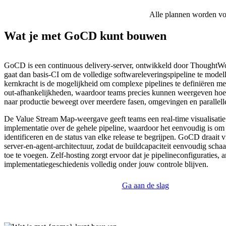
Alle plannen worden voor
Wat je met GoCD kunt bouwen
GoCD is een continuous delivery-server, ontwikkeld door ThoughtWo
gaat dan basis-CI om de volledige softwareleveringspipeline te model
kernkracht is de mogelijkheid om complexe pipelines te definiëren met
out-afhankelijkheden, waardoor teams precies kunnen weergeven ho
naar productie beweegt over meerdere fasen, omgevingen en parallelle
De Value Stream Map-weergave geeft teams een real-time visualisatie
implementatie over de gehele pipeline, waardoor het eenvoudig is om
identificeren en de status van elke release te begrijpen. GoCD draait v
server-en-agent-architectuur, zodat de buildcapaciteit eenvoudig scha
toe te voegen. Zelf-hosting zorgt ervoor dat je pipelineconfiguraties, a
implementatiegeschiedenis volledig onder jouw controle blijven.
Ga aan de slag