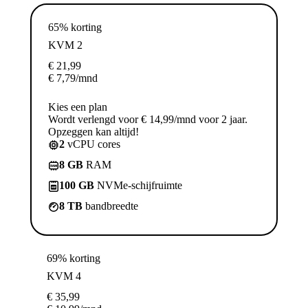
65% korting
KVM 2
€
21,99
€
7,79
/mnd
Kies een plan
Wordt verlengd voor € 14,99/mnd voor 2 jaar.
Opzeggen kan altijd!
2
vCPU cores
8 GB
RAM
100 GB
NVMe-schijfruimte
8 TB
bandbreedte
69% korting
KVM 4
€
35,99