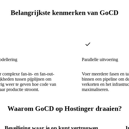
Belangrijkste kenmerken van GoCD
odellering
Parallelle uitvoering
 complexe fan-in- en fan-out-
Voer meerdere fasen en tak
jkheden tussen pijplijnen om
binnen een pipeline om d
ig weer te geven hoe code van
verkorten en het infrastru
ar productie stroomt.
maximaliseren.
Waarom GoCD op Hostinger draaien?
Beveiliging waar je op kunt vertrouwen
I