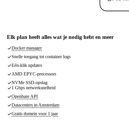
Elk plan heeft
alles wat je nodig hebt
en meer
Docker manager
Snelle toegang tot container logs
Eén-klik updates
AMD EPYC-processors
NVMe SSD-opslag
1 Gbps netwerksnelheid
Openbare API
Datacenters
in Amsterdam
Gratis domein voor 1 jaar