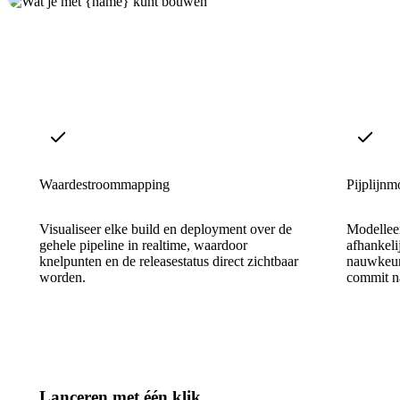
Waardestroommapping
Pijplijnm
Visualiseer elke build en deployment over de
Modelleer
gehele pipeline in realtime, waardoor
afhankeli
knelpunten en de releasestatus direct zichtbaar
nauwkeur
worden.
commit na
Lanceren met één klik