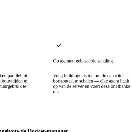
Op agenten gebaseerde schaling
en parallel uit
Voeg build-agents toe om de capaciteit
e bouwtijden te
horizontaal te schalen — elke agent haalt 
ctuurgebruik te
op van de server en voert deze onafhankel
uit.
ngebouwde Docker-manager