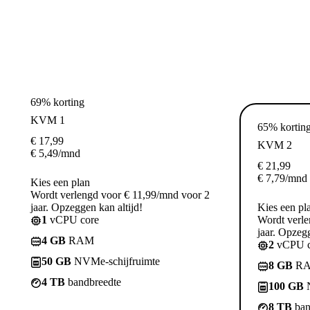
69% korting
KVM 1
65% kortin
€
17,99
KVM 2
€
5,49
/mnd
€
21,99
€
7,79
/mnd
Kies een plan
Wordt verlengd voor € 11,99/mnd voor 2
jaar. Opzeggen kan altijd!
Kies een pl
1
vCPU core
Wordt verle
jaar. Opzegg
4 GB
RAM
2
vCPU c
50 GB
NVMe-schijfruimte
8 GB
R
4 TB
bandbreedte
100 GB
N
8 TB
ban