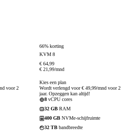
66% korting
KVM 8
€
64,99
€
21,99
/mnd
Kies een plan
nd voor 2
Wordt verlengd voor € 49,99/mnd voor 2
jaar. Opzeggen kan altijd!
8
vCPU cores
32 GB
RAM
400 GB
NVMe-schijfruimte
32 TB
bandbreedte