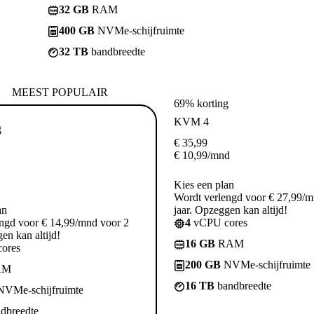
32 GB
RAM
400 GB
NVMe-schijfruimte
32 TB
bandbreedte
MEEST POPULAIR
69% korting
KVM 4
g
€
35,99
€
10,99
/mnd
Kies een plan
Wordt verlengd voor € 27,99/m
an
jaar. Opzeggen kan altijd!
ngd voor € 14,99/mnd voor 2
4
vCPU cores
en kan altijd!
16 GB
RAM
ores
200 GB
NVMe-schijfruimte
AM
16 TB
bandbreedte
VMe-schijfruimte
dbreedte