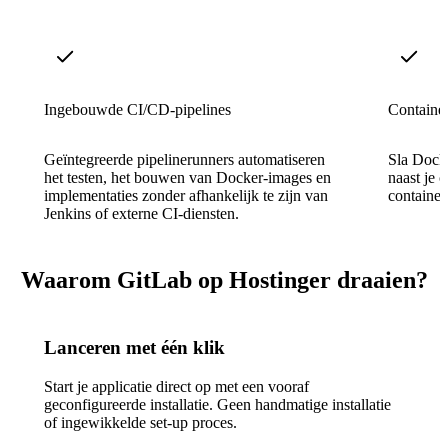
Ingebouwde CI/CD-pipelines
Container
Geïntegreerde pipelinerunners automatiseren
Sla Docke
het testen, het bouwen van Docker-images en
naast je 
implementaties zonder afhankelijk te zijn van
containerr
Jenkins of externe CI-diensten.
Waarom GitLab op Hostinger draaien?
Lanceren met één klik
Start je applicatie direct op met een vooraf
geconfigureerde installatie. Geen handmatige installatie
of ingewikkelde set-up proces.