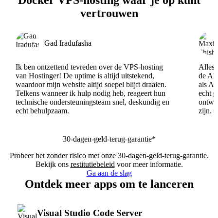
vertrouwen
Gad Iradufasha
Ik ben ontzettend tevreden over de VPS-hosting
Alles 
van Hostinger! De uptime is altijd uitstekend,
de AI
waardoor mijn website altijd soepel blijft draaien.
als AI
Telkens wanneer ik hulp nodig heb, reageert hun
echt 
technische ondersteuningsteam snel, deskundig en
ontwik
echt behulpzaam.
zijn. 
30-dagen-geld-terug-garantie*
Probeer het zonder risico met onze 30-dagen-geld-terug-garantie.
Bekijk ons
restitutiebeleid
voor meer informatie.
Ga aan de slag
Ontdek meer apps om te lanceren
Visual Studio Code Server