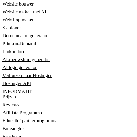
Website bouwer
Website maken met AI
Webshop maken
Sjablonen
Domeinnaam generator
Print-on-Demand
Link in bio
AI-nieuwsbriefgenerator
AI logo generator
Verhuizen naar Hostinger
Hostinger-API
INFORMATIE
Prijzen
Reviews
Affiliate Programma
Educatief partnerprogramma
Bureaugids
Roadmap