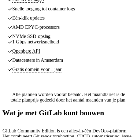
Snelle toegang tot container logs
Eén-klik updates
AMD EPYC-processors
NVMe SSD-opslag
1 Gbps netwerksnelheid
Openbare API
Datacenters
in Amsterdam
Gratis domein voor 1 jaar
Alle plannen worden vooraf betaald. Het maandtarief is de
totale planprijs gedeeld door het aantal maanden van je plan.
Wat je met GitLab kunt bouwen
GitLab Community Edition is een alles-in-één DevOps-platform.
Het combineert Git-repositoryhosting, CI/CD-automatisering, issue