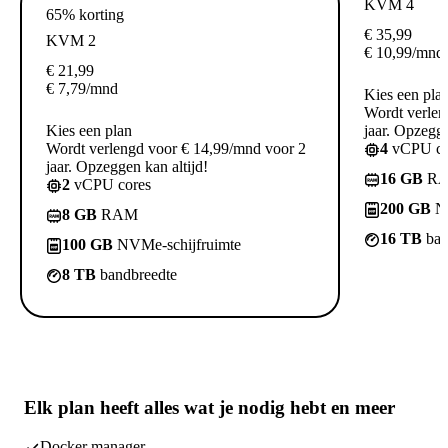
KVM 4
65% korting
€
35,99
KVM 2
€
10,99
/mnd
€
21,99
€
7,79
/mnd
Kies een pla
Wordt verlen
Kies een plan
jaar. Opzegge
Wordt verlengd voor € 14,99/mnd voor 2
4
vCPU co
jaar. Opzeggen kan altijd!
16 GB
R
2
vCPU cores
200 GB
NV
8 GB
RAM
16 TB
ban
100 GB
NVMe-schijfruimte
8 TB
bandbreedte
Elk plan heeft
alles wat je nodig hebt
en meer
Docker manager