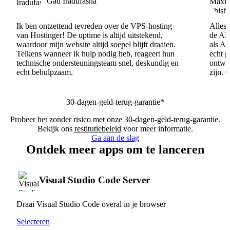
Gad Iradufasha
Ik ben ontzettend tevreden over de VPS-hosting
Alles 
van Hostinger! De uptime is altijd uitstekend,
de AI
waardoor mijn website altijd soepel blijft draaien.
als AI
Telkens wanneer ik hulp nodig heb, reageert hun
echt 
technische ondersteuningsteam snel, deskundig en
ontwik
echt behulpzaam.
zijn. 
30-dagen-geld-terug-garantie*
Probeer het zonder risico met onze 30-dagen-geld-terug-garantie.
Bekijk ons
restitutiebeleid
voor meer informatie.
Ga aan de slag
Ontdek meer apps om te lanceren
Visual Studio Code Server
Draai Visual Studio Code overal in je browser
Selecteren