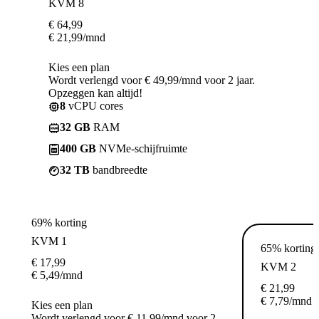
KVM 8
€
64,99
€
21,99
/mnd
Kies een plan
Wordt verlengd voor € 49,99/mnd voor 2 jaar.
Opzeggen kan altijd!
8
vCPU cores
32 GB
RAM
400 GB
NVMe-schijfruimte
32 TB
bandbreedte
69% korting
KVM 1
65% korting
€
17,99
KVM 2
€
5,49
/mnd
€
21,99
€
7,79
/mnd
Kies een plan
Wordt verlengd voor € 11,99/mnd voor 2