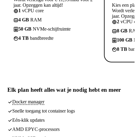
jaar. Opzeggen kan altijd!
Kies een pla
1
vCPU core
Wordt verle
jaar. Opzegge
4 GB
RAM
2
vCPU co
50 GB
NVMe-schijfruimte
8 GB
RA
4 TB
bandbreedte
100 GB
N
8 TB
band
Elk plan heeft
alles wat je nodig hebt
en meer
Docker manager
Snelle toegang tot container logs
Eén-klik updates
AMD EPYC-processors