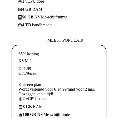
1
vCPU core
4 GB
RAM
50 GB
NVMe-schijfruimte
4 TB
bandbreedte
MEEST POPULAIR
65% korting
KVM 2
€
21,99
€
7,79
/mnd
Kies een plan
Wordt verlengd voor € 14,99/mnd voor 2 jaar.
Opzeggen kan altijd!
2
vCPU cores
8 GB
RAM
100 GB
NVMe-schijfruimte