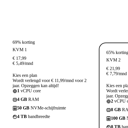
69% korting
KVM 1
65% kortin
€
17,99
KVM 2
€
5,49
/mnd
€
21,99
€
7,79
/mnd
Kies een plan
Wordt verlengd voor € 11,99/mnd voor 2
jaar. Opzeggen kan altijd!
Kies een pl
1
vCPU core
Wordt verle
jaar. Opzegg
4 GB
RAM
2
vCPU c
50 GB
NVMe-schijfruimte
8 GB
R
4 TB
bandbreedte
100 GB
N
8 TB
ban