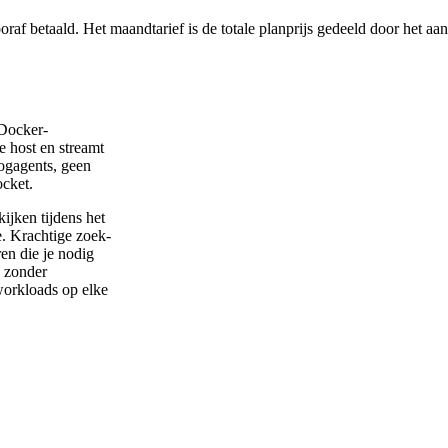
af betaald. Het maandtarief is de totale planprijs gedeeld door het aa
 Docker-
e host en streamt
ogagents, geen
ocket.
ijken tijdens het
e. Krachtige zoek-
ren die je nodig
n zonder
workloads op elke