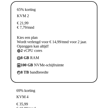
65% korting
KVM 2
€
21,99
€
7,79
/mnd
Kies een plan
Wordt verlengd voor € 14,99/mnd voor 2 jaar.
Opzeggen kan altijd!
2
vCPU cores
8 GB
RAM
100 GB
NVMe-schijfruimte
8 TB
bandbreedte
69% korting
KVM 4
€
35,99