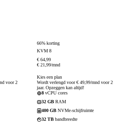
66% korting
KVM 8
€
64,99
€
21,99
/mnd
Kies een plan
nd voor 2
Wordt verlengd voor € 49,99/mnd voor 2
jaar. Opzeggen kan altijd!
8
vCPU cores
32 GB
RAM
400 GB
NVMe-schijfruimte
32 TB
bandbreedte