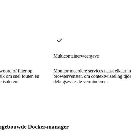
Multicontainerweergave
woord of filter op
Monitor meerdere services naast elkaar in 
eik om snel fouten en
browservenster, om contextwisseling tijde
e isoleren.
debugsessies te verminderen.
ngebouwde Docker-manager