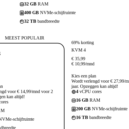
32 GB
RAM
400 GB
NVMe-schijfruimte
32 TB
bandbreedte
MEEST POPULAIR
69% korting
KVM 4
g
€
35,99
€
10,99
/mnd
Kies een plan
Wordt verlengd voor € 27,99/m
an
jaar. Opzeggen kan altijd!
ngd voor € 14,99/mnd voor 2
4
vCPU cores
en kan altijd!
16 GB
RAM
ores
200 GB
NVMe-schijfruimte
AM
16 TB
bandbreedte
VMe-schijfruimte
dbreedte