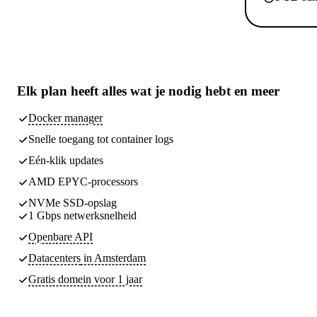
Elk plan heeft
alles wat je nodig hebt
en meer
Docker manager
Snelle toegang tot container logs
Eén-klik updates
AMD EPYC-processors
NVMe SSD-opslag
1 Gbps netwerksnelheid
Openbare API
Datacenters
in Amsterdam
Gratis domein voor 1 jaar