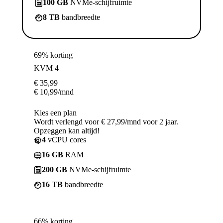
100 GB
NVMe-schijfruimte
8 TB
bandbreedte
69% korting
KVM 4
€
35,99
€
10,99
/mnd
Kies een plan
Wordt verlengd voor € 27,99/mnd voor 2 jaar.
Opzeggen kan altijd!
4
vCPU cores
16 GB
RAM
200 GB
NVMe-schijfruimte
16 TB
bandbreedte
66% korting