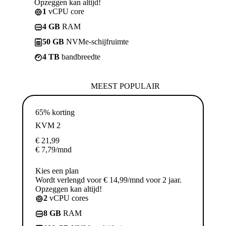
Opzeggen kan altijd!
1
vCPU core
4 GB
RAM
50 GB
NVMe-schijfruimte
4 TB
bandbreedte
MEEST POPULAIR
65% korting
KVM 2
€
21,99
€
7,79
/mnd
Kies een plan
Wordt verlengd voor € 14,99/mnd voor 2 jaar.
Opzeggen kan altijd!
2
vCPU cores
8 GB
RAM