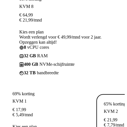
KVM 8
€
64,99
€
21,99
/mnd
Kies een plan
Wordt verlengd voor € 49,99/mnd voor 2 jaar.
Opzeggen kan altijd!
8
vCPU cores
32 GB
RAM
400 GB
NVMe-schijfruimte
32 TB
bandbreedte
69% korting
KVM 1
65% korting
€
17,99
KVM 2
€
5,49
/mnd
€
21,99
€
7,79
/mnd
Kies een plan