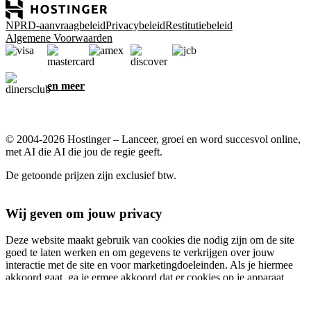
NPRD-aanvraagbeleid
Privacybeleid
Restitutiebeleid
Algemene Voorwaarden
en meer
© 2004-2026 Hostinger – Lanceer, groei en word succesvol online,
met AI die AI die jou de regie geeft.
De getoonde prijzen zijn exclusief btw.
Wij geven om jouw privacy
Deze website maakt gebruik van cookies die nodig zijn om de site
goed te laten werken en om gegevens te verkrijgen over jouw
interactie met de site en voor marketingdoeleinden. Als je hiermee
akkoord gaat, ga je ermee akkoord dat er cookies op je apparaat
worden opgeslagen voor advertentietargeting, personalisatie en
analyse, zoals beschreven in ons
Cookiebeleid
.