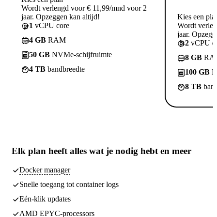
Wordt verlengd voor € 11,99/mnd voor 2
jaar. Opzeggen kan altijd!
Kies een pla
1
vCPU core
Wordt verle
jaar. Opzegge
4 GB
RAM
2
vCPU co
50 GB
NVMe-schijfruimte
8 GB
RA
4 TB
bandbreedte
100 GB
N
8 TB
band
Elk plan heeft
alles wat je nodig hebt
en meer
Docker manager
Snelle toegang tot container logs
Eén-klik updates
AMD EPYC-processors