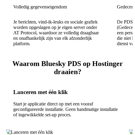
Volledig gegevenseigendom
Gedecentr
Je berichten, vind-ik-leuks en sociale grafiek
De PDS b
worden opgeslagen op je eigen server onder
(Gedecent
AT Protocol, waardoor ze volledig draagbaar
een persis
en onafhankelijk zijn van elk afzonderlijk
die niet 
platform.
dienst va
Waarom Bluesky PDS op Hostinger
draaien?
Lanceren met één klik
Start je applicatie direct op met een vooraf
geconfigureerde installatie. Geen handmatige installatie
of ingewikkelde set-up proces.