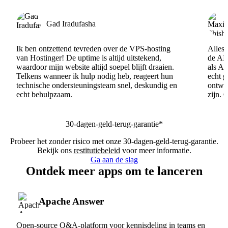
Gad Iradufasha
Ik ben ontzettend tevreden over de VPS-hosting
Alles 
van Hostinger! De uptime is altijd uitstekend,
de AI
waardoor mijn website altijd soepel blijft draaien.
als AI
Telkens wanneer ik hulp nodig heb, reageert hun
echt 
technische ondersteuningsteam snel, deskundig en
ontwik
echt behulpzaam.
zijn. 
30-dagen-geld-terug-garantie*
Probeer het zonder risico met onze 30-dagen-geld-terug-garantie.
Bekijk ons
restitutiebeleid
voor meer informatie.
Ga aan de slag
Ontdek meer apps om te lanceren
Apache Answer
Open-source Q&A-platform voor kennisdeling in teams en