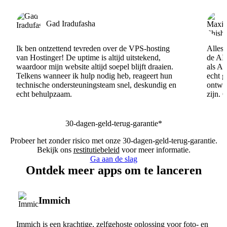
Gad Iradufasha
Ik ben ontzettend tevreden over de VPS-hosting
Alles 
van Hostinger! De uptime is altijd uitstekend,
de AI
waardoor mijn website altijd soepel blijft draaien.
als AI
Telkens wanneer ik hulp nodig heb, reageert hun
echt 
technische ondersteuningsteam snel, deskundig en
ontwik
echt behulpzaam.
zijn. 
30-dagen-geld-terug-garantie*
Probeer het zonder risico met onze 30-dagen-geld-terug-garantie.
Bekijk ons
restitutiebeleid
voor meer informatie.
Ga aan de slag
Ontdek meer apps om te lanceren
Immich
Immich is een krachtige, zelfgehoste oplossing voor foto- en