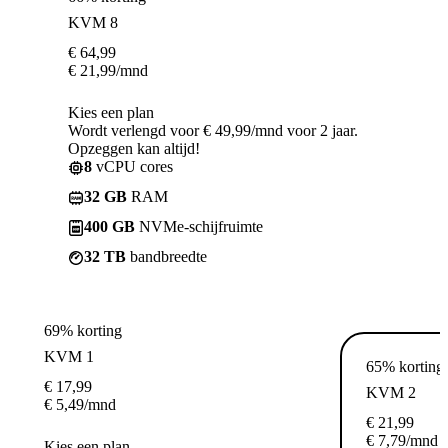
KVM 8
€
64,99
€
21,99
/mnd
Kies een plan
Wordt verlengd voor € 49,99/mnd voor 2 jaar.
Opzeggen kan altijd!
8
vCPU cores
32 GB
RAM
400 GB
NVMe-schijfruimte
32 TB
bandbreedte
69% korting
KVM 1
65% korting
€
17,99
KVM 2
€
5,49
/mnd
€
21,99
€
7,79
/mnd
Kies een plan