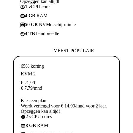
Opzeggen kan altijd!
1
vCPU core
4 GB
RAM
50 GB
NVMe-schijfruimte
4 TB
bandbreedte
MEEST POPULAIR
65% korting
KVM 2
€
21,99
€
7,79
/mnd
Kies een plan
Wordt verlengd voor € 14,99/mnd voor 2 jaar.
Opzeggen kan altijd!
2
vCPU cores
8 GB
RAM