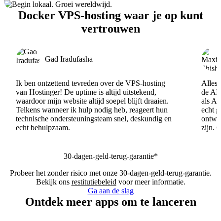
Docker VPS-hosting waar je op kunt
vertrouwen
Gad Iradufasha
Ik ben ontzettend tevreden over de VPS-hosting
Alles 
van Hostinger! De uptime is altijd uitstekend,
de AI
waardoor mijn website altijd soepel blijft draaien.
als AI
Telkens wanneer ik hulp nodig heb, reageert hun
echt 
technische ondersteuningsteam snel, deskundig en
ontwik
echt behulpzaam.
zijn. 
30-dagen-geld-terug-garantie*
Probeer het zonder risico met onze 30-dagen-geld-terug-garantie.
Bekijk ons
restitutiebeleid
voor meer informatie.
Ga aan de slag
Ontdek meer apps om te lanceren