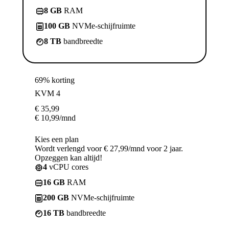
8 GB
RAM
100 GB
NVMe-schijfruimte
8 TB
bandbreedte
69% korting
KVM 4
€
35,99
€
10,99
/mnd
Kies een plan
Wordt verlengd voor € 27,99/mnd voor 2 jaar.
Opzeggen kan altijd!
4
vCPU cores
16 GB
RAM
200 GB
NVMe-schijfruimte
16 TB
bandbreedte