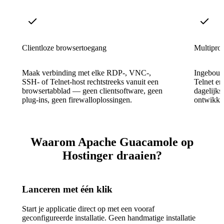
Clientloze browsertoegang
Multipro
Maak verbinding met elke RDP-, VNC-,
Ingebouw
SSH- of Telnet-host rechtstreeks vanuit een
Telnet e
browsertabblad — geen clientsoftware, geen
dagelijks
plug-ins, geen firewalloplossingen.
ontwikkel
Waarom Apache Guacamole op
Hostinger draaien?
Lanceren met één klik
Start je applicatie direct op met een vooraf
geconfigureerde installatie. Geen handmatige installatie