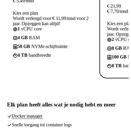
€
5,49
/mnd
€
21,99
€
7,79
/mnd
Kies een plan
Wordt verlengd voor € 11,99/mnd voor 2
jaar. Opzeggen kan altijd!
Kies een pla
1
vCPU core
Wordt verle
jaar. Opzegge
4 GB
RAM
2
vCPU co
50 GB
NVMe-schijfruimte
8 GB
RA
4 TB
bandbreedte
100 GB
N
8 TB
band
Elk plan heeft
alles wat je nodig hebt
en meer
Docker manager
Snelle toegang tot container logs