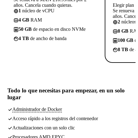
años. Cancela cuando quieras.
Elegir plan
1
núcleo de vCPU
Se renueva 
años. Cancel
4 GB
RAM
2
núcleos
50 GB
de espacio en disco NVMe
8 GB
RA
4 TB
de ancho de banda
100 GB
de
8 TB
de a
Todo lo que necesitas
para empezar, en un solo
lugar
Administrador de Docker
Acceso rápido a los registros del contenedor
Actualizaciones con un solo clic
Procesadores AMD EPYC