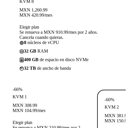
KVM 8
MXN
1,260.99
MXN
420.99
/mes
Elegir plan
Se renueva a MXN 910.99/mes por 2 años.
Cancela cuando quieras.
8
núcleos de vCPU
32 GB
RAM
400 GB
de espacio en disco NVMe
32 TB
de ancho de banda
-66%
KVM 1
-60%
MXN
308.99
KVM 2
MXN
104.99
/mes
MXN
381.9
MXN
150.9
Elegir plan
Se renueva a MXN 210.99/mes por 2