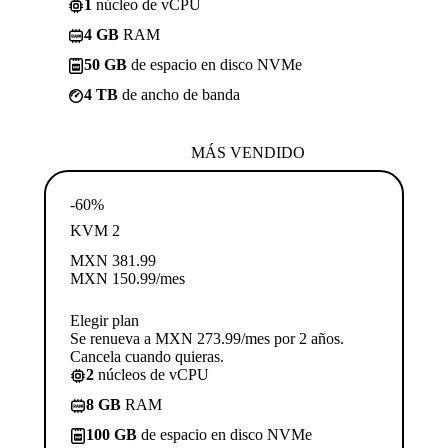
1
núcleo de vCPU
4 GB
RAM
50 GB
de espacio en disco NVMe
4 TB
de ancho de banda
MÁS VENDIDO
-60%
KVM 2
MXN
381.99
MXN
150.99
/mes
Elegir plan
Se renueva a MXN 273.99/mes por 2 años.
Cancela cuando quieras.
2
núcleos de vCPU
8 GB
RAM
100 GB
de espacio en disco NVMe