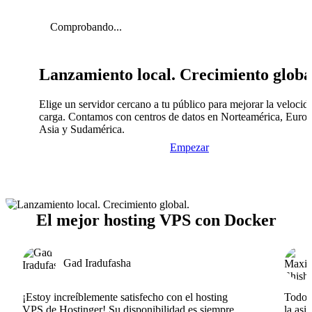
Comprobando...
Lanzamiento local. Crecimiento globa
Elige un servidor cercano a tu público para mejorar la velocid
carga. Contamos con centros de datos en Norteamérica, Europ
Asia y Sudamérica.
Empezar
El mejor hosting VPS con Docker
Gad Iradufasha
¡Estoy increíblemente satisfecho con el hosting
Todo v
VPS de Hostinger! Su disponibilidad es siempre
la asi