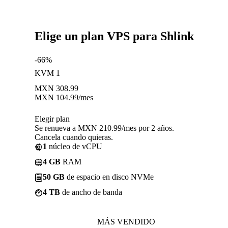
Elige un plan VPS para Shlink
-66%
KVM 1
MXN
308.99
MXN
104.99
/mes
Elegir plan
Se renueva a MXN 210.99/mes por 2 años.
Cancela cuando quieras.
1
núcleo de vCPU
4 GB
RAM
50 GB
de espacio en disco NVMe
4 TB
de ancho de banda
MÁS VENDIDO