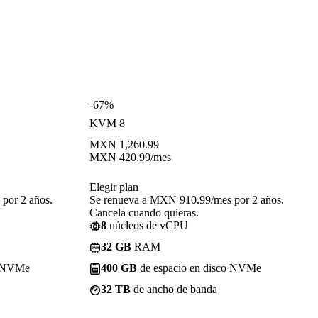
-67%
KVM 8
MXN
1,260.99
MXN
420.99
/mes
Elegir plan
por 2 años.
Se renueva a MXN 910.99/mes por 2 años.
Cancela cuando quieras.
8
núcleos de vCPU
32 GB
RAM
o NVMe
400 GB
de espacio en disco NVMe
32 TB
de ancho de banda