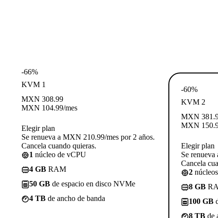
-66%
KVM 1
-60%
MXN
308.99
KVM 2
MXN
104.99
/mes
MXN
381.
MXN
150.
Elegir plan
Se renueva a MXN 210.99/mes por 2 años.
Cancela cuando quieras.
Elegir plan
1
núcleo de vCPU
Se renueva
Cancela cua
4 GB
RAM
2
núcleo
50 GB
de espacio en disco NVMe
8 GB
R
4 TB
de ancho de banda
100 GB
d
8 TB
de 