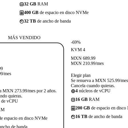
32 GB
RAM
400 GB
de espacio en disco NVMe
32 TB
de ancho de banda
MÁS VENDIDO
-69%
KVM 4
MXN
689.99
MXN
210.99
/mes
99
99
/mes
Elegir plan
Se renueva a MXN 525.99/mes 
Cancela cuando quieras.
 a MXN 273.99/mes por 2 años.
4
núcleos de vCPU
ndo quieras.
16 GB
RAM
s de vCPU
200 GB
de espacio en disc
AM
16 TB
de ancho de banda
e espacio en disco NVMe
ancho de banda