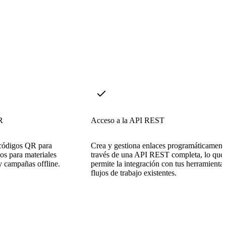
R
Acceso a la API REST
códigos QR para
Crea y gestiona enlaces programáticament
tos para materiales
través de una API REST completa, lo que
y campañas offline.
permite la integración con tus herramienta
flujos de trabajo existentes.