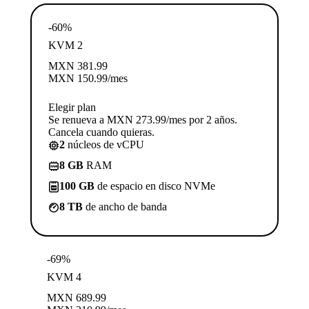
-60%
KVM 2
MXN
381.99
MXN
150.99
/mes
Elegir plan
Se renueva a MXN 273.99/mes por 2 años.
Cancela cuando quieras.
2
núcleos de vCPU
8 GB
RAM
100 GB
de espacio en disco NVMe
8 TB
de ancho de banda
-69%
KVM 4
MXN
689.99