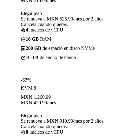
MXN
210.99
/mes
Elegir plan
Se renueva a MXN 525.99/mes por 2 años.
Cancela cuando quieras.
4
núcleos de vCPU
16 GB
RAM
200 GB
de espacio en disco NVMe
16 TB
de ancho de banda
-67%
KVM 8
MXN
1,260.99
MXN
420.99
/mes
Elegir plan
Se renueva a MXN 910.99/mes por 2 años.
Cancela cuando quieras.
8
núcleos de vCPU