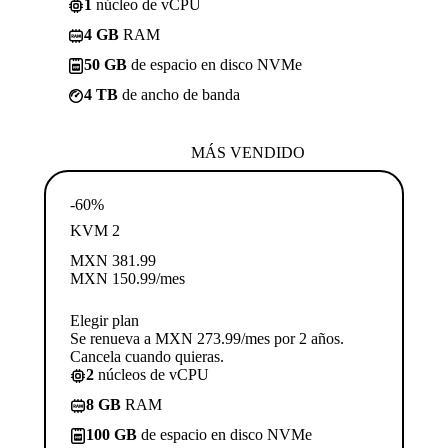
1
núcleo de vCPU
4 GB
RAM
50 GB
de espacio en disco NVMe
4 TB
de ancho de banda
MÁS VENDIDO
-60%
KVM 2
MXN
381.99
MXN
150.99
/mes
Elegir plan
Se renueva a MXN 273.99/mes por 2 años.
Cancela cuando quieras.
2
núcleos de vCPU
8 GB
RAM
100 GB
de espacio en disco NVMe