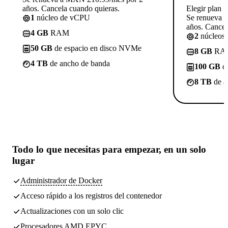
años. Cancela cuando quieras.
Elegir plan
1
núcleo de vCPU
Se renueva 
años. Cancel
4 GB
RAM
2
núcleos
50 GB
de espacio en disco NVMe
8 GB
RA
4 TB
de ancho de banda
100 GB
de
8 TB
de a
Todo lo que necesitas
para empezar, en un solo
lugar
Administrador de Docker
Acceso rápido a los registros del contenedor
Actualizaciones con un solo clic
Procesadores AMD EPYC