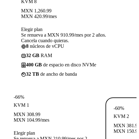
KVM 8
MXN
1,260.99
MXN
420.99
/mes
Elegir plan
Se renueva a MXN 910.99/mes por 2 años.
Cancela cuando quieras.
8
núcleos de vCPU
32 GB
RAM
400 GB
de espacio en disco NVMe
32 TB
de ancho de banda
-66%
KVM 1
-60%
MXN
308.99
KVM 2
MXN
104.99
/mes
MXN
381.9
MXN
150.9
Elegir plan
Se renueva a MXN 210.99/mes por 2