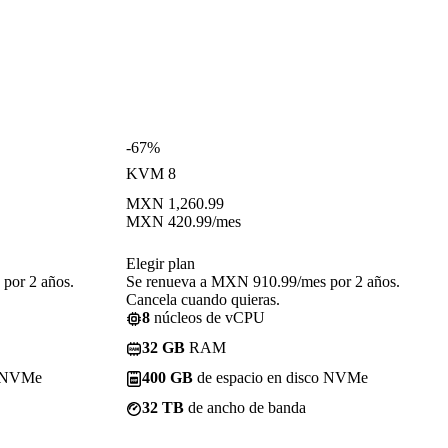
-67%
KVM 8
MXN
1,260.99
MXN
420.99
/mes
Elegir plan
por 2 años.
Se renueva a MXN 910.99/mes por 2 años.
Cancela cuando quieras.
8
núcleos de vCPU
32 GB
RAM
o NVMe
400 GB
de espacio en disco NVMe
32 TB
de ancho de banda