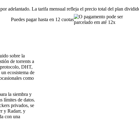
or adelantado. La tarifa mensual refleja el precio total del plan dividi
Puedes pagar hasta en 12 cuotas
uido sobre la
stión de torrents a
e protocolo, DHT,
y un ecosistema de
s ocasionales como
ara la siembra y
s límites de datos.
ckers privados, se
r y Radarr, y
ada con una