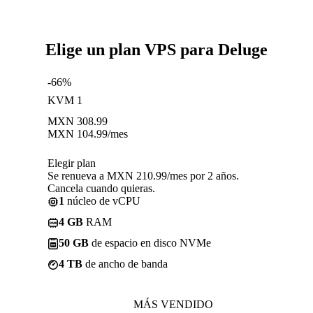
Elige un plan VPS para Deluge
-66%
KVM 1
MXN
308.99
MXN
104.99
/mes
Elegir plan
Se renueva a MXN 210.99/mes por 2 años.
Cancela cuando quieras.
1
núcleo de vCPU
4 GB
RAM
50 GB
de espacio en disco NVMe
4 TB
de ancho de banda
MÁS VENDIDO