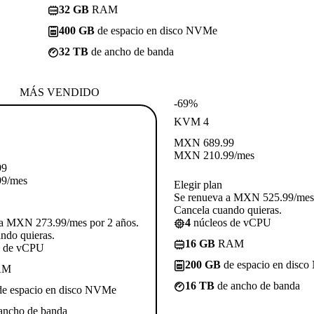
32 GB
RAM
400 GB
de espacio en disco NVMe
32 TB
de ancho de banda
MÁS VENDIDO
-69%
KVM 4
MXN
689.99
MXN
210.99
/mes
99
99
/mes
Elegir plan
Se renueva a MXN 525.99/mes 
Cancela cuando quieras.
 a MXN 273.99/mes por 2 años.
4
núcleos de vCPU
ndo quieras.
16 GB
RAM
s de vCPU
200 GB
de espacio en disc
AM
16 TB
de ancho de banda
e espacio en disco NVMe
ancho de banda