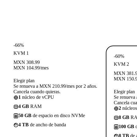
-66%
KVM 1
-60%
MXN
308.99
KVM 2
MXN
104.99
/mes
MXN
381.
MXN
150.
Elegir plan
Se renueva a MXN 210.99/mes por 2 años.
Cancela cuando quieras.
Elegir plan
1
núcleo de vCPU
Se renueva
Cancela cua
4 GB
RAM
2
núcleo
50 GB
de espacio en disco NVMe
8 GB
R
4 TB
de ancho de banda
100 GB
d
8 TB
de 