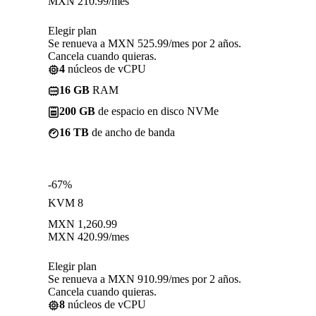
MXN
210.99
/mes
Elegir plan
Se renueva a MXN 525.99/mes por 2 años.
Cancela cuando quieras.
4
núcleos de vCPU
16 GB
RAM
200 GB
de espacio en disco NVMe
16 TB
de ancho de banda
-67%
KVM 8
MXN
1,260.99
MXN
420.99
/mes
Elegir plan
Se renueva a MXN 910.99/mes por 2 años.
Cancela cuando quieras.
8
núcleos de vCPU