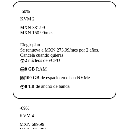
-60%
KVM 2
MXN
381.99
MXN
150.99
/mes
Elegir plan
Se renueva a MXN 273.99/mes por 2 años.
Cancela cuando quieras.
2
núcleos de vCPU
8 GB
RAM
100 GB
de espacio en disco NVMe
8 TB
de ancho de banda
-69%
KVM 4
MXN
689.99