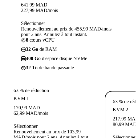
641,99
MAD
227,99
MAD
/mois
Sélectionner
Renouvellement au prix de 455,99 MAD/mois
pour 2 ans. Annulez à tout instant.
8
cœurs vCPU
32 Go
de RAM
400 Go
d'espace disque NVMe
32 To
de bande passante
63 % de réduction
KVM 1
63 % de rédu
170,99
MAD
KVM 2
62,99
MAD
/mois
217,99
MA
80,99
MAD
Sélectionner
Renouvellement au prix de 103,99
MAD/mois pour 2 ans. Annulez à tout
Sélectionner