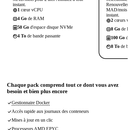
instant.
Renouvelleme
1
cœur vCPU
MAD/mois po
instant.
4 Go
de RAM
2
cœurs 
50 Go
d'espace disque NVMe
8 Go
de 
4 To
de bande passante
100 Go
d'
8 To
de ba
Chaque pack comprend
tout ce dont vous avez
besoin
et bien plus encore
Gestionnaire Docker
Accès rapide aux journaux des conteneurs
Mises à jour en un clic
Processeurs AMD EPYC