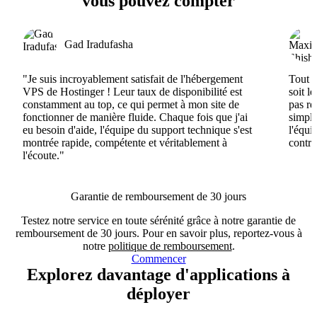
vous pouvez compter
Gad Iradufasha
"Je suis incroyablement satisfait de l'hébergement
Tout e
VPS de Hostinger ! Leur taux de disponibilité est
soit l
constamment au top, ce qui permet à mon site de
pas ré
fonctionner de manière fluide. Chaque fois que j'ai
simple
eu besoin d'aide, l'équipe du support technique s'est
l'équi
montrée rapide, compétente et véritablement à
contri
l'écoute."
Garantie de remboursement de 30 jours
Testez notre service en toute sérénité grâce à notre garantie de
remboursement de 30 jours. Pour en savoir plus, reportez-vous à
notre
politique de remboursement
.
Commencer
Explorez davantage d'applications à
déployer