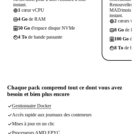
instant.
Renouvelleme
1
cœur vCPU
MAD/mois po
instant.
4 Go
de RAM
2
cœurs 
50 Go
d'espace disque NVMe
8 Go
de 
4 To
de bande passante
100 Go
d'
8 To
de ba
Chaque pack comprend
tout ce dont vous avez
besoin
et bien plus encore
Gestionnaire Docker
Accès rapide aux journaux des conteneurs
Mises à jour en un clic
Processeurs AMD EPYC