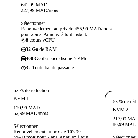
641,99
MAD
227,99
MAD
/mois
Sélectionner
Renouvellement au prix de 455,99 MAD/mois
pour 2 ans. Annulez à tout instant.
8
cœurs vCPU
32 Go
de RAM
400 Go
d'espace disque NVMe
32 To
de bande passante
63 % de réduction
KVM 1
63 % de rédu
170,99
MAD
KVM 2
62,99
MAD
/mois
217,99
MA
80,99
MAD
Sélectionner
Renouvellement au prix de 103,99
MAD/mois pour 2 ans. Annulez à tout
Sélectionner