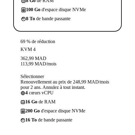
8 Go
de RAM
100 Go
d'espace disque NVMe
8 To
de bande passante
69 % de réduction
KVM 4
362,99
MAD
113,99
MAD
/mois
Sélectionner
Renouvellement au prix de 248,99 MAD/mois
pour 2 ans. Annulez à tout instant.
4
cœurs vCPU
16 Go
de RAM
200 Go
d'espace disque NVMe
16 To
de bande passante