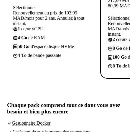
217,99
MA
80,99
MAD
Sélectionner
Renouvellement au prix de 103,99
MAD/mois pour 2 ans. Annulez à tout
Sélectionner
instant.
Renouvelleme
1
cœur vCPU
MAD/mois po
instant.
4 Go
de RAM
2
cœurs 
50 Go
d'espace disque NVMe
8 Go
de 
4 To
de bande passante
100 Go
d'
8 To
de ba
Chaque pack comprend
tout ce dont vous avez
besoin
et bien plus encore
Gestionnaire Docker
Accès rapide aux journaux des conteneurs