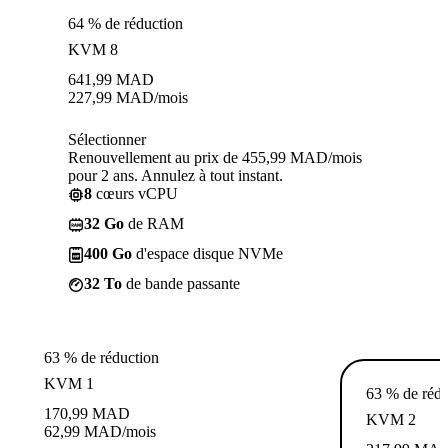
64 % de réduction
KVM 8
641,99
MAD
227,99
MAD
/mois
Sélectionner
Renouvellement au prix de 455,99 MAD/mois
pour 2 ans. Annulez à tout instant.
8
cœurs vCPU
32 Go
de RAM
400 Go
d'espace disque NVMe
32 To
de bande passante
63 % de réduction
KVM 1
63 % de rédu
170,99
MAD
KVM 2
62,99
MAD
/mois