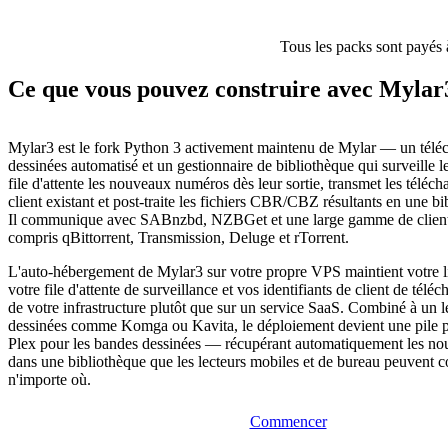
Tous les packs sont payés 
Ce que vous pouvez construire avec Mylar
Mylar3 est le fork Python 3 activement maintenu de Mylar — un télé
dessinées automatisé et un gestionnaire de bibliothèque qui surveille le
file d'attente les nouveaux numéros dès leur sortie, transmet les téléc
client existant et post-traite les fichiers CBR/CBZ résultants en une b
Il communique avec SABnzbd, NZBGet et une large gamme de clients
compris qBittorrent, Transmission, Deluge et rTorrent.
L'auto-hébergement de Mylar3 sur votre propre VPS maintient votre lis
votre file d'attente de surveillance et vos identifiants de client de télé
de votre infrastructure plutôt que sur un service SaaS. Combiné à un 
dessinées comme Komga ou Kavita, le déploiement devient une pile pe
Plex pour les bandes dessinées — récupérant automatiquement les n
dans une bibliothèque que les lecteurs mobiles et de bureau peuvent c
n'importe où.
Commencer