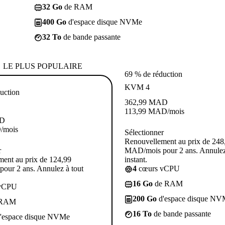
32 Go
de RAM
400 Go
d'espace disque NVMe
32 To
de bande passante
LE PLUS POPULAIRE
69 % de réduction
KVM 4
uction
362,99
MAD
113,99
MAD
/mois
D
D
/mois
Sélectionner
Renouvellement au prix de 248
r
MAD/mois pour 2 ans. Annulez
ent au prix de 124,99
instant.
our 2 ans. Annulez à tout
4
cœurs vCPU
16 Go
de RAM
vCPU
200 Go
d'espace disque NV
 RAM
16 To
de bande passante
'espace disque NVMe