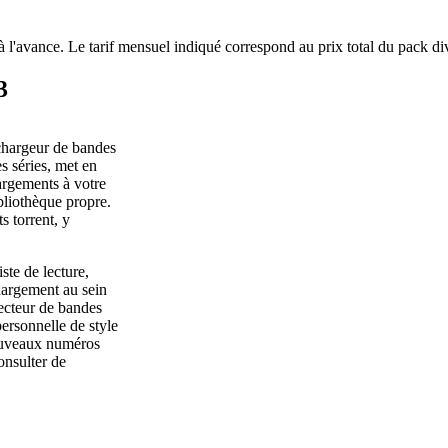
à l'avance. Le tarif mensuel indiqué correspond au prix total du pack di
3
chargeur de bandes
s séries, met en
hargements à votre
ibliothèque propre.
 torrent, y
te de lecture,
chargement au sein
lecteur de bandes
rsonnelle de style
ouveaux numéros
onsulter de