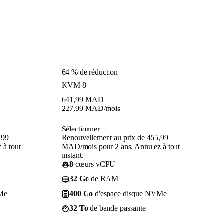
64 % de réduction
KVM 8
641,99
MAD
227,99
MAD
/mois
Sélectionner
,99
Renouvellement au prix de 455,99
 à tout
MAD/mois pour 2 ans. Annulez à tout
instant.
8
cœurs vCPU
32 Go
de RAM
Me
400 Go
d'espace disque NVMe
32 To
de bande passante