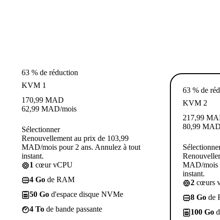
63 % de réduction
KVM 1
63 % de réd
170,99
MAD
KVM 2
62,99
MAD
/mois
217,99
MA
80,99
MA
Sélectionner
Renouvellement au prix de 103,99
MAD/mois pour 2 ans. Annulez à tout
Sélectionne
instant.
Renouvellem
1
cœur vCPU
MAD/mois p
instant.
4 Go
de RAM
2
cœurs 
50 Go
d'espace disque NVMe
8 Go
de
4 To
de bande passante
100 Go
d