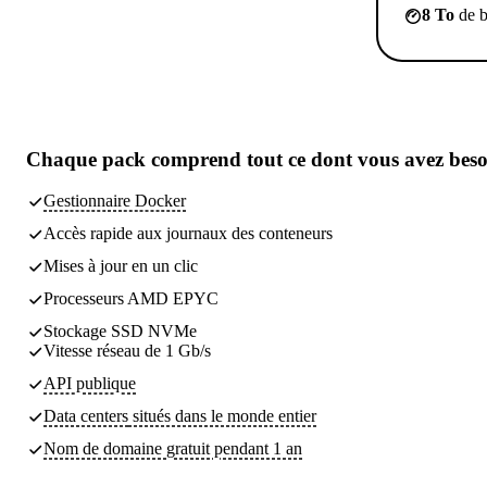
8 To
de b
Chaque pack comprend
tout ce dont vous avez bes
Gestionnaire Docker
Accès rapide aux journaux des conteneurs
Mises à jour en un clic
Processeurs AMD EPYC
Stockage SSD NVMe
Vitesse réseau de 1 Gb/s
API publique
Data centers
situés dans le monde entier
Nom de domaine gratuit pendant 1 an