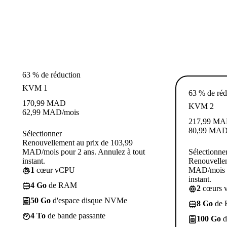
63 % de réduction
KVM 1
63 % de réd
170,99
MAD
KVM 2
62,99
MAD
/mois
217,99
MA
80,99
MA
Sélectionner
Renouvellement au prix de 103,99
MAD/mois pour 2 ans. Annulez à tout
Sélectionne
instant.
Renouvellem
1
cœur vCPU
MAD/mois p
instant.
4 Go
de RAM
2
cœurs 
50 Go
d'espace disque NVMe
8 Go
de
4 To
de bande passante
100 Go
d