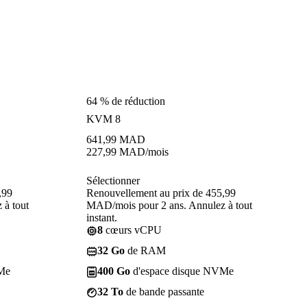
64 % de réduction
KVM 8
641,99
MAD
227,99
MAD
/mois
Sélectionner
,99
Renouvellement au prix de 455,99
 à tout
MAD/mois pour 2 ans. Annulez à tout
instant.
8
cœurs vCPU
32 Go
de RAM
Me
400 Go
d'espace disque NVMe
32 To
de bande passante