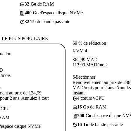
32 Go
de RAM
400 Go
d'espace disque NVMe
32 To
de bande passante
LE PLUS POPULAIRE
69 % de réduction
KVM 4
uction
362,99
MAD
113,99
MAD
/mois
D
D
/mois
Sélectionner
Renouvellement au prix de 248
r
MAD/mois pour 2 ans. Annulez
ent au prix de 124,99
instant.
our 2 ans. Annulez à tout
4
cœurs vCPU
16 Go
de RAM
vCPU
200 Go
d'espace disque NV
 RAM
16 To
de bande passante
'espace disque NVMe