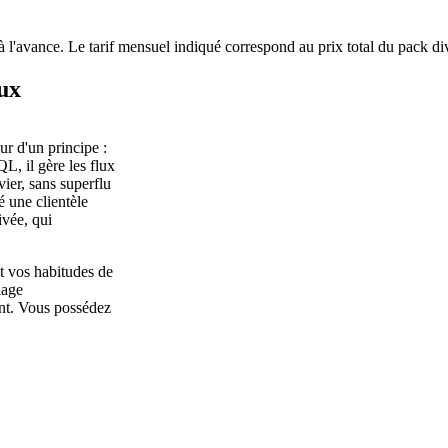
à l'avance. Le tarif mensuel indiqué correspond au prix total du pack di
ux
ur d'un principe :
L, il gère les flux
ier, sans superflu
é une clientèle
ivée, qui
t vos habitudes de
lage
ant. Vous possédez