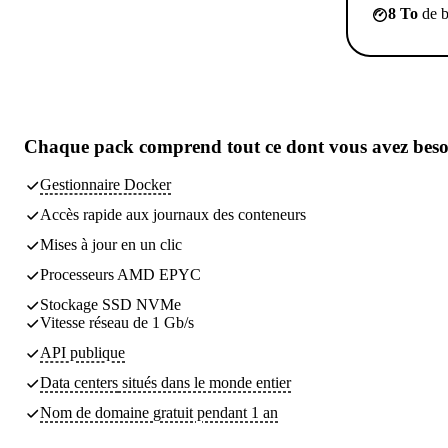
8 To
de b
Chaque pack comprend
tout ce dont vous avez bes
Gestionnaire Docker
Accès rapide aux journaux des conteneurs
Mises à jour en un clic
Processeurs AMD EPYC
Stockage SSD NVMe
Vitesse réseau de 1 Gb/s
API publique
Data centers
situés dans le monde entier
Nom de domaine gratuit pendant 1 an