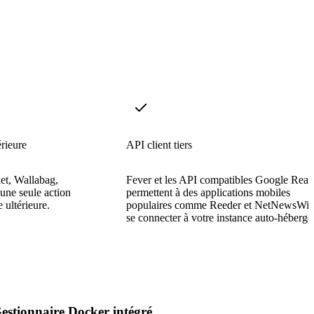
érieure
API client tiers
ket, Wallabag,
Fever et les API compatibles Google Read
 une seule action
permettent à des applications mobiles
 ultérieure.
populaires comme Reeder et NetNewsWir
se connecter à votre instance auto-hébergé
estionnaire Docker intégré