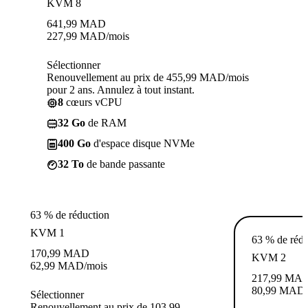
KVM 8
641,99
MAD
227,99
MAD
/mois
Sélectionner
Renouvellement au prix de 455,99 MAD/mois
pour 2 ans. Annulez à tout instant.
8
cœurs vCPU
32 Go
de RAM
400 Go
d'espace disque NVMe
32 To
de bande passante
63 % de réduction
KVM 1
63 % de rédu
170,99
MAD
KVM 2
62,99
MAD
/mois
217,99
MA
80,99
MAD
Sélectionner
Renouvellement au prix de 103,99