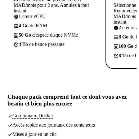
MAD/mois pour 2 ans. Annulez à tout
Sélectionner
instant.
Renouvelleme
1
cœur vCPU
MAD/mois po
instant.
4 Go
de RAM
2
cœurs 
50 Go
d'espace disque NVMe
8 Go
de 
4 To
de bande passante
100 Go
d'
8 To
de ba
Chaque pack comprend
tout ce dont vous avez
besoin
et bien plus encore
Gestionnaire Docker
Accès rapide aux journaux des conteneurs
Mises à jour en un clic